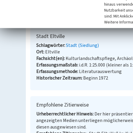
hinaus verwende
wurden 1972 eingegliedert.
Nutzbarkeit uns
sind. Mit Anklic
(Hessisches Landesamt für Denkmalpflege, 2013)
Weitere Informa
Stadt Eltville
Schlagwörter
Stadt (Siedlung)
Ort
Eltville
Fachsicht(en)
Kulturlandschaftspflege, Archäo
Erfassungsmaßstab
i.d.R. 1:25.000 (kleiner als 1
Erfassungsmethode
Literaturauswertung
Historischer Zeitraum
Beginn 1972
Empfohlene Zitierweise
Urheberrechtlicher Hinweis
Der hier präsentier
angezeigten Medien unterliegen möglicherweis
diesen ausgewiesen sind.