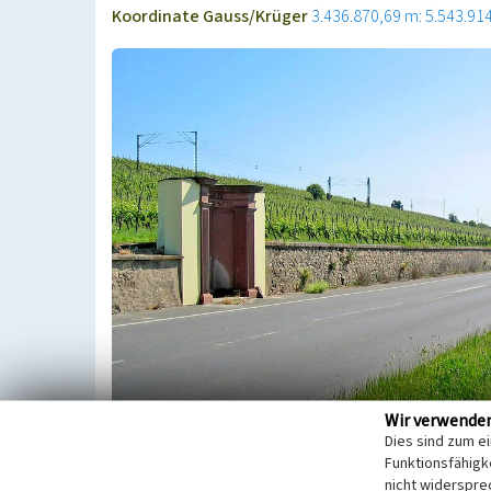
Koordinate Gauss/Krüger
3.436.870,69 m: 5.543.91
Wir verwende
Dies sind zum e
Das Stadtgebiet von Eltville gliedert sich in fünf O
Funktionsfähigke
nicht widerspre
Hattenheim (inkl. Kloster Eberbach), Martinstha