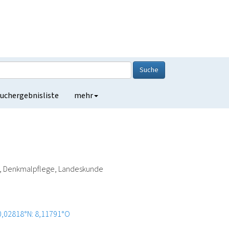
Suche
uchergebnisliste
mehr
ie, Denkmalpflege, Landeskunde
0,02818°N: 8,11791°O