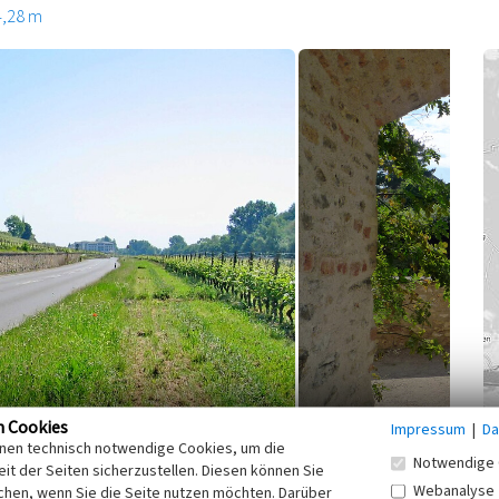
4,28 m
n Cookies
Impressum
|
Da
inen technisch notwendige Cookies, um die
Notwendige 
rtsteile. Neben der Stadt Eltville zählen hierzu Erbach,
it der Seiten sicherzustellen. Diesen können Sie
Webanalyse
chen, wenn Sie die Seite nutzen möchten. Darüber
l und Rauenthal. Die ehedem selbstständigen Gemeinden