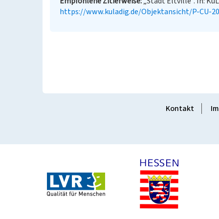
Empfohlene Zitierweise
„Stadt Eltville”. In: Ku
https://www.kuladig.de/Objektansicht/P-CU-2
Kontakt
Im