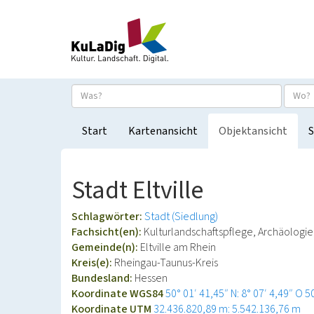
Start
Kartenansicht
Objektansicht
S
Stadt Eltville
Schlagwörter:
Stadt (Siedlung)
Fachsicht(en):
Kulturlandschaftspflege, Archäolog
Gemeinde(n):
Eltville am Rhein
Kreis(e):
Rheingau-Taunus-Kreis
Bundesland:
Hessen
Koordinate WGS84
50° 01′ 41,45″ N: 8° 07′ 4,49″ O
5
Koordinate UTM
32.436.820,89 m: 5.542.136,76 m