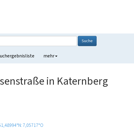
Suche
uchergebnisliste
mehr
Eisenstraße in Katernberg
51,48994°N: 7,05717°O