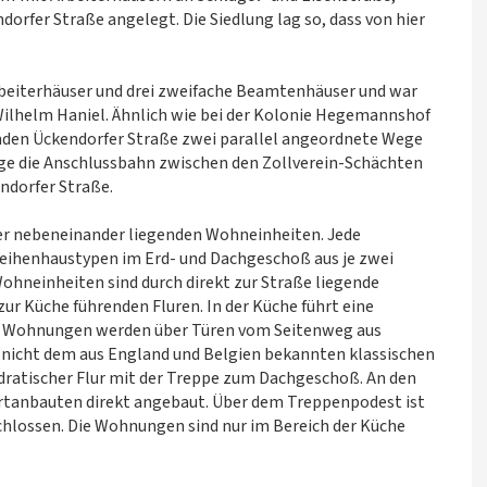
fer Straße angelegt. Die Siedlung lag so, dass von hier
Arbeiterhäuser und drei zweifache Beamtenhäuser und war
Wilhelm Haniel. Ähnlich wie bei der Kolonie Hegemannshof
enden Ückendorfer Straße zwei parallel angeordnete Wege
flage die Anschlussbahn zwischen den Zollverein-Schächten
endorfer Straße.
vier nebeneinander liegenden Wohneinheiten. Jede
eihenhaustypen im Erd- und Dachgeschoß aus je zwei
ohneinheiten sind durch direkt zur Straße liegende
ur Küche führenden Fluren. In der Küche führt eine
hen Wohnungen werden über Türen vom Seitenweg aus
h nicht dem aus England und Belgien bekannten klassischen
uadratischer Flur mit der Treppe zum Dachgeschoß. An den
ortanbauten direkt angebaut. Über dem Treppenpodest ist
chlossen. Die Wohnungen sind nur im Bereich der Küche