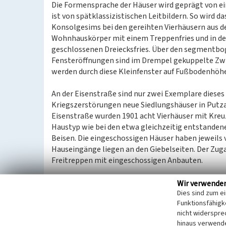
Die Formensprache der Häuser wird geprägt von ei
ist von spätklassizistischen Leitbildern. So wird 
Konsolgesims bei den gereihten Vierhäusern aus de
Wohnhauskörper mit einem Treppenfries und in de
geschlossenen Dreiecksfries. Über den segmentbog
Fensteröffnungen sind im Drempel gekuppelte Zw
werden durch diese Kleinfenster auf Fußbodenhöhe
An der Eisenstraße sind nur zwei Exemplare dieses
Kriegszerstörungen neue Siedlungshäuser in Putza
Eisenstraße wurden 1901 acht Vierhäuser mit Kreuz
Haustyp wie bei den etwa gleichzeitig entstandene
Beisen. Die eingeschossigen Häuser haben jeweils 
Hauseingänge liegen an den Giebelseiten. Der Zuga
Freitreppen mit eingeschossigen Anbauten.
Die Häuser werden in den Fassaden variiert durch 
Wir verwende
Dies sind zum e
Die Ziegelflächen reichen alternativ bis zu den Fe
Funktionsfähigke
zum Drempel. Über den Ziegelflächen sind die Wän
nicht widerspre
Laibungen aus Ziegelstein bzw. rustikaartige Wand
hinaus verwende