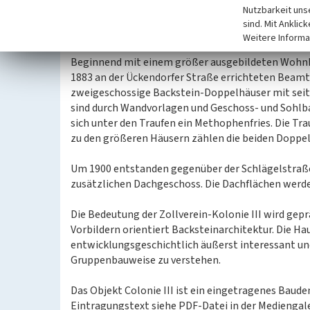
ausgebildet mit Kellerfenster in jeder Fensterach
Nutzbarkeit uns
mit mittig angeordneten Rundfenstern belichtet. D
sind. Mit Anklic
bestehen aus vier etwa gleich großen Räumen.
Weitere Informa
Beginnend mit einem größer ausgebildeten Wohnhau
1883 an der Ückendorfer Straße errichteten Bea
zweigeschossige Backstein-Doppelhäuser mit seitl
sind durch Wandvorlagen und Geschoss- und Sohlb
sich unter den Traufen ein Methophenfries. Die Tra
zu den größeren Häusern zählen die beiden Dopp
Um 1900 entstanden gegenüber der Schlägelstra
zusätzlichen Dachgeschoss. Die Dachflächen werd
Die Bedeutung der Zollverein-Kolonie III wird gepr
Vorbildern orientiert Backsteinarchitektur. Die Ha
entwicklungsgeschichtlich äußerst interessant und 
Gruppenbauweise zu verstehen.
Das Objekt Colonie III ist ein eingetragenes Bau
Eintragungstext siehe PDF-Datei in der Mediengale