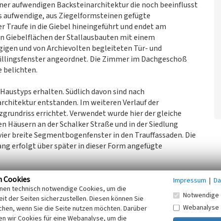
ner aufwendigen Backsteinarchitektur die noch beeinflusst
das aufwendige, aus Ziegelformsteinen gefügte
r Traufe in die Giebel hineingeführt und endet am
n Giebelflächen der Stallausbauten mit einem
igen und von Archievolten begleiteten Tür- und
illingsfenster angeordnet. Die Zimmer im Dachgeschoß
 belichten.
 Haustyps erhalten. Südlich davon sind nach
rchitektur entstanden. Im weiteren Verlauf der
grundriss errichtet. Verwendet wurde hier der gleiche
n Häusern an der Schalker Straße und in der Siedlung
vier breite Segmentbogenfenster in den Trauffassaden. Die
ng erfolgt über später in dieser Form angefügte
unterschiedlich angeordnete Putz- und Backsteinflächen.
n Cookies
Impressum
|
Da
inen technisch notwendige Cookies, um die
nstersohlbänken, bis auf etwa halbe Höhe Fenster oder bis
Notwendige 
it der Seiten sicherzustellen. Diesen können Sie
de verputzt. Gebäudeecken und Fenster sind durch
Webanalyse
chen, wenn Sie die Seite nutzen möchten. Darüber
vorlagen betont. Der Sockel ist halbsteinstark vorstehend
n wir Cookies für eine Webanalyse, um die