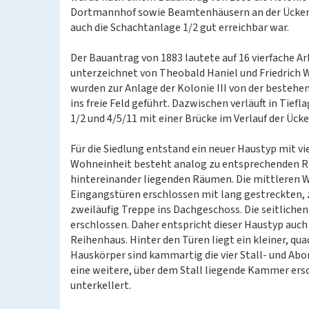
Dortmannhof sowie Beamtenhäusern an der Ückendor
auch die Schachtanlage 1/2 gut erreichbar war.
Der Bauantrag von 1883 lautete auf 16 vierfache 
unterzeichnet von Theobald Haniel und Friedrich 
wurden zur Anlage der Kolonie III von der besteh
ins freie Feld geführt. Dazwischen verläuft in Tie
1/2 und 4/5/11 mit einer Brücke im Verlauf der Ück
Für die Siedlung entstand ein neuer Haustyp mit 
Wohneinheit besteht analog zu entsprechenden R
hintereinander liegenden Räumen. Die mittleren W
Eingangstüren erschlossen mit lang gestreckten, z
zweiläufig Treppe ins Dachgeschoss. Die seitlic
erschlossen. Daher entspricht dieser Haustyp auc
Reihenhaus. Hinter den Türen liegt ein kleiner, q
Hauskörper sind kammartig die vier Stall- und Ab
eine weitere, über dem Stall liegende Kammer ers
unterkellert.