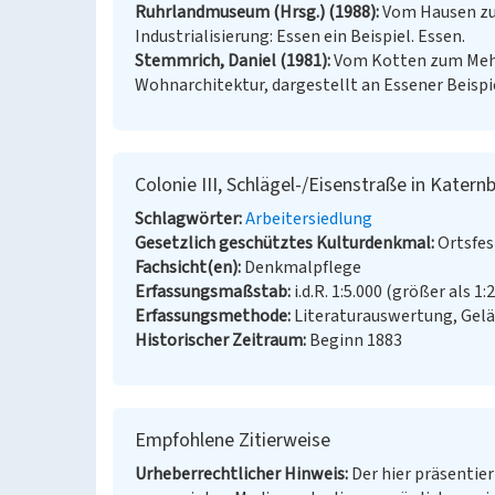
Ruhrlandmuseum (Hrsg.) (1988)
Vom Hausen zu
Industrialisierung: Essen ein Beispiel. Essen.
Stemmrich, Daniel (1981)
Vom Kotten zum Mehr
Wohnarchitektur, dargestellt an Essener Beispiel
Colonie III, Schlägel-/Eisenstraße in Katern
Schlagwörter
Arbeitersiedlung
Gesetzlich geschütztes Kulturdenkmal
Ortsfe
Fachsicht(en)
Denkmalpflege
Erfassungsmaßstab
i.d.R. 1:5.000 (größer als 1:
Erfassungsmethode
Literaturauswertung, Gel
Historischer Zeitraum
Beginn 1883
Empfohlene Zitierweise
Urheberrechtlicher Hinweis
Der hier präsentier