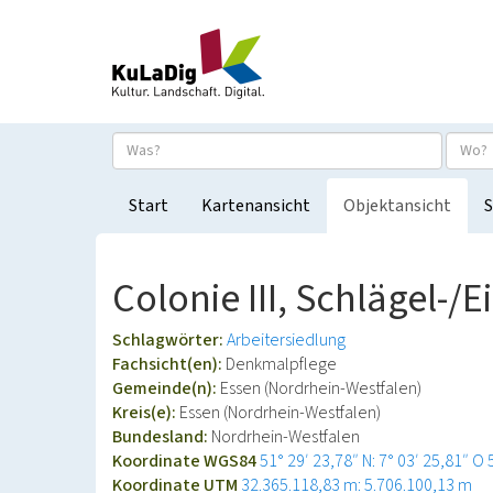
Start
Kartenansicht
Objektansicht
S
Colonie III, Schlägel-/
Schlagwörter:
Arbeitersiedlung
Fachsicht(en):
Denkmalpflege
Gemeinde(n):
Essen (Nordrhein-Westfalen)
Kreis(e):
Essen (Nordrhein-Westfalen)
Bundesland:
Nordrhein-Westfalen
Koordinate WGS84
51° 29′ 23,78″ N: 7° 03′ 25,81″ O
Koordinate UTM
32.365.118,83 m: 5.706.100,13 m