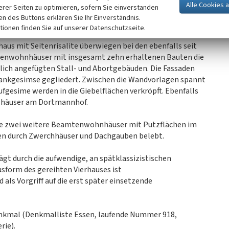
se. Das Dachgeschoss wird durch Fenster im Giebeldreieck
erer Seiten zu optimieren, sofern Sie einverstanden
2
ie Grundrisse für die etwa 62 m
großen Wohnungen
ken des Buttons erklären Sie Ihr Einverständnis.
tionen finden Sie auf unserer Datenschutzseite.
s mit Seitenrisalite überwiegen bei den ebenfalls seit
mtenwohnhäuser mit insgesamt zehn erhaltenen Bauten die
ich angefügten Stall- und Abortgebäuden. Die Fassaden
ankgesimse gegliedert. Zwischen die Wandvorlagen spannt
ufgesime werden in die Giebelflächen verkröpft. Ebenfalls
elhäuser am Dortmannhof.
ße zwei weitere Beamtenwohnhäuser mit Putzflächen im
en durch Zwerchhäuser und Dachgauben belebt.
ägt durch die aufwendige, an spätklassizistischen
usform des gereihten Vierhauses ist
als Vorgriff auf die erst später einsetzende
denkmal (Denkmalliste Essen, laufende Nummer 918,
rie).