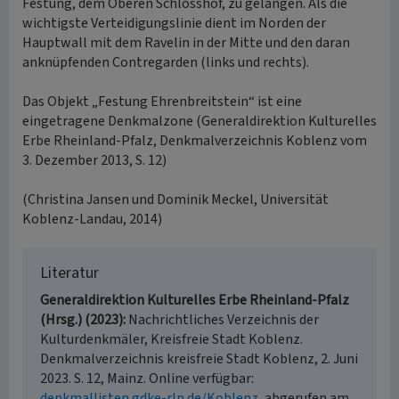
Festung, dem Oberen Schlosshof, zu gelangen. Als die
wichtigste Verteidigungslinie dient im Norden der
Hauptwall mit dem Ravelin in der Mitte und den daran
anknüpfenden Contregarden (links und rechts).
Das Objekt „Festung Ehrenbreitstein“ ist eine
eingetragene Denkmalzone (Generaldirektion Kulturelles
Erbe Rheinland-Pfalz, Denkmalverzeichnis Koblenz vom
3. Dezember 2013, S. 12)
(Christina Jansen und Dominik Meckel, Universität
Koblenz-Landau, 2014)
Literatur
Generaldirektion Kulturelles Erbe Rheinland-Pfalz
(Hrsg.) (2023)
Nachrichtliches Verzeichnis der
Kulturdenkmäler, Kreisfreie Stadt Koblenz.
Denkmalverzeichnis kreisfreie Stadt Koblenz, 2. Juni
2023. S. 12, Mainz. Online verfügbar:
denkmallisten.gdke-rlp.de/Koblenz
, abgerufen am