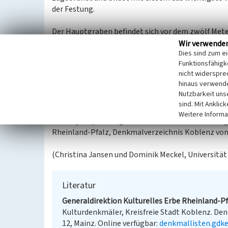
der Festung.
Der Hauptgraben befindet sich vor dem zwölf Mete
zwei Contregarden, von Contregarde Rechts und Cont
Wir verwende
Dies sind zum e
Verteidigungslinie, die Lange Linie mit dem Turm
Funktionsfähigke
Hauptgraben die zweite und gleichzeitig die schwi
nicht widerspre
hinaus verwende
Bei einer möglichen Verteidigung der Festung kreuz
Nutzbarkeit uns
gelegenen Ravelins mit denen der beiden äußeren
sind. Mit Anklic
Weitere Informa
Das Objekt „Festung Ehrenbreitstein“ ist eine ei
Rheinland-Pfalz, Denkmalverzeichnis Koblenz vom 
(Christina Jansen und Dominik Meckel, Universitä
Literatur
Generaldirektion Kulturelles Erbe Rheinland-Pfa
Kulturdenkmäler, Kreisfreie Stadt Koblenz. Denk
12, Mainz. Online verfügbar:
denkmallisten.gdke