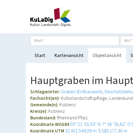
Start
Kartenansicht
Objektansicht
S
Hauptgraben im Hauptw
Schlagwörter:
Graben (Erdbauwerk)
Geschützstell
Fachsicht(en):
Kulturlandschaftspflege, Landeskun
Gemeinde(n):
Koblenz
Kreis(e):
Koblenz
Bundesland:
Rheinland-Pfalz
Koordinate WGS84
50° 21′ 55,53″ N: 7° 36′ 56,62″ O
Koordinate UTM
32.401.549,09 m: 5.580.177,46 m