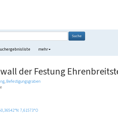
Suche
uchergebnisliste
mehr
all der Festung Ehrenbreitst
ung
Befestigungsgraben
de
50,36542°N: 7,61573°O