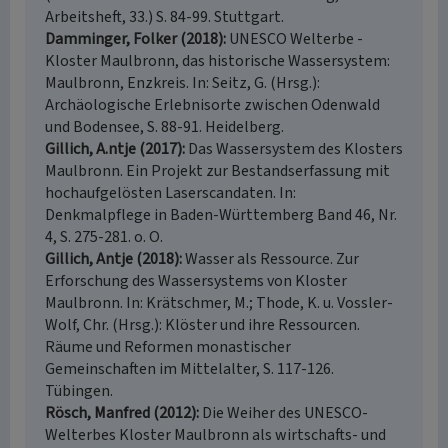
Arbeitsheft, 33.) S. 84-99. Stuttgart.
Damminger, Folker (2018)
UNESCO Welterbe -
Kloster Maulbronn, das historische Wassersystem:
Maulbronn, Enzkreis. In: Seitz, G. (Hrsg.):
Archäologische Erlebnisorte zwischen Odenwald
und Bodensee, S. 88-91. Heidelberg.
Gillich, A.ntje (2017)
Das Wassersystem des Klosters
Maulbronn. Ein Projekt zur Bestandserfassung mit
hochaufgelösten Laserscandaten. In:
Denkmalpflege in Baden-Württemberg Band 46, Nr.
4, S. 275-281. o. O.
Gillich, Antje (2018)
Wasser als Ressource. Zur
Erforschung des Wassersystems von Kloster
Maulbronn. In: Krätschmer, M.; Thode, K. u. Vossler-
Wolf, Chr. (Hrsg.): Klöster und ihre Ressourcen.
Räume und Reformen monastischer
Gemeinschaften im Mittelalter, S. 117-126.
Tübingen.
Rösch, Manfred (2012)
Die Weiher des UNESCO-
Welterbes Kloster Maulbronn als wirtschafts- und