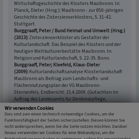
Wirtschaftsgeschichte des Klosters Maulbronn. In:
Planck, Dieter (Hrsg.): Maulbronn - zur 850-jährigen
Geschichte des Zisterzienserklosters, S. 31-42.
Stuttgart.
Burggraaff, Peter / Bund Heimat und Umwelt (Hrsg.)
(2013)
Zisterzienserklöster als Gestalter der
Kulturlandschaft. Das Beispiel des Klosters und der
heutigen Weltkulturerbestätte Maulbronn. In:
Religion und Kulturlandschaft, S. 22-35. Bonn.
Burggraaff, Peter; Kleefeld, Klaus-Dieter
(2009)
Kulturlandschaftsanalyse Klosterlandschaft
Maulbronn als Beitrag zum Landschafts- und
Flächennutzungsplan der VG Maulbronn-
Sternenfels. Endbericht: 15.4.2009. (Gutachten im
Auftrag des Landesamts für Denkmalpflege,
Regierungspräsidium Stuttgart, Referat 25 –
Wir verwenden Cookies
Denkmalpflege, Regierungspräsidium Karlsruhe und
Dies sind zum einen technisch notwendige Cookies, um die
der Stadt Maulbronn (nicht veröffentlicht).) Köln u.
Funktionsfähigkeit der Seiten sicherzustellen. Diesen können Sie
Kelberg.
nicht widersprechen, wenn Sie die Seite nutzen möchten. Darüber
hinaus verwenden wir Cookies für eine Webanalyse, um die
Burggraaff, Peter; Kleefeld, Klaus-Dieter;