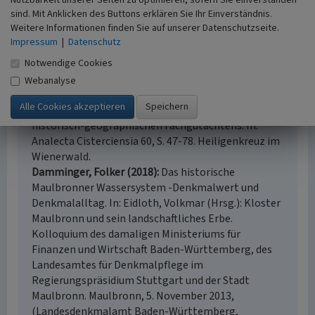
Nutzbarkeit unserer Seiten zu optimieren, sofern Sie einverstanden
Zickermann, Stephan (2010)
Klosterlandschaft und
sind. Mit Anklicken des Buttons erklären Sie Ihr Einverständnis.
UNESCO-Welterbe Maulbronn - von der Stätte zur
Weitere Informationen finden Sie auf unserer Datenschutzseite.
umgebenden Kulturlandschaft. Methodische
Impressum
|
Datenschutz
Ergebnisse eines Fachgutachtens. In: UVP-Report
Notwendige Cookies
1+2, S. 13-23. Hamm.
Burggraaff, Peter; Kleefeld, Klaus-Dieter;
Webanalyse
Zickermann, Stephan (2010)
Klosterlandschaft und
UNESCO-Welterbe Maulbronn. Ergebnisse eines
historisch-geographischen Fachgutachtens. In:
Analecta Cisterciensia 60, S. 47-78. Heiligenkreuz im
Wienerwald.
Damminger, Folker (2018)
Das historische
Maulbronner Wassersystem -Denkmalwert und
Denkmalalltag. In: Eidloth, Volkmar (Hrsg.): Kloster
Maulbronn und sein landschaftliches Erbe.
Kolloquium des damaligen Ministeriums für
Finanzen und Wirtschaft Baden-Württemberg, des
Landesamtes für Denkmalpflege im
Regierungspräsidium Stuttgart und der Stadt
Maulbronn. Maulbronn, 5. November 2013,
(Landesdenkmalamt Baden-Württemberg,