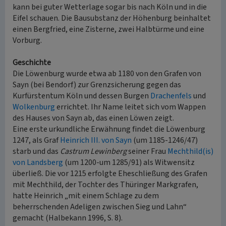
kann bei guter Wetterlage sogar bis nach Köln und in die
Eifel schauen. Die Bausubstanz der Höhenburg beinhaltet
einen Bergfried, eine Zisterne, zwei Halbtürme und eine
Vorburg.
Geschichte
Die Löwenburg wurde etwa ab 1180 von den Grafen von
Sayn (bei Bendorf) zur Grenzsicherung gegen das
Kurfürstentum Köln und dessen Burgen
Drachenfels
und
Wolkenburg
errichtet. Ihr Name leitet sich vom Wappen
des Hauses von Sayn ab, das einen Löwen zeigt.
Eine erste urkundliche Erwähnung findet die Löwenburg
1247, als Graf
Heinrich III. von Sayn
(um 1185-1246/47)
starb und das
Castrum Lewinberg
seiner Frau
Mechthild(is)
von Landsberg
(um 1200-um 1285/91) als Witwensitz
überließ. Die vor 1215 erfolgte Eheschließung des Grafen
mit Mechthild, der Tochter des Thüringer Markgrafen,
hatte Heinrich „mit einem Schlage zu dem
beherrschenden Adeligen zwischen Sieg und Lahn“
gemacht (Halbekann 1996, S. 8).