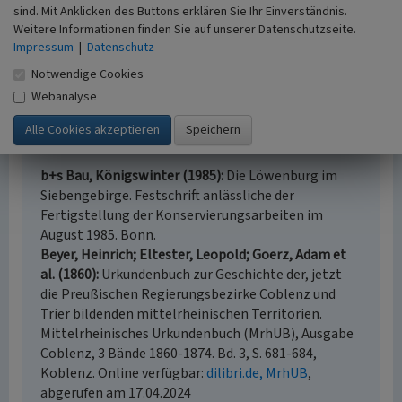
sind. Mit Anklicken des Buttons erklären Sie Ihr Einverständnis.
Universität zu Köln, 2016)
Weitere Informationen finden Sie auf unserer Datenschutzseite.
Impressum
|
Datenschutz
Internet
de.wikipedia.org
: Löwenburg Bad Honnef (abgerufen
Notwendige Cookies
11.09.2013)
Webanalyse
Literatur
b+s Bau, Königswinter (1985)
Die Löwenburg im
Siebengebirge. Festschrift anlässliche der
Fertigstellung der Konservierungsarbeiten im
August 1985. Bonn.
Beyer, Heinrich; Eltester, Leopold; Goerz, Adam et
al. (1860)
Urkundenbuch zur Geschichte der, jetzt
die Preußischen Regierungsbezirke Coblenz und
Trier bildenden mittelrheinischen Territorien.
Mittelrheinisches Urkundenbuch (MrhUB), Ausgabe
Coblenz, 3 Bände 1860-1874. Bd. 3, S. 681-684,
Koblenz. Online verfügbar:
dilibri.de, MrhUB
,
abgerufen am 17.04.2024