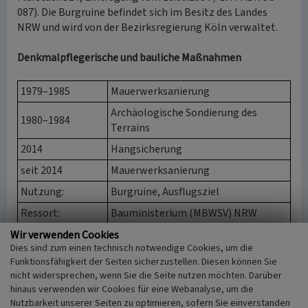
087). Die Burgruine befindet sich im Besitz des Landes
NRW und wird von der Bezirksregierung Köln verwaltet.
Denkmalpflegerische und bauliche Maßnahmen
1979–1985
Mauerwerksanierung
Archäologische Sondierung des
1980–1984
Terrains
2014
Hangsicherung
seit 2014
Mauerwerksanierung
Nutzung:
Burgruine, Ausflugsziel
Ressort:
Bauministerium (MBWSV) NRW
Denkmalbehörde:
Bezirksregierung Köln
Wir verwenden Cookies
Dies sind zum einen technisch notwendige Cookies, um die
Denkmalliste:
13.09.1984
Funktionsfähigkeit der Seiten sicherzustellen. Diesen können Sie
nicht widersprechen, wenn Sie die Seite nutzen möchten. Darüber
(Franz-Josef Knöchel, LVR-Redaktion KuLaDig, 2013/2024;
hinaus verwenden wir Cookies für eine Webanalyse, um die
Nutzbarkeit unserer Seiten zu optimieren, sofern Sie einverstanden
Catharina Hiller, Kunsthistorisches Institut der