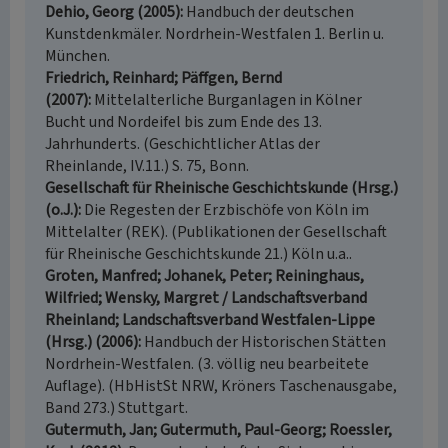
Dehio, Georg (2005)
Handbuch der deutschen
Kunstdenkmäler. Nordrhein-Westfalen 1. Berlin u.
München.
Friedrich, Reinhard; Päffgen, Bernd
(2007)
Mittelalterliche Burganlagen in Kölner
Bucht und Nordeifel bis zum Ende des 13.
Jahrhunderts. (Geschichtlicher Atlas der
Rheinlande, IV.11.) S. 75, Bonn.
Gesellschaft für Rheinische Geschichtskunde (Hrsg.)
(o.J.)
Die Regesten der Erzbischöfe von Köln im
Mittelalter (REK). (Publikationen der Gesellschaft
für Rheinische Geschichtskunde 21.) Köln u.a..
Groten, Manfred; Johanek, Peter; Reininghaus,
Wilfried; Wensky, Margret / Landschaftsverband
Rheinland; Landschaftsverband Westfalen-Lippe
(Hrsg.) (2006)
Handbuch der Historischen Stätten
Nordrhein-Westfalen. (3. völlig neu bearbeitete
Auflage). (HbHistSt NRW, Kröners Taschenausgabe,
Band 273.) Stuttgart.
Gutermuth, Jan; Gutermuth, Paul-Georg; Roessler,