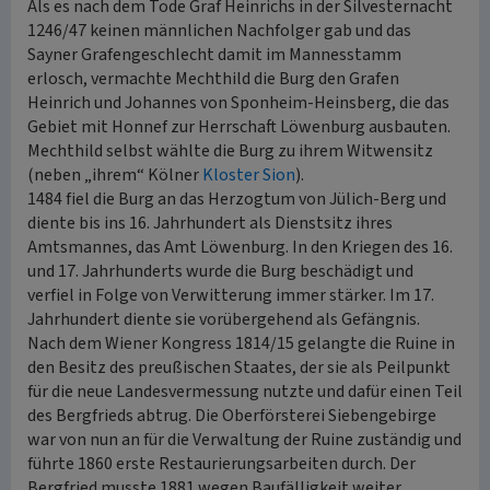
Als es nach dem Tode Graf Heinrichs in der Silvesternacht
1246/47 keinen männlichen Nachfolger gab und das
Sayner Grafengeschlecht damit im Mannesstamm
erlosch, vermachte Mechthild die Burg den Grafen
Heinrich und Johannes von Sponheim-Heinsberg, die das
Gebiet mit Honnef zur Herrschaft Löwenburg ausbauten.
Mechthild selbst wählte die Burg zu ihrem Witwensitz
(neben „ihrem“ Kölner
Kloster Sion
).
1484 fiel die Burg an das Herzogtum von Jülich-Berg und
diente bis ins 16. Jahrhundert als Dienstsitz ihres
Amtsmannes, das Amt Löwenburg. In den Kriegen des 16.
und 17. Jahrhunderts wurde die Burg beschädigt und
verfiel in Folge von Verwitterung immer stärker. Im 17.
Jahrhundert diente sie vorübergehend als Gefängnis.
Nach dem Wiener Kongress 1814/15 gelangte die Ruine in
den Besitz des preußischen Staates, der sie als Peilpunkt
für die neue Landesvermessung nutzte und dafür einen Teil
des Bergfrieds abtrug. Die Oberförsterei Siebengebirge
war von nun an für die Verwaltung der Ruine zuständig und
führte 1860 erste Restaurierungsarbeiten durch. Der
Bergfried musste 1881 wegen Baufälligkeit weiter