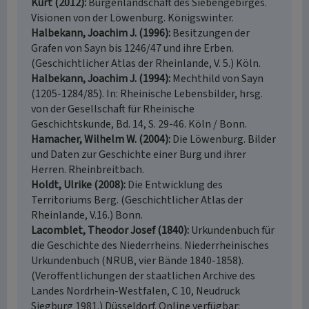
Kurt (2012)
Burgenlandschaft des Siebengebirges.
Visionen von der Löwenburg. Königswinter.
Halbekann, Joachim J. (1996)
Besitzungen der
Grafen von Sayn bis 1246/47 und ihre Erben.
(Geschichtlicher Atlas der Rheinlande, V. 5.) Köln.
Halbekann, Joachim J. (1994)
Mechthild von Sayn
(1205-1284/85). In: Rheinische Lebensbilder, hrsg.
von der Gesellschaft für Rheinische
Geschichtskunde, Bd. 14, S. 29-46. Köln / Bonn.
Hamacher, Wilhelm W. (2004)
Die Löwenburg. Bilder
und Daten zur Geschichte einer Burg und ihrer
Herren. Rheinbreitbach.
Holdt, Ulrike (2008)
Die Entwicklung des
Territoriums Berg. (Geschichtlicher Atlas der
Rheinlande, V.16.) Bonn.
Lacomblet, Theodor Josef (1840)
Urkundenbuch für
die Geschichte des Niederrheins. Niederrheinisches
Urkundenbuch (NRUB, vier Bände 1840-1858).
(Veröffentlichungen der staatlichen Archive des
Landes Nordrhein-Westfalen, C 10, Neudruck
Siegburg 1981.) Düsseldorf. Online verfügbar: