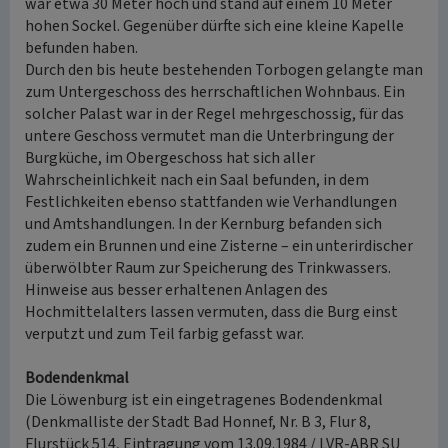
war etwa 30 Meter hoch und stand auf einem 10 Meter
hohen Sockel. Gegenüber dürfte sich eine kleine Kapelle
befunden haben.
Durch den bis heute bestehenden Torbogen gelangte man
zum Untergeschoss des herrschaftlichen Wohnbaus. Ein
solcher Palast war in der Regel mehrgeschossig, für das
untere Geschoss vermutet man die Unterbringung der
Burgküche, im Obergeschoss hat sich aller
Wahrscheinlichkeit nach ein Saal befunden, in dem
Festlichkeiten ebenso stattfanden wie Verhandlungen
und Amtshandlungen. In der Kernburg befanden sich
zudem ein Brunnen und eine Zisterne – ein unterirdischer
überwölbter Raum zur Speicherung des Trinkwassers.
Hinweise aus besser erhaltenen Anlagen des
Hochmittelalters lassen vermuten, dass die Burg einst
verputzt und zum Teil farbig gefasst war.
Bodendenkmal
Die Löwenburg ist ein eingetragenes Bodendenkmal
(Denkmalliste der Stadt Bad Honnef, Nr. B 3, Flur 8,
Flurstück 514, Eintragung vom 13.09.1984 / LVR-ABR SU