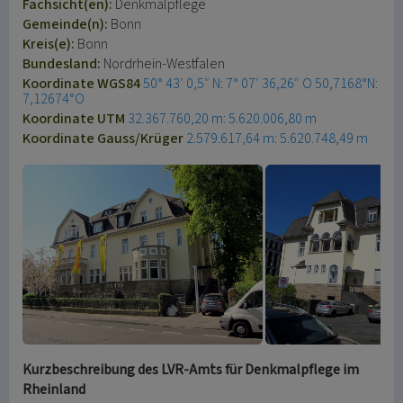
Fachsicht(en):
Denkmalpflege
Gemeinde(n):
Bonn
Kreis(e):
Bonn
Bundesland:
Nordrhein-Westfalen
Koordinate WGS84
50° 43′ 0,5″ N: 7° 07′ 36,26″ O
50,7168°N:
7,12674°O
Koordinate UTM
32.367.760,20 m: 5.620.006,80 m
Koordinate Gauss/Krüger
2.579.617,64 m: 5.620.748,49 m
Kurzbeschreibung des LVR-Amts für Denkmalpflege im
Rheinland