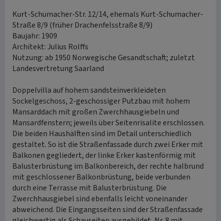
Kurt-Schumacher-Str. 12/14, ehemals Kurt-Schumacher-
Straße 8/9 (früher Drachenfelsstraße 8/9)
Baujahr: 1909
Architekt: Julius Rolffs
Nutzung: ab 1950 Norwegische Gesandtschaft; zuletzt
Landesvertretung Saarland
Doppelvilla auf hohem sandsteinverkleideten
Sockelgeschoss, 2-geschossiger Putzbau mit hohem
Mansarddach mit großen Zwerchhausgiebeln und
Mansardfenstern; jeweils über Seitenrisalite erschlossen.
Die beiden Haushälften sind im Detail unterschiedlich
gestaltet. So ist die Straßenfassade durch zwei Erker mit
Balkonen gegliedert, der linke Erker kastenförmig mit
Balusterbrüstung im Balkonbereich, der rechte halbrund
mit geschlossener Balkonbrüstung, beide verbunden
durch eine Terrasse mit Balusterbrüstung. Die
Zwerchhausgiebel sind ebenfalls leicht voneinander
abweichend. Die Eingangsseiten sind der Straßenfassade
gleichwertig als Schauseiten ausgebildet, Nr. 8 mit