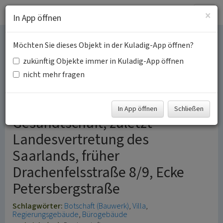
Togg
×
In App öffnen
navig
Möchten Sie dieses Objekt in der Kuladig-App öffnen?
Villa Kurt-Schumacher-
zukünftig Objekte immer in Kuladig-App öffnen
Straße 8/9
nicht mehr fragen
ehemals Norwegische
In App öffnen
Schließen
Gesandtschaft, zuletzt
Landesvertretung des
Saarlands, früher
Drachenfelsstraße 8/9, Ecke
Petersbergstraße
Schlagwörter:
Botschaft (Bauwerk)
Villa
Regierungsgebäude
Bürogebäude