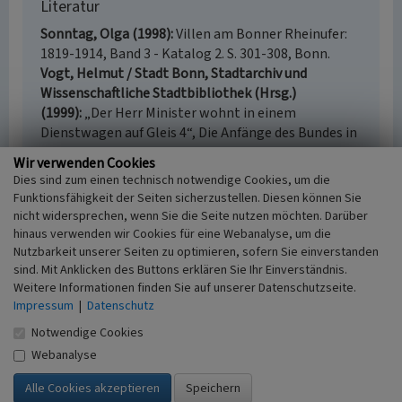
Literatur
Sonntag, Olga (1998)
Villen am Bonner Rheinufer:
1819-1914, Band 3 - Katalog 2. S. 301-308, Bonn.
Vogt, Helmut / Stadt Bonn, Stadtarchiv und
Wissenschaftliche Stadtbibliothek (Hrsg.)
(1999)
„Der Herr Minister wohnt in einem
Dienstwagen auf Gleis 4“, Die Anfänge des Bundes in
Bonn 1949/50. S. 223, Bonn.
Wir verwenden Cookies
Dies sind zum einen technisch notwendige Cookies, um die
Funktionsfähigkeit der Seiten sicherzustellen. Diesen können Sie
nicht widersprechen, wenn Sie die Seite nutzen möchten. Darüber
Villa Kurt-Schumacher-Straße 8/9
hinaus verwenden wir Cookies für eine Webanalyse, um die
Nutzbarkeit unserer Seiten zu optimieren, sofern Sie einverstanden
Schlagwörter
sind. Mit Anklicken des Buttons erklären Sie Ihr Einverständnis.
Botschaft (Bauwerk)
Villa
Regierungsgebäude
Weitere Informationen finden Sie auf unserer Datenschutzseite.
Bürogebäude
Impressum
|
Datenschutz
Straße / Hausnummer
Notwendige Cookies
Kurt-Schumacher-Straße 8/9
Webanalyse
Ort
53113 Bonn
Gesetzlich geschütztes Kulturdenkmal