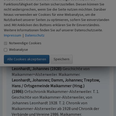
Funktionsfähigkeit der Seiten sicherzustellen. Diesen können Sie
Seite 275, Eintrag 1705).
nicht widersprechen, wenn Sie die Seite nutzen möchten. Darüber
hinaus verwenden wir Cookies für eine Webanalyse, um die
Matthias C.S. Dreyer (Club Sellemols, Historienfreunde
Nutzbarkeit unserer Seiten zu optimieren, sofern Sie einverstanden
Maikammer-Alsterweiler), 2024
sind. Mit Anklicken des Buttons erklären Sie Ihr Einverständnis.
Weitere Informationen finden Sie auf unserer Datenschutzseite.
Zurück zur vorherigen Grabstätte:
G 7 - Grabstätte Ullrich
Impressum
|
Datenschutz
Zur nächsten Grabstätte:
G 9 - Grabstätte Heilweck
Notwendige Cookies
Webanalyse
Literatur
Leonhardt, Johannes (1928)
Geschichte von
Maikammer=Alsterweiler. Maikammer.
Leonhardt, Johannes; Damm, Johannes; Treptow,
Hans / Ortsgemeinde Maikammer (Hrsg.)
(1986)
Ortschronik Maikammer-Alsterweiler. T. 1.
Geschichte von Maikammer-Alsterweiler, von
Johannes Leonhardt 1928. T. 2. Chronik von
Maikammer-Alsterweiler ab 1928 und Chronik der
Verbände und Vereine 1986. Maikammer.