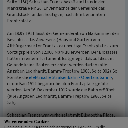
Seite 115f.) Sebastian Frantz besaß ein Haus in der
Markstraße Nr. 26. Er vermachte der Gemeinde das
Grundstück für den heutigen, nach ihm benannten
Frantzplatz.
Am 19.09.1911 fasst der Gemeinderat von Maikammer den
Beschluss, das Anwesens (Haus und Garten) von
Altbürgermeister Frantz - der heutige Frantzplatz - zum
Vorzugspreis von 12.000 Mark zu erwerben. Der Erblasser
hatte in seinem Testament festgelegt, daß auf diesem
Gelände keine Bauten errichtet werden dürfen (alle
Angaben Leonhardt/Damm/Treptow 1986, Seite 302). So
konnte die
elektrische Straßenbahn - Oberlandbahn -
,
deren Bau 1912 begann über den Frantzplatz geführt
werden. Am 16. Dezember 1912 wurde die Bahn eröffnet
(alle Angaben Leonhardt/Damm/Treptow 1986, Seite
255).
Sebastian Frantz war verheiratet mit Elisabetha Platz,
die aus Maikammer stammte. Im Ortsfamilienbuch sind
Wir verwenden Cookies
Dies sind zum einen technisch notwendige Cookies, um die
keine Nachkommen verzeichnet (Schäfer/Stöckl 2015,