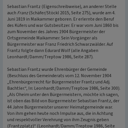
Sebastian Frantz (Eigenschreibweise), an anderer Stelle
auch
Franz
(Schäfer/Stöckl 2015, Seite 275), wurde am 4.
Juni 1819 in Maikammer geboren. Er erlernte den Beruf
des Küfers und war Gutsbesitzer. Er war vom Juni 1860 bis
zum November des Jahres 1904 Bürgermeister der
Ortsgemeinde Maikammer. Sein Vorgänger als
Bürgermeister war Franz Friedrich Schwarzwälder. Auf
Frantz folgte dann Edurard Wolf (alle Angaben
Leonhardt/Damm/Treptow 1986, Seite 287).
Sebastian Frantz wurde Ehrenbürger der Gemeinde
(Beschluss des Gemeinderats vom 12. November 1904
„Ehrenbürgerrecht für Bürgermeister Frantz und Adj.
Bachtler.“, In: Leonhardt/Damm/Treptow 1986, Seite 300).
„Als Oheim unter den Bürgermeistern, möchte ich sagen,
ist oben das Bild von Bürgermeister Sebastian Frantz, der
44 Jahre Bürgermeister unserer Heimatgemeinde war.
Von ihm gehen heute noch Impulse aus, die in Achtung
und respektvoller Verehrung von ihm Zeugnis geben
(Frantzplatz)“ (Leonhardt/Damm/Treptow 1986, Seite