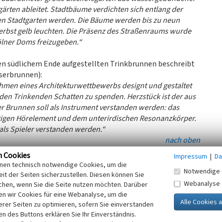
gärten ableitet. Stadtbäume verdichten sich entlang der
ten Stadtgarten werden. Die Bäume werden bis zu neun
 Herbst gelb leuchten. Die Präsenz des Straßenraums wurde
Kölner Doms freizugeben.“
en südlichem Ende aufgestellten Trinkbrunnen beschreibt
sserbrunnen):
ahmen eines Architekturwettbewerbs designt und gestaltet
en Trinkenden Schatten zu spenden. Herzstück ist der aus
r Brunnen soll als Instrument verstanden werden: das
tigen Hörelement und dem unterirdischen Resonanzkörper.
als Spieler verstanden werden.“
nach oben
n Cookies
Impressum
|
Da
inen technisch notwendige Cookies, um die
Notwendige 
gen Kölner Kulturdezernenten Kurt Hackenberg (1914-
it der Seiten sicherzustellen. Diesen können Sie
im Anschluß an eine kaufmännische Lehre ab 1937 in Berlin
Webanalyse
chen, wenn Sie die Seite nutzen möchten. Darüber
e, Theater- und Zeitungswissenschaften.
n wir Cookies für eine Webanalyse, um die
erer Seiten zu optimieren, sofern Sie einverstanden
französische Kriegsgefangenschaft. In seiner „ersten“
ken des Buttons erklären Sie Ihr Einverständnis.
 des Wuppertaler Presse- und Werbeamtes und als Journalist.