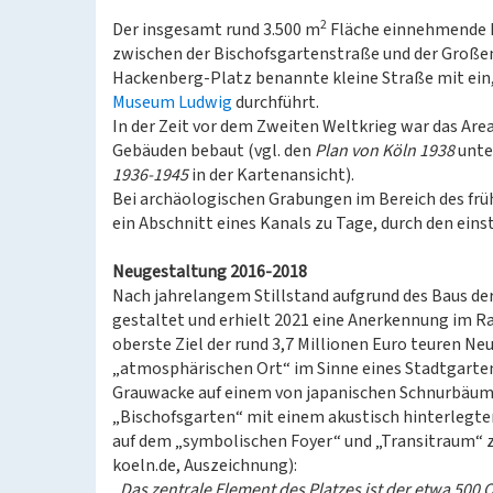
2
Der insgesamt rund 3.500 m
Fläche einnehmende K
zwischen der Bischofsgartenstraße und der Großen 
Hackenberg-Platz benannte kleine Straße mit ein,
Museum Ludwig
durchführt.
In der Zeit vor dem Zweiten Weltkrieg war das Are
Gebäuden bebaut (vgl. den
Plan von Köln 1938
unte
1936-1945
in der Kartenansicht).
Bei archäologischen Grabungen im Bereich des frü
ein Abschnitt eines Kanals zu Tage, durch den eins
Neugestaltung 2016-2018
Nach jahrelangem Stillstand aufgrund des Baus der
gestaltet und erhielt 2021 eine Anerkennung im R
oberste Ziel der rund 3,7 Millionen Euro teuren N
„atmosphärischen Ort“ im Sinne eines Stadtgarten
Grauwacke auf einem von japanischen Schnurbäum
„Bischofsgarten“ mit einem akustisch hinterlegte
auf dem „symbolischen Foyer“ und „Transitraum“ 
koeln.de, Auszeichnung):
„Das zentrale Element des Platzes ist der etwa 50