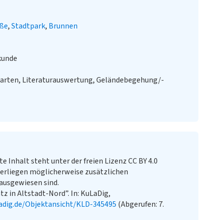
aße
Stadtpark
Brunnen
kunde
Karten, Literaturauswertung, Geländebegehung/-
te Inhalt steht unter der freien Lizenz CC BY 4.0
erliegen möglicherweise zusätzlichen
ausgewiesen sind.
 in Altstadt-Nord”. In: KuLaDig,
adig.de/Objektansicht/KLD-345495
(Abgerufen: 7.