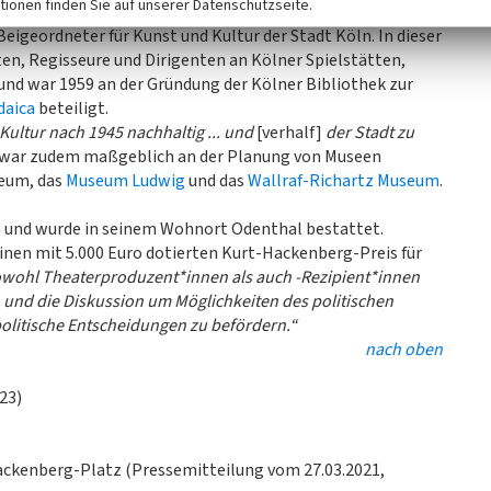
tionen finden Sie auf unserer Datenschutzseite.
 und seiner Pensionierung im Mai 1979 war Kurt
eigeordneter für Kunst und Kultur der Stadt Köln. In dieser
en, Regisseure und Dirigenten an Kölner Spielstätten,
nd war 1959 an der Gründung der Kölner Bibliothek zur
daica
beteiligt.
ultur nach 1945 nachhaltig ... und
[verhalf]
der Stadt zu
Er war zudem maßgeblich an der Planung von Museen
seum, das
Museum Ludwig
und das
Wallraf-Richartz Museum
.
n und wurde in seinem Wohnort Odenthal bestattet.
 einen mit 5.000 Euro dotierten Kurt-Hackenberg-Preis für
s sowohl Theaterproduzent*innen als auch -Rezipient*innen
en und die Diskussion um Möglichkeiten des politischen
olitische Entscheidungen zu befördern.“
nach oben
23)
Hackenberg-Platz (Pressemitteilung vom 27.03.2021,