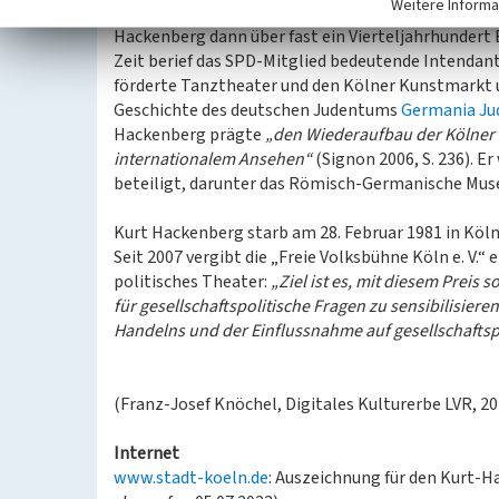
Weitere Informa
Zwischen seiner erstmaligen Wahl im Oktober 1955
Hackenberg dann über fast ein Vierteljahrhundert B
Zeit berief das SPD-Mitglied bedeutende Intendant
förderte Tanztheater und den Kölner Kunstmarkt u
Geschichte des deutschen Judentums
Germania Ju
Hackenberg prägte
„den Wiederaufbau der Kölner K
internationalem Ansehen“
(Signon 2006, S. 236). 
beteiligt, darunter das Römisch-Germanische Mu
Kurt Hackenberg starb am 28. Februar 1981 in Köl
Seit 2007 vergibt die „Freie Volksbühne Köln e. V.“
politisches Theater:
„Ziel ist es, mit diesem Prei
für gesellschaftspolitische Fragen zu sensibilisier
Handelns und der Einflussnahme auf gesellschaftsp
(Franz-Josef Knöchel, Digitales Kulturerbe LVR, 20
Internet
www.stadt-koeln.de
: Auszeichnung für den Kurt-