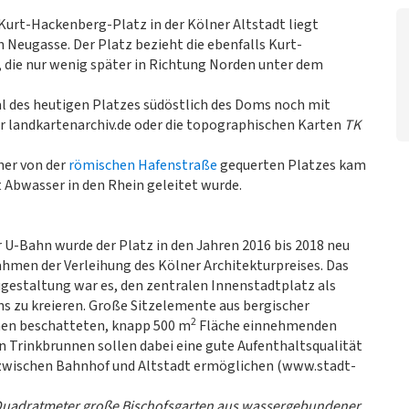
urt-Hackenberg-Platz in der Kölner Altstadt liegt
Neugasse. Der Platz bezieht die ebenfalls Kurt-
 die nur wenig später in Richtung Norden unter dem
al des heutigen Platzes südöstlich des Doms noch mit
r landkartenarchiv.de oder die topographischen Karten
TK
her von der
römischen Hafenstraße
gequerten Platzes kam
t Abwasser in den Rhein geleitet wurde.
 U-Bahn wurde der Platz in den Jahren 2016 bis 2018 neu
ahmen der Verleihung des Kölner Architekturpreises. Das
eugestaltung war es, den zentralen Innenstadtplatz als
s zu kreieren. Große Sitzelemente aus bergischer
2
en beschatteten, knapp 500 m
Fläche einnehmenden
n Trinkbrunnen sollen dabei eine gute Aufenthaltsqualität
zwischen Bahnhof und Altstadt ermöglichen (www.stadt-
0 Quadratmeter große Bischofsgarten aus wassergebundener