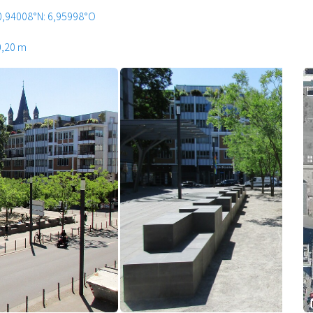
0,94008°N: 6,95998°O
0,20 m