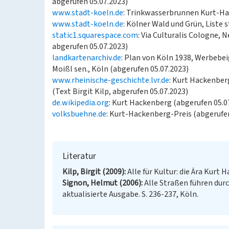
abgerufen 05.07.2023)
www.stadt-koeln.de
: Trinkwasserbrunnen Kurt-Ha
www.stadt-koeln.de
: Kölner Wald und Grün, Liste 
static1.squarespace.com
: Via Culturalis Cologne,
abgerufen 05.07.2023)
landkartenarchiv.de
: Plan von Köln 1938, Werbebei
Moißl sen., Köln (abgerufen 05.07.2023)
www.rheinische-geschichte.lvr.de
: Kurt Hackenber
(Text Birgit Kilp, abgerufen 05.07.2023)
de.wikipedia.org
: Kurt Hackenberg (abgerufen 05.0
volksbuehne.de
: Kurt-Hackenberg-Preis (abgerufen
Literatur
Kilp, Birgit (2009)
Alle für Kultur: die Ära Kurt
Signon, Helmut (2006)
Alle Straßen führen durc
aktualisierte Ausgabe. S. 236-237, Köln.