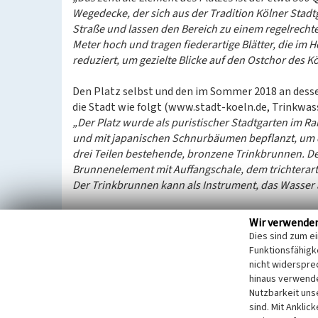
Wegedecke, der sich aus der Tradition Kölner Stadt
Straße und lassen den Bereich zu einem regelrech
Meter hoch und tragen fiederartige Blätter, die im
reduziert, um gezielte Blicke auf den Ostchor des 
Den Platz selbst und den im Sommer 2018 an dess
die Stadt wie folgt (www.stadt-koeln.de, Trinkwa
„Der Platz wurde als puristischer Stadtgarten im R
und mit japanischen Schnurbäumen bepflanzt, um d
drei Teilen bestehende, bronzene Trinkbrunnen. De
Brunnenelement mit Auffangschale, dem trichterar
Der Trinkbrunnen kann als Instrument, das Wasser 
Wir verwende
Der Name des Platzes
Dies sind zum e
Benannt wurde der Platz 1986 nach dem langjähri
Funktionsfähigke
1981). Der Wuppertaler Fabrikantensohn studierte 
nicht widerspre
und Köln Germanistik, Geschichte, Kunstgeschicht
hinaus verwende
Nutzbarkeit uns
Als Soldat im Zweiten Weltkrieg geriet er 1945 in 
sind. Mit Anklic
beruflichen Laufbahn wirkte er ab 1946 als Leiter