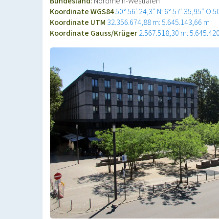
Bundesland:
Nordrhein-Westfalen
Koordinate WGS84
50° 56′ 24,3″ N: 6° 57′ 35,95″ O
5
Koordinate UTM
32.356.674,88 m: 5.645.143,66 m
Koordinate Gauss/Krüger
2.567.518,30 m: 5.645.42