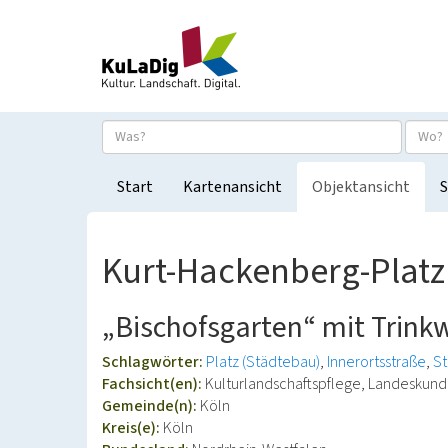
Start
Kartenansicht
Objektansicht
S
Kurt-Hackenberg-Platz 
„Bischofsgarten“ mit Trin
Schlagwörter:
Platz (Städtebau)
Innerortsstraße
St
Fachsicht(en):
Kulturlandschaftspflege, Landeskun
Gemeinde(n):
Köln
Kreis(e):
Köln