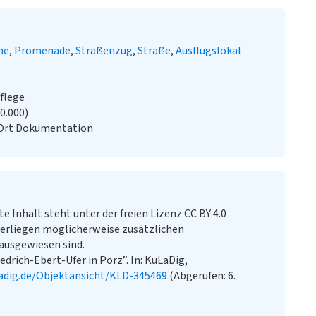
ne
Promenade
Straßenzug
Straße
Ausflugslokal
flege
20.000)
 Ort Dokumentation
te Inhalt steht unter der freien Lizenz CC BY 4.0
erliegen möglicherweise zusätzlichen
ausgewiesen sind.
iedrich-Ebert-Ufer in Porz”. In: KuLaDig,
adig.de/Objektansicht/KLD-345469
(Abgerufen: 6.