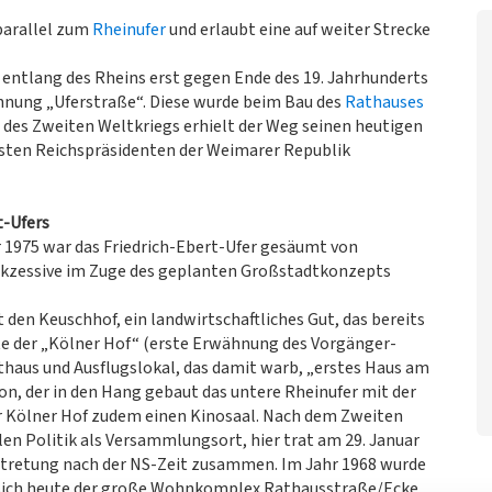
 parallel zum
Rheinufer
und erlaubt eine auf weiter Strecke
g entlang des Rheins erst gegen Ende des 19. Jahrhunderts
ichnung „Uferstraße“. Diese wurde beim Bau des
Rathauses
 des Zweiten Weltkriegs erhielt der Weg seinen heutigen
sten Reichspräsidenten der Weimarer Republik
t-Ufers
 1975 war das Friedrich-Ebert-Ufer gesäumt von
ukzessive im Zuge des geplanten Großstadtkonzepts
en Keuschhof, ein landwirtschaftliches Gut, das bereits
gte der „Kölner Hof“ (erste Erwähnung des Vorgänger-
thaus und Ausflugslokal, das damit warb, „erstes Haus am
on, der in den Hang gebaut das untere Rheinufer mit der
r Kölner Hof zudem einen Kinosaal. Nach dem Zweiten
len Politik als Versammlungsort, hier trat am 29. Januar
tretung nach der NS-Zeit zusammen. Im Jahr 1968 wurde
t sich heute der große Wohnkomplex Rathausstraße/Ecke