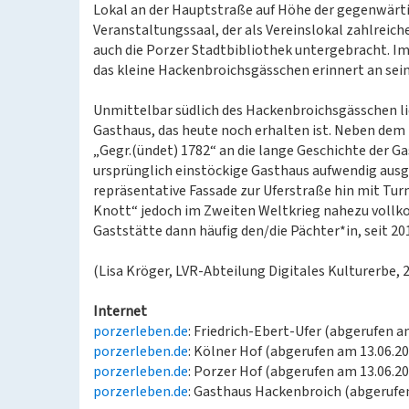
Lokal an der Hauptstraße auf Höhe der gegenwärtig
Veranstaltungssaal, der als Vereinslokal zahlreich
auch die Porzer Stadtbibliothek untergebracht. Im
das kleine Hackenbroichsgässchen erinnert an sei
Unmittelbar südlich des Hackenbroichsgässchen li
Gasthaus, das heute noch erhalten ist. Neben dem E
„Gegr.(ündet) 1782“ an die lange Geschichte der Ga
ursprünglich einstöckige Gasthaus aufwendig ausg
repräsentative Fassade zur Uferstraße hin mit Tu
Knott“ jedoch im Zweiten Weltkrieg nahezu vollk
Gaststätte dann häufig den/die Pächter*in, seit 20
(Lisa Kröger, LVR-Abteilung Digitales Kulturerbe, 
Internet
porzerleben.de
: Friedrich-Ebert-Ufer (abgerufen a
porzerleben.de
: Kölner Hof (abgerufen am 13.06.2
porzerleben.de
: Porzer Hof (abgerufen am 13.06.2
porzerleben.de
: Gasthaus Hackenbroich (abgerufe