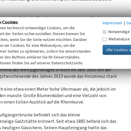
„Porzer Hof“ (erste Erwähnung des Vorgänger-Gasthauses
n Cookies
Impressum
|
Da
asthaus, das neben einer Veranda über dem Leinpfad
inen technisch notwendige Cookies, um die
r noch um eine Bühne erweitert wurde. Auch dieser war ein
Notwendige 
it der Seiten sicherzustellen. Diesen können Sie
1 feierte man hier beispielsweise die Porzer
Webanalyse
chen, wenn Sie die Seite nutzen möchten. Darüber
 wurde das Gebäude abgerissen, heute befindet sich an der
n wir Cookies für eine Webanalyse, um die
hausstraße (porzerleben.de).
erer Seiten zu optimieren, sofern Sie einverstanden
ken des Buttons erklären Sie Ihr Einverständnis.
tionen finden Sie auf unserer Datenschutzseite.
Auf der rechten Seite an der Böschung zum Rheinufer stand
hrend des Weltjugendtages in Köln im Jahr 2005 von der
gstwochenende des Jahres 2023 wurde das Holzkreuz stark
h eine etwa einen Meter hohe Ufermauer ab, die jedoch im
den musste. Große Blumenkübel und eine Vielzahl von
 einen tollen Ausblick auf die Rheinkurve.
ußgängerbrücke befindet sich das kleine
alige Gaststätte erinnert. Seit etwa 1885 befand sich das
s heutigen Gässchens. Seinen Haupteingang hatte das