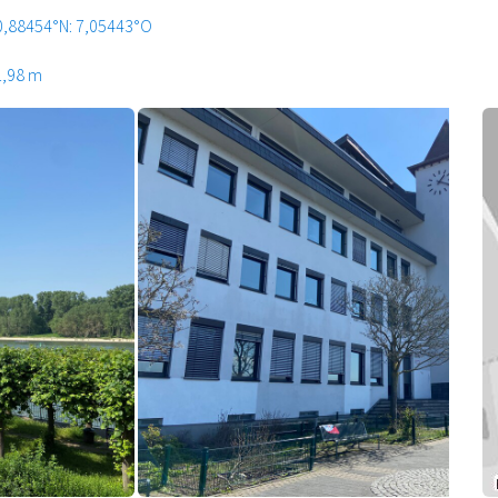
0,88454°N: 7,05443°O
1,98 m