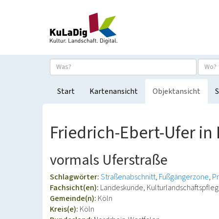
Start
Kartenansicht
Objektansicht
S
Friedrich-Ebert-Ufer in
vormals Uferstraße
Schlagwörter:
Straßenabschnitt
Fußgängerzone
P
Fachsicht(en):
Landeskunde, Kulturlandschaftspfle
Gemeinde(n):
Köln
Kreis(e):
Köln