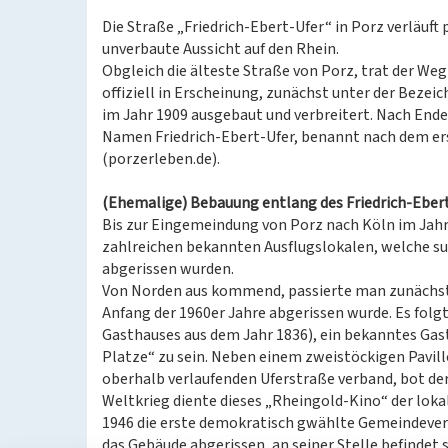
Die Straße „Friedrich-Ebert-Ufer“ in Porz verläuft
unverbaute Aussicht auf den Rhein.
Obgleich die älteste Straße von Porz, trat der We
offiziell in Erscheinung, zunächst unter der Beze
im Jahr 1909 ausgebaut und verbreitert. Nach Ende
Namen Friedrich-Ebert-Ufer, benannt nach dem er
(porzerleben.de).
(Ehemalige) Bebauung entlang des Friedrich-Eber
Bis zur Eingemeindung von Porz nach Köln im Jahr
zahlreichen bekannten Ausflugslokalen, welche s
abgerissen wurden.
Von Norden aus kommend, passierte man zunächst d
Anfang der 1960er Jahre abgerissen wurde. Es fol
Gasthauses aus dem Jahr 1836), ein bekanntes Gas
Platze“ zu sein. Neben einem zweistöckigen Pavill
oberhalb verlaufenden Uferstraße verband, bot de
Weltkrieg diente dieses „Rheingold-Kino“ der loka
1946 die erste demokratisch gwählte Gemeindever
das Gebäude abgerissen, an seiner Stelle befinde