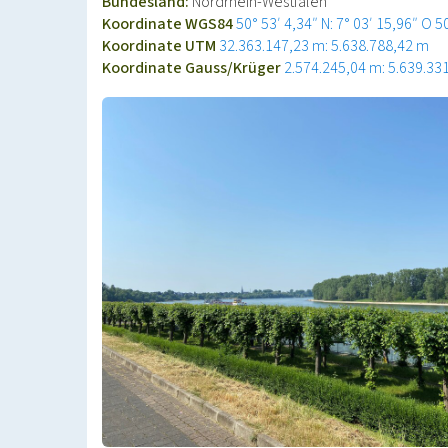
Bundesland:
Nordrhein-Westfalen
Koordinate WGS84
50° 53′ 4,34″ N: 7° 03′ 15,96″ O
5
Koordinate UTM
32.363.147,23 m: 5.638.788,42 m
Koordinate Gauss/Krüger
2.574.245,04 m: 5.639.33