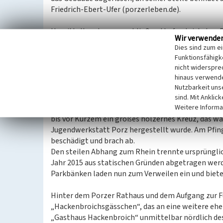
Friedrich-Ebert-Ufer (porzerleben.de).
Unmittelbar daran anschließend befand sich der 
Wir verwende
aus dem Jahr 1855), ein ebenfalls gut besuchtes G
Dies sind zum e
insbesondere einen großen Festsaal bot, der späte
Funktionsfähigke
beliebter Veranstaltungsort, am 16. September 195
nicht widerspre
Stadtwerdung mit einem großen Fest. Im Jahr 1959
hinaus verwende
Stelle des „Porzer Hof“ der Wendehammer der Rat
Nutzbarkeit uns
sind. Mit Anklic
Weitere Informa
Der Weg führt weiter am Porzer Rathaus entlang. 
bis vor Kurzem ein großes hölzernes Kreuz, das wä
Jugendwerkstatt Porz hergestellt wurde. Am Pfin
beschädigt und brach ab.
Den steilen Abhang zum Rhein trennte ursprünglic
Jahr 2015 aus statischen Gründen abgetragen wer
Parkbänken laden nun zum Verweilen ein und bieten
Hinter dem Porzer Rathaus und dem Aufgang zur F
„Hackenbroichsgässchen“, das an eine weitere ehem
„Gasthaus Hackenbroich“ unmittelbar nördlich de