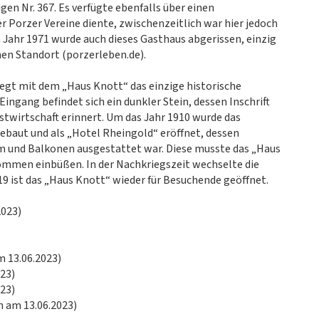
en Nr. 367. Es verfügte ebenfalls über einen
er Porzer Vereine diente, zwischenzeitlich war hier jedoch
 Jahr 1971 wurde auch dieses Gasthaus abgerissen, einzig
nen Standort (porzerleben.de).
egt mit dem „Haus Knott“ das einzige historische
ingang befindet sich ein dunkler Stein, dessen Inschrift
stwirtschaft erinnert. Um das Jahr 1910 wurde das
ebaut und als „Hotel Rheingold“ eröffnet, dessen
rm und Balkonen ausgestattet war. Diese musste das „Haus
ommen einbüßen. In der Nachkriegszeit wechselte die
19 ist das „Haus Knott“ wieder für Besuchende geöffnet.
2023)
m 13.06.2023)
023)
023)
n am 13.06.2023)