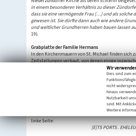
Niederzündorfer Kirche als deren Stifterin beigeset
in einem besonderen Verhältnis zu dieser Zündorfe
dass sie eine vermögende Frau […] und als solche 
gewesen ist. Sie dürfte dann auch wie andere Grun
und weltlicher Grundherren haben bauen lassen a
19).
Grabplatte der Familie Hermans
In den Kirchenmauern von St. Michael finden sich 
Zeitstellungen verbaut, von denen einige inzwisch
wurden.
Wir verwende
Dies sind zum e
Im heutigen Eingangsbereich der Kirche befindet s
Funktionsfähigke
die ursprünglich wohl in den Boden des nördlichen
nicht widerspre
Familiengruft diente. Die umfangreiche Inschrift de
hinaus verwende
Nutzbarkeit uns
rechte Seite:
sind. Mit Anklic
[C]ATHARINA . MDCLVXXI . 
Weitere Informa
linke Seite:
[E]TS PORTS . EHELEU