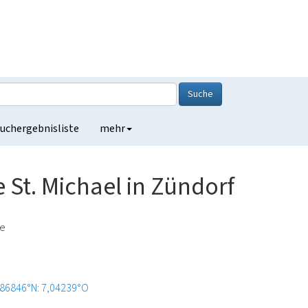
Suche
uchergebnisliste
mehr
 St. Michael in Zündorf
de
,86846°N: 7,04239°O