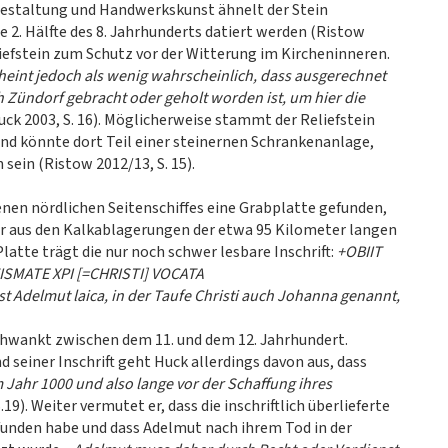
Gestaltung und Handwerkskunst ähnelt der Stein
ie 2. Hälfte des 8. Jahrhunderts datiert werden (Ristow
eliefstein zum Schutz vor der Witterung im Kircheninneren.
heint jedoch als wenig wahrscheinlich, dass ausgerechnet
 Zündorf gebracht oder geholt worden ist, um hier die
Huck 2003, S. 16). Möglicherweise stammt der Reliefstein
nd könnte dort Teil einer steinernen Schrankenanlage,
sein (Ristow 2012/13, S. 15).
nen nördlichen Seitenschiffes eine Grabplatte gefunden,
er aus den Kalkablagerungen der etwa 95 Kilometer langen
Platte trägt die nur noch schwer lesbare Inschrift:
+OBIIT
ISMATE XPI [=CHRISTI] VOCATA
st Adelmut laica, in der Taufe Christi auch Johanna genannt,
schwankt zwischen dem 11. und dem 12. Jahrhundert.
 seiner Inschrift geht Huck allerdings davon aus, dass
 Jahr 1000 und also lange vor der Schaffung ihres
.19). Weiter vermutet er, dass die inschriftlich überlieferte
funden habe und dass Adelmut nach ihrem Tod in der