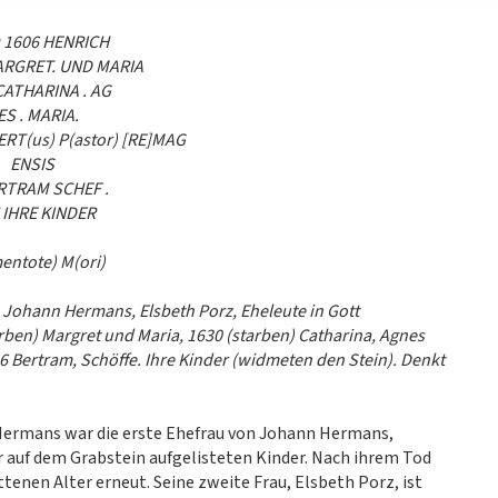
 1606 HENRICH
MARGRET. UND MARIA
CATHARINA . AG
ES . MARIA.
BERT(us) P(astor) [RE]MAG
ENSIS
RTRAM SCHEF .
 IHRE KINDER
ntote) M(ori)
, Johann Hermans, Elsbeth Porz, Eheleute in Gott
arben) Margret und Maria, 1630 (starben) Catharina, Agnes
6 Bertram, Schöffe. Ihre Kinder (widmeten den Stein). Denkt
a Hermans war die erste Ehefrau von Johann Hermans,
r auf dem Grabstein aufgelisteten Kinder. Nach ihrem Tod
tenen Alter erneut. Seine zweite Frau, Elsbeth Porz, ist