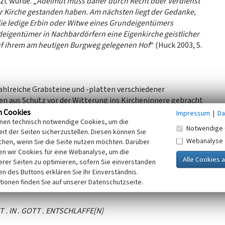
zt wurde. „
Adelmut muss daher durch Recht oder Verdienst
r Kirche gestanden haben. Am nächsten liegt der Gedanke,
die ledige Erbin oder Witwe eines Grundeigentümers
deigentümer in Nachbardörfern eine Eigenkirche geistlicher
uf ihrem am heutigen Burgweg gelegenen Hof
“ (Huck 2003, S.
zahlreiche Grabsteine und -platten verschiedener
en aus Schutz vor der Witterung ins Kircheninnere gebracht
n Cookies
Impressum
|
Da
inen technisch notwendige Cookies, um die
ich eine über zwei Meter große Grabplatte aus Vulkanstein,
Notwendige 
it der Seiten sicherzustellen. Diesen können Sie
 Seitenschiffs eingelassen war und dort zur Abdeckung einer
Webanalyse
chen, wenn Sie die Seite nutzen möchten. Darüber
s Steins lautet:
n wir Cookies für eine Webanalyse, um die
erer Seiten zu optimieren, sofern Sie einverstanden
ken des Buttons erklären Sie Ihr Einverständnis.
I MATRIX IOHANN . HERMANS . AELSTB
tionen finden Sie auf unserer Datenschutzseite.
T . IN . GOTT . ENTSCHLAFFE[N]