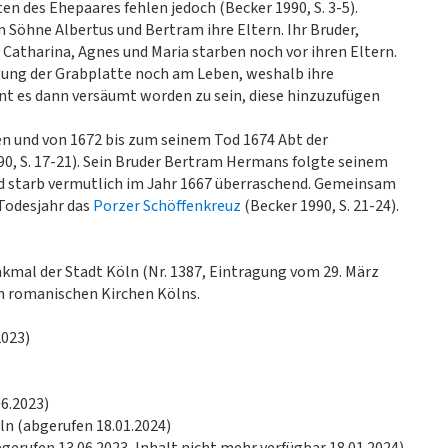
en des Ehepaares fehlen jedoch (Becker 1990, S. 3-5).
n Söhne Albertus und Bertram ihre Eltern. Ihr Bruder,
 Catharina, Agnes und Maria starben noch vor ihren Eltern.
gung der Grabplatte noch am Leben, weshalb ihre
t es dann versäumt worden zu sein, diese hinzuzufügen
n und von 1672 bis zum seinem Tod 1674 Abt der
0, S. 17-21). Sein Bruder Bertram Hermans folgte seinem
nd starb vermutlich im Jahr 1667 überraschend. Gemeinsam
 Todesjahr das
Porzer Schöffenkreuz
(Becker 1990, S. 21-24).
nkmal der Stadt Köln (Nr. 1387, Eintragung vom 29. März
en romanischen Kirchen Kölns.
2023)
06.2023)
ln (abgerufen 18.01.2024)