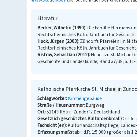
www.stadt-koeln.de
: Suche in der Denkmalliste (a
Literatur
Becker, Wilhelm (1990)
Die Familie Hermans und
Rechtsrheinisches Köln. Jahrbuch für Geschicht
Huck, Jürgen (2003)
Zündorfs Pfarreien im Mitt
Rechtsrheinisches Köln. Jahrbuch für Geschichte
Ristow, Sebastian (2012)
Neues zu St. Michael i
Geschichte und Landeskunde, Band 37/38, S. 11-1
Katholische Pfarrkirche St. Michael in Zündo
Schlagwörter
Kirchengebäude
Straße / Hausnummer
Burgweg
Ort
51143 Köln - Zündorf / Deutschland
Gesetzlich geschütztes Kulturdenkmal
Ortsfe
Fachsicht(en)
Kulturlandschaftspflege, Landes
Erfassungsmaßstab
i.d.R. 1:5.000 (größer als 1: