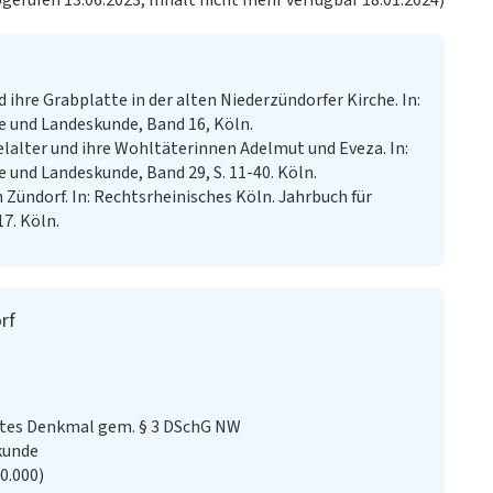
bgerufen 13.06.2023, Inhalt nicht mehr verfügbar 18.01.2024)
 ihre Grabplatte in der alten Niederzündorfer Kirche. In:
e und Landeskunde, Band 16, Köln.
elalter und ihre Wohltäterinnen Adelmut und Eveza. In:
 und Landeskunde, Band 29, S. 11-40. Köln.
n Zündorf. In: Rechtsrheinisches Köln. Jahrbuch für
7. Köln.
rf
stes Denkmal gem. § 3 DSchG NW
kunde
20.000)