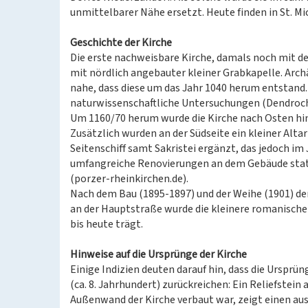
unmittelbarer Nähe ersetzt. Heute finden in St. Mi
Geschichte der Kirche
Die erste nachweisbare Kirche, damals noch mit d
mit nördlich angebauter kleiner Grabkapelle. Arc
nahe, dass diese um das Jahr 1040 herum entstand.
naturwissenschaftliche Untersuchungen (Dendroch
Um 1160/70 herum wurde die Kirche nach Osten hin
Zusätzlich wurden an der Südseite ein kleiner Alt
Seitenschiff samt Sakristei ergänzt, das jedoch im
umfangreiche Renovierungen an dem Gebäude stat
(porzer-rheinkirchen.de).
Nach dem Bau (1895-1897) und der Weihe (1901) der
an der Hauptstraße wurde die kleinere romanische
bis heute trägt.
Hinweise auf die Ursprünge der Kirche
Einige Indizien deuten darauf hin, dass die Ursprü
(ca. 8. Jahrhundert) zurückreichen: Ein Reliefstein
Außenwand der Kirche verbaut war, zeigt einen a