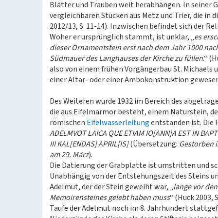
Blätter und Trauben weit herabhängen. In seiner 
vergleichbaren Stücken aus Metz und Trier, die in d
2012/13, S. 11-14). Inzwischen befindet sich der R
Woher er ursprünglich stammt, ist unklar, „
es ersc
dieser Ornamentstein erst nach dem Jahr 1000 nach
Südmauer des Langhauses der Kirche zu füllen
.“ (
also von einem frühen Vorgängerbau St. Michaels u
einer Altar- oder einer Ambokonstruktion gewesen 
Des Weiteren wurde 1932 im Bereich des abgetrage
die aus Eifelmarmor besteht, einem Naturstein, d
römischen
Eifelwasserleitung
entstanden ist. Die 
ADELMVOT LAICA QUE ETIAM IO[ANN]A EST IN BAPT
III KAL[ENDAS] APRIL[IS]
(Übersetzung:
Gestorben i
am 29. März
).
Die Datierung der Grabplatte ist umstritten und 
Unabhängig von der Entstehungszeit des Steins und
Adelmut, der der Stein geweiht war, „
lange vor dem
Memoirensteines gelebt haben muss
“ (Huck 2003, S
Taufe der Adelmut noch im 8. Jahrhundert stattge