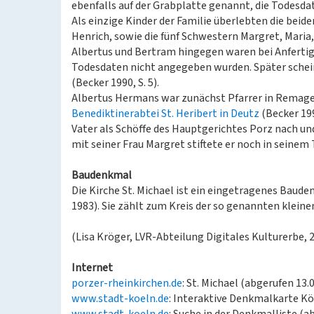
ebenfalls auf der Grabplatte genannt, die Todesdat
Als einzige Kinder der Familie überlebten die beide
Henrich, sowie die fünf Schwestern Margret, Maria,
Albertus und Bertram hingegen waren bei Anferti
Todesdaten nicht angegeben wurden. Später schein
(Becker 1990, S. 5).
Albertus Hermans war zunächst Pfarrer in Remage
Benediktinerabtei St. Heribert in Deutz
(Becker 199
Vater als Schöffe des Hauptgerichtes Porz nach u
mit seiner Frau Margret stiftete er noch in seinem
Baudenkmal
Die Kirche St. Michael ist ein eingetragenes Baude
1983). Sie zählt zum Kreis der so genannten klein
(Lisa Kröger, LVR-Abteilung Digitales Kulturerbe, 
Internet
porzer-rheinkirchen.de
: St. Michael (abgerufen 13.
www.stadt-koeln.de
: Interaktive Denkmalkarte Kö