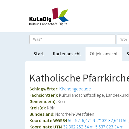
Start
Kartenansicht
Objektansicht
S
Katholische Pfarrkirche
Schlagwörter:
Kirchengebäude
Fachsicht(en):
Kulturlandschaftspflege, Landeskun
Gemeinde(n):
Köln
Kreis(e):
Köln
Bundesland:
Nordrhein-Westfalen
Koordinate WGS84
50° 52′ 6,47″ N: 7° 02′ 32,6″ O
50
Koordinate UTM
32.362.252,64 m: 5.637.023,34 m