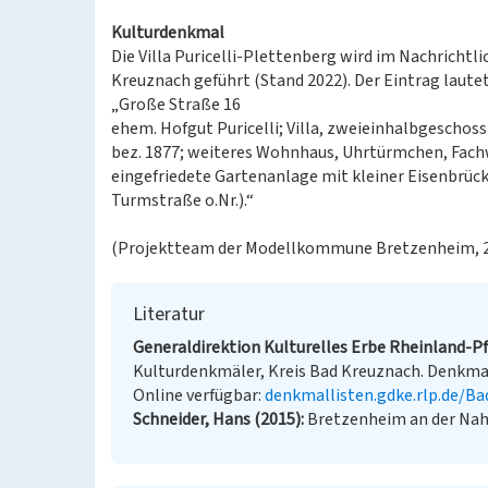
Kulturdenkmal
Die Villa Puricelli-Plettenberg wird im Nachrichtl
Kreuznach geführt (Stand 2022). Der Eintrag lautet
„Große Straße 16
ehem. Hofgut Puricelli; Villa, zweieinhalbgeschos
bez. 1877; weiteres Wohnhaus, Uhrtürmchen, Fach
eingefriedete Gartenanlage mit kleiner Eisenbrüc
Turmstraße o.Nr.).“
(Projektteam der Modellkommune Bretzenheim, 
Literatur
Generaldirektion Kulturelles Erbe Rheinland-Pfa
Kulturdenkmäler, Kreis Bad Kreuznach. Denkmalv
Online verfügbar:
denkmallisten.gdke.rlp.de/B
Schneider, Hans (2015)
Bretzenheim an der Nah