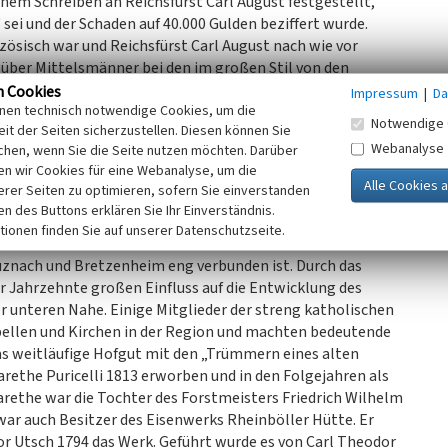
inem Schreiben an Reichsfürst Carl August festgestellt,
 sei und der Schaden auf 40.000 Gulden beziffert wurde.
ösisch war und Reichsfürst Carl August nach wie vor
 über Mittelsmänner bei den im großen Stil von den
smaßnahmen) mitbieten. Am 28. September 1803
n Cookies
Impressum
|
Da
inen technisch notwendige Cookies, um die
it Nebengebäuden, gelegen am Ufer der Nahe“. Für 1.400
Notwendige 
it der Seiten sicherzustellen. Diesen können Sie
 Da Reichsfürst Carl August zu diesem Zeitpunkt bereits in
Webanalyse
chen, wenn Sie die Seite nutzen möchten. Darüber
u eines Schlosses in Bretzenheim aufgeben und
n wir Cookies für eine Webanalyse, um die
erer Seiten zu optimieren, sofern Sie einverstanden
ken des Buttons erklären Sie Ihr Einverständnis.
tionen finden Sie auf unserer Datenschutzseite.
gesamte Anwesen. Puricelli ist der Name einer
euznach und Bretzenheim eng verbunden ist. Durch das
r Jahrzehnte großen Einfluss auf die Entwicklung des
r unteren Nahe. Einige Mitglieder der streng katholischen
pellen und Kirchen in der Region und machten bedeutende
 Das weitläufige Hofgut mit den „Trümmern eines alten
rethe Puricelli 1813 erworben und in den Folgejahren als
arethe war die Tochter des Forstmeisters Friedrich Wilhelm
 war auch Besitzer des Eisenwerks Rheinböller Hütte. Er
r Utsch 1794 das Werk. Geführt wurde es von Carl Theodor