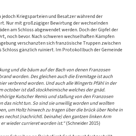
 jedoch Kriegsparteien und Besatzer während der
iert. Nur mit großzügiger Bewirtung der wechselnden
äden am Schloss abgewendet werden. Doch der Gipfel der
Ort, noch bevor. Nach schweren wechselhaften Kämpfen
mgebung verschanzten sich französische Truppen zwischen
s Schloss gänzlich ruiniert. Im Protokollbuch der Gemeinde
rkung und die bäum auf der Bach von denen Franzosen
rand worden. Des gleichen auch die Eremitage ist auch
ier verbrend worden. Und auch alle Wingerts Pfähl in der
m october ist daß stockheimische welches der gnäd.
ugehörige Kutscher Remis und stallung von den Franzosen
en das nicht tun. So sind sie unwillig worden und wollten
aben, um Holtz hinwech zu tragen über die brück über Nohe in
les nechst (nachrichtl. beinahe) den gantzen linken Arm
r wieder currieret worden ist.“
(Schneider 2015)