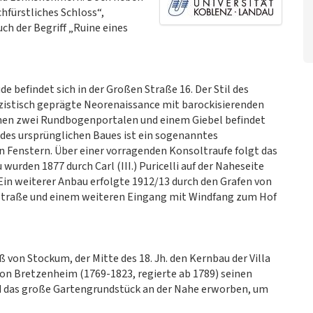
hfürstliches Schloss“,
ch der Begriff „Ruine eines
e befindet sich in der Großen Straße 16. Der Stil des
zistisch geprägte Neorenaissance mit barockisierenden
nen zwei Rundbogenportalen und einem Giebel befindet
s des ursprünglichen Baues ist ein sogenanntes
 Fenstern. Über einer vorragenden Konsoltraufe folgt das
urden 1877 durch Carl (III.) Puricelli auf der Naheseite
 Ein weiterer Anbau erfolgte 1912/13 durch den Grafen von
traße und einem weiteren Eingang mit Windfang zum Hof
von Stockum, der Mitte des 18. Jh. den Kernbau der Villa
 von Bretzenheim (1769-1823, regierte ab 1789) seinen
nd das große Gartengrundstück an der Nahe erworben, um