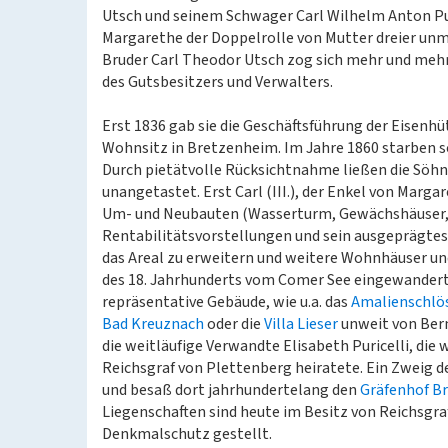
Utsch und seinem Schwager Carl Wilhelm Anton Puri
Margarethe der Doppelrolle von Mutter dreier un
Bruder Carl Theodor Utsch zog sich mehr und meh
des Gutsbesitzers und Verwalters.
Erst 1836 gab sie die Geschäftsführung der Eisenh
Wohnsitz in Bretzenheim. Im Jahre 1860 starben s
Durch pietätvolle Rücksichtnahme ließen die Söhne 
unangetastet. Erst Carl (III.), der Enkel von Margar
Um- und Neubauten (Wasserturm, Gewächshäuser,
Rentabilitätsvorstellungen und sein ausgeprägtes 
das Areal zu erweitern und weitere Wohnhäuser un
des 18. Jahrhunderts vom Comer See eingewanderte 
repräsentative Gebäude, wie u.a. das
Amalienschlö
Bad Kreuznach
oder die
Villa Lieser
unweit von Bernk
die weitläufige Verwandte Elisabeth Puricelli, die
Reichsgraf von Plettenberg heiratete. Ein Zweig
und besaß dort jahrhundertelang den
Gräfenhof B
Liegenschaften sind heute im Besitz von Reichsgraf
Denkmalschutz gestellt.