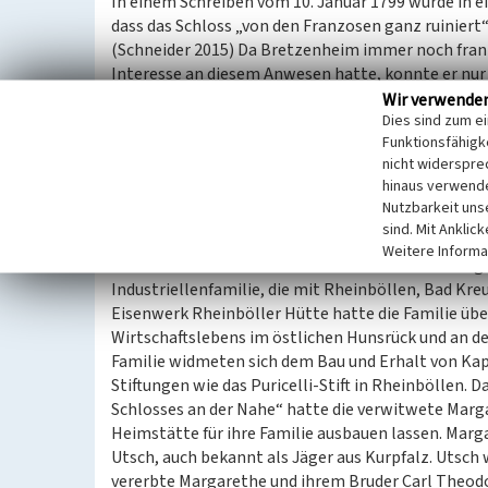
In einem Schreiben vom 10. Januar 1799 wurde in e
dass das Schloss „von den Franzosen ganz ruiniert“
(Schneider 2015) Da Bretzenheim immer noch franz
Interesse an diesem Anwesen hatte, konnte er nur
Franzosen angelegten Versteigerungen (Reunion
Wir verwende
Dies sind zum e
ersteigert er die „Ruinen eines alten Schlosses m
Funktionsfähigke
Franc wurde der Zuschlag erteilt. (Schneider 2015)
nicht widerspre
Wien wohnte, musste er gezwungenermaßen den Ba
hinaus verwende
schließlich alles verkaufen.
Nutzbarkeit uns
sind. Mit Anklic
Neue Besitzer
Weitere Informa
Die Familie Utsch-Puricelli kaufte schließlich das 
Industriellenfamilie, die mit Rheinböllen, Bad Kr
Eisenwerk Rheinböller Hütte hatte die Familie übe
Wirtschaftslebens im östlichen Hunsrück und an de
Familie widmeten sich dem Bau und Erhalt von Ka
Stiftungen wie das Puricelli-Stift in Rheinböllen.
Schlosses an der Nahe“ hatte die verwitwete Marga
Heimstätte für ihre Familie ausbauen lassen. Marg
Utsch, auch bekannt als Jäger aus Kurpfalz. Utsch
vererbte Margarethe und ihrem Bruder Carl Theodo