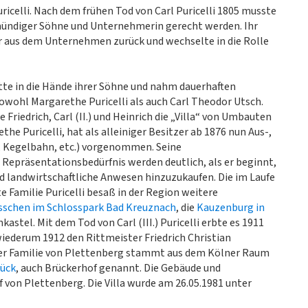
celli. Nach dem frühen Tod von Carl Puricelli 1805 musste
mündiger Söhne und Unternehmerin gerecht werden. Ihr
r aus dem Unternehmen zurück und wechselte in die Rolle
ütte in die Hände ihrer Söhne und nahm dauerhaften
owohl Margarethe Puricelli als auch Carl Theodor Utsch.
Friedrich, Carl (II.) und Heinrich die „Villa“ von Umbauten
ethe Puricelli, hat als alleiniger Besitzer ab 1876 nun Aus-,
 Kegelbahn, etc.) vorgenommen. Seine
Repräsentationsbedürfnis werden deutlich, als er beginnt,
d landwirtschaftliche Anwesen hinzuzukaufen. Die im Laufe
Familie Puricelli besaß in der Region weitere
sschen im Schlosspark Bad Kreuznach
, die
Kauzenburg in
astel. Mit dem Tod von Carl (III.) Puricelli erbte es 1911
 wiederum 1912 den Rittmeister Friedrich Christian
 der Familie von Plettenberg stammt aus dem Kölner Raum
rück
, auch Brückerhof genannt. Die Gebäude und
 von Plettenberg. Die Villa wurde am 26.05.1981 unter