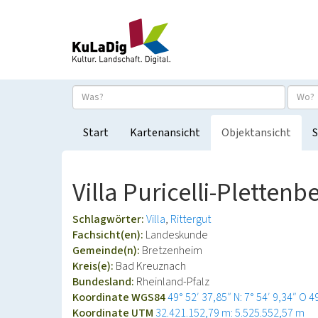
Start
Kartenansicht
Objektansicht
S
Villa Puricelli-Plettenb
Schlagwörter:
Villa
Rittergut
Fachsicht(en):
Landeskunde
Gemeinde(n):
Bretzenheim
Kreis(e):
Bad Kreuznach
Bundesland:
Rheinland-Pfalz
Koordinate WGS84
49° 52′ 37,85″ N: 7° 54′ 9,34″ O
4
Koordinate UTM
32.421.152,79 m: 5.525.552,57 m