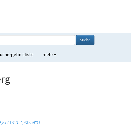
Suche
uchergebnisliste
mehr
erg
9,87718°N: 7,90259°O