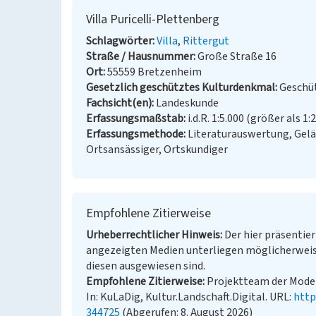
Villa Puricelli-Plettenberg
Schlagwörter
Villa
Rittergut
Straße / Hausnummer
Große Straße 16
Ort
55559 Bretzenheim
Gesetzlich geschütztes Kulturdenkmal
Geschüt
Fachsicht(en)
Landeskunde
Erfassungsmaßstab
i.d.R. 1:5.000 (größer als 1:
Erfassungsmethode
Literaturauswertung, Gel
Ortsansässiger, Ortskundiger
Empfohlene Zitierweise
Urheberrechtlicher Hinweis
Der hier präsentier
angezeigten Medien unterliegen möglicherweis
diesen ausgewiesen sind.
Empfohlene Zitierweise
Projektteam der Model
In: KuLaDig, Kultur.Landschaft.Digital. URL:
http
344725
(Abgerufen: 8. August 2026)