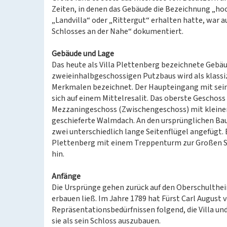
Zeiten, in denen das Gebäude die Bezeichnung „hoc
„Landvilla“ oder „Rittergut“ erhalten hatte, war au
Schlosses an der Nahe“ dokumentiert.
Gebäude und Lage
Das heute als Villa Plettenberg bezeichnete Gebäud
zweieinhalbgeschossigen Putzbaus wird als klassi
Merkmalen bezeichnet. Der Haupteingang mit sei
sich auf einem Mittelresalit. Das oberste Geschos
Mezzaningeschoss (Zwischengeschoss) mit kleinen
geschieferte Walmdach. An den ursprünglichen Bau w
zwei unterschiedlich lange Seitenflügel angefügt.
Plettenberg mit einem Treppenturm zur Großen S
hin.
Anfänge
Die Ursprünge gehen zurück auf den Oberschultheiß 
erbauen ließ. Im Jahre 1789 hat Fürst Carl August
Repräsentationsbedürfnissen folgend, die Villa u
sie als sein Schloss auszubauen.