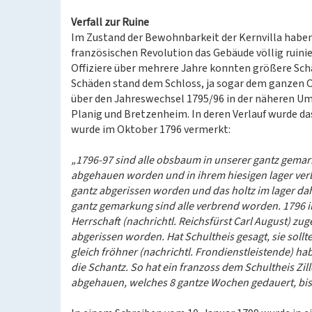
Verfall zur Ruine
Im Zustand der Bewohnbarkeit der Kernvilla haben
französischen Revolution das Gebäude völlig ruin
Offiziere über mehrere Jahre konnten größere Sch
Schäden stand dem Schloss, ja sogar dem ganzen 
über den Jahreswechsel 1795/96 in der näheren U
Planig und Bretzenheim. In deren Verlauf wurde da
wurde im Oktober 1796 vermerkt:
„1796-97 sind alle obsbaum in unserer gantz gema
abgehauen worden und in ihrem hiesigen lager verb
gantz abgerissen worden und das holtz im lager dah
gantz gemarkung sind alle verbrend worden. 1796 i
Herrschaft (nachrichtl. Reichsfürst Carl August) z
abgerissen worden. Hat Schultheis gesagt, sie sollt
gleich fröhner (nachrichtl. Frondienstleistende) h
die Schantz. So hat ein franzoss dem Schultheis Zil
abgehauen, welches 8 gantze Wochen gedauert, bis e