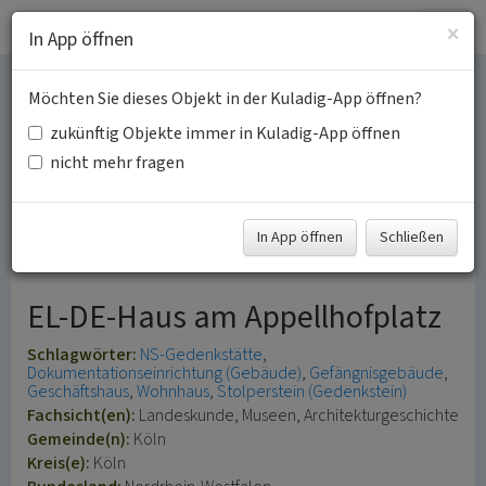
Togg
×
In App öffnen
navig
Möchten Sie dieses Objekt in der Kuladig-App öffnen?
NS-
zukünftig Objekte immer in Kuladig-App öffnen
Dokumentationszentrum
nicht mehr fragen
der Stadt Köln in Altstadt-
In App öffnen
Schließen
Nord
EL-DE-Haus am Appellhofplatz
Schlagwörter:
NS-Gedenkstätte
Dokumentationseinrichtung (Gebäude)
Gefängnisgebäude
Geschäftshaus
Wohnhaus
Stolperstein (Gedenkstein)
Fachsicht(en):
Landeskunde, Museen, Architekturgeschichte
Gemeinde(n):
Köln
Kreis(e):
Köln