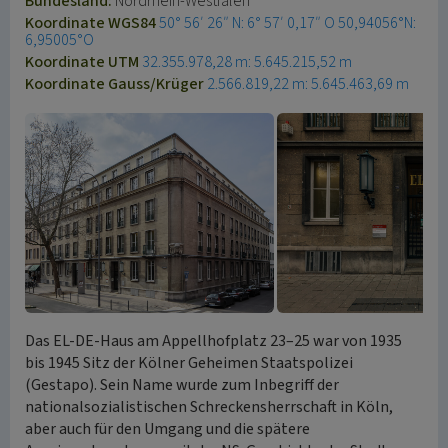
Bundesland:
Nordrhein-Westfalen
Koordinate WGS84
50° 56′ 26″ N: 6° 57′ 0,17″ O
50,94056°N:
6,95005°O
Koordinate UTM
32.355.978,28 m: 5.645.215,52 m
Koordinate Gauss/Krüger
2.566.819,22 m: 5.645.463,69 m
Das EL-DE-Haus am Appellhofplatz 23–25 war von 1935
bis 1945 Sitz der Kölner Geheimen Staatspolizei
(Gestapo). Sein Name wurde zum Inbegriff der
nationalsozialistischen Schreckensherrschaft in Köln,
aber auch für den Umgang und die spätere