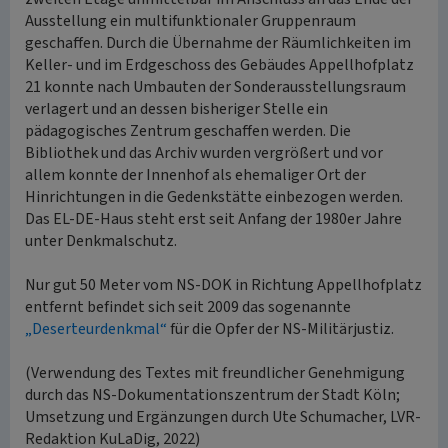
Ausstellung ein multifunktionaler Gruppenraum
geschaffen. Durch die Übernahme der Räumlichkeiten im
Keller- und im Erdgeschoss des Gebäudes Appellhofplatz
21 konnte nach Umbauten der Sonderausstellungsraum
verlagert und an dessen bisheriger Stelle ein
pädagogisches Zentrum geschaffen werden. Die
Bibliothek und das Archiv wurden vergrößert und vor
allem konnte der Innenhof als ehemaliger Ort der
Hinrichtungen in die Gedenkstätte einbezogen werden.
Das EL-DE-Haus steht erst seit Anfang der 1980er Jahre
unter Denkmalschutz.
Nur gut 50 Meter vom NS-DOK in Richtung Appellhofplatz
entfernt befindet sich seit 2009 das sogenannte
„Deserteurdenkmal“
für die Opfer der NS-Militärjustiz.
(Verwendung des Textes mit freundlicher Genehmigung
durch das NS-Dokumentationszentrum der Stadt Köln;
Umsetzung und Ergänzungen durch Ute Schumacher, LVR-
Redaktion KuLaDig, 2022)