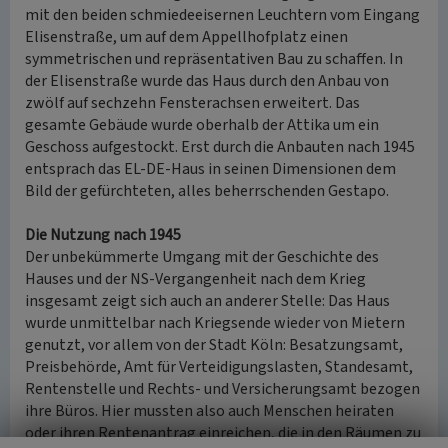
mit den beiden schmiedeeisernen Leuchtern vom Eingang
Elisenstraße, um auf dem Appellhofplatz einen
symmetrischen und repräsentativen Bau zu schaffen. In
der Elisenstraße wurde das Haus durch den Anbau von
zwölf auf sechzehn Fensterachsen erweitert. Das
gesamte Gebäude wurde oberhalb der Attika um ein
Geschoss aufgestockt. Erst durch die Anbauten nach 1945
entsprach das EL-DE-Haus in seinen Dimensionen dem
Bild der gefürchteten, alles beherrschenden Gestapo.
Die Nutzung nach 1945
Der unbekümmerte Umgang mit der Geschichte des
Hauses und der NS-Vergangenheit nach dem Krieg
insgesamt zeigt sich auch an anderer Stelle: Das Haus
wurde unmittelbar nach Kriegsende wieder von Mietern
genutzt, vor allem von der Stadt Köln: Besatzungsamt,
Preisbehörde, Amt für Verteidigungslasten, Standesamt,
Rentenstelle und Rechts- und Versicherungsamt bezogen
ihre Büros. Hier mussten also auch Menschen heiraten
oder ihren Rentenantrag einreichen, die in den Räumen zu