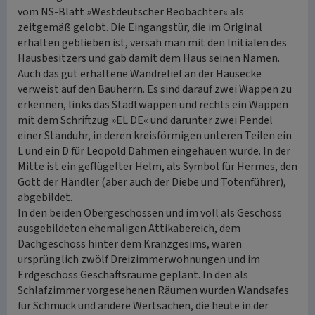
vom NS-Blatt »Westdeutscher Beobachter« als
zeitgemäß gelobt. Die Eingangstür, die im Original
erhalten geblieben ist, versah man mit den Initialen des
Hausbesitzers und gab damit dem Haus seinen Namen.
Auch das gut erhaltene Wandrelief an der Hausecke
verweist auf den Bauherrn. Es sind darauf zwei Wappen zu
erkennen, links das Stadtwappen und rechts ein Wappen
mit dem Schriftzug »EL DE« und darunter zwei Pendel
einer Standuhr, in deren kreisförmigen unteren Teilen ein
L und ein D für Leopold Dahmen eingehauen wurde. In der
Mitte ist ein geflügelter Helm, als Symbol für Hermes, den
Gott der Händler (aber auch der Diebe und Totenführer),
abgebildet.
In den beiden Obergeschossen und im voll als Geschoss
ausgebildeten ehemaligen Attikabereich, dem
Dachgeschoss hinter dem Kranzgesims, waren
ursprünglich zwölf Dreizimmerwohnungen und im
Erdgeschoss Geschäftsräume geplant. In den als
Schlafzimmer vorgesehenen Räumen wurden Wandsafes
für Schmuck und andere Wertsachen, die heute in der