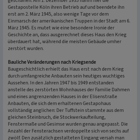
geschaffen. Am 1. Dezember 1935 nahm hier die
Gestapostelle Köln ihren Betrieb auf und beendete ihn
erst am 2. März 1945, also wenige Tage vor dem
Einmarsch der amerikanischen Truppen in der Stadt am 6.
März 1945. Es mutet wie eine besondere Ironie der
Geschichte an, dass ausgerechnet dieses Haus den Krieg
überdauert hat, während die meisten Gebäude umher
zerstört wurden.
Bauliche Veränderungen nach Kriegsende
Baugeschichtlich erhielt das Haus erst nach dem Krieg
durch umfangreiche Anbauten sein heutiges wuchtiges
Aussehen. In den Jahren 1947 bis 1949 entstanden
anstelle des zerstörten Wohnhauses der Familie Dahmen
und eines angrenzenden Hauses in der Elisenstraße
Anbauten, die sich dem erhaltenen Gestapohaus
vollständig anglichen: Der Tuffstein stammte aus dem
gleichen Steinbruch, die Stockwerkaufteilung,
Fenstermaße und Gesimse wurden genau angepasst. Die
Anzahl der Fensterachsen verdoppelte sich von sechs auf
zwölf. Den zusätzlich gestalteten Eingang versah man