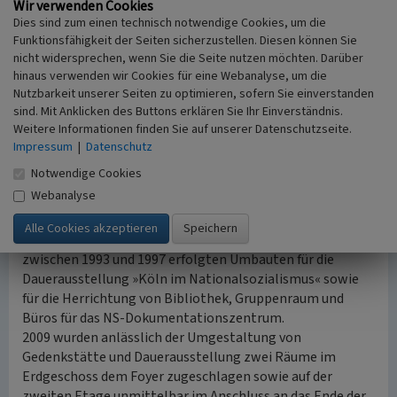
Wir verwenden Cookies
Zeiten der Gestapo verhört und gefoltert worden waren.
Dies sind zum einen technisch notwendige Cookies, um die
Das Haus befindet sich heute nach wie vor im Besitz der
Funktionsfähigkeit der Seiten sicherzustellen. Diesen können Sie
Familie Dahmen. Mieter im Jahr 2010 sind das NS-
nicht widersprechen, wenn Sie die Seite nutzen möchten. Darüber
Dokumentationszentrum, das Rechts- und
hinaus verwenden wir Cookies für eine Webanalyse, um die
Versicherungsamt und der Personalrat für das
Nutzbarkeit unserer Seiten zu optimieren, sofern Sie einverstanden
Kulturdezernat. Im Erdgeschoss des Hauses
sind. Mit Anklicken des Buttons erklären Sie Ihr Einverständnis.
Appellhofplatz 21 ist eine Galerie untergebracht, deren
Weitere Informationen finden Sie auf unserer Datenschutzseite.
Räume jedoch spätestens im Juli 2012 an das NS-
Impressum
|
Datenschutz
Dokumentationszentrum übergehen. In der Elisenstraße
Notwendige Cookies
ist eine Wohnung privat vermietet. Die größten baulichen
Webanalyse
Veränderungen seit dem 1949 fertig gestellten Anbau
waren erforderlich für die 1981 eingeweihte und 2009
erweiterte Gedenkstätte Gestapogefängnis und die
zwischen 1993 und 1997 erfolgten Umbauten für die
Dauerausstellung »Köln im Nationalsozialismus« sowie
für die Herrichtung von Bibliothek, Gruppenraum und
Büros für das NS-Dokumentationszentrum.
2009 wurden anlässlich der Umgestaltung von
Gedenkstätte und Dauerausstellung zwei Räume im
Erdgeschoss dem Foyer zugeschlagen sowie auf der
zweiten Etage unmittelbar im Anschluss an das Ende der