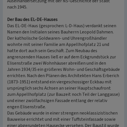
Auseinandersetzung mit der NS-Geschichte der Stadt
nach 1945.
Der Bau des EL-DE-Hauses
Das EL-DE-Haus (gesprochen: L-D-Haus) verdankt seinen
Namen den Initialen seines Bauherrn Leopold Dahmen.
Der katholische Goldwaren- und Uhrengroßhändler
wohnte mit seiner Familie am Appellhofplatz 21 und
hatte dort auch sein Geschäft. Zum Neubau des
angrenzenden Hauses ließ er auf dem Eckgrundstück zur
Elisenstraße zwei Wohnhäuser abreißen und in den
Jahren 1934/35 ein größeres Wohn- und Geschäftsgebäude
errichten. Nach den Plänen des Architekten Hans Erberich
(1873-1951) entstand ein viergeschossiger Eckbau mit
ursprünglich sechs Achsen an seiner Hauptschaufront
zum Appellhofplatz (zur Bauzeit noch Teil der Langgasse)
und einer zwölfachsigen Fassade entlang der relativ
engen Elisenstraße.
Das Gebäude wurde in einer strengen neoklassizistischen
Bauweise errichtet und mit einer Tuffsteinfassade sowie
einer abgerundeten Hausecke versehen. Der Baustil wurde