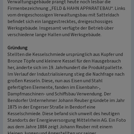
Verwaltungsgebäude prangt heute noch lesbar die
Firmenbezeichnung „FELD & HAHN APPARATEBAU“. Links
vom dreigeschossigen Verwaltungsbau mit Satteldach
befindet sich ein langgestrecktes, dreigeschossiges
Werksgebäude. Insgesamt verfügte der Betrieb über
verschiedene lange Hallen und Werksgebäude.
Gründung
Stellten die Kesselschmiede ursprünglich aus Kupfer und
Bronze Töpfe und kleinere Kessel für den Hausgebrauch
her, änderte sich im 19. Jahrhundert die Produktpallette.
Im Verlauf der Industrialisierung stieg die Nachfrage nach
großen Kesseln. Diese, nun aus Eisen und Stahl
gefertigten Elemente, fanden im Eisenbahn-,
Dampfmaschinen- und Schiffsbau Verwendung. Der
Bendorfer Unternehmer Johann Reuber gründete im Jahr
1875 in der Engerser Straße in Bendorf eine
Kesselschmiede. Diese befand sich unweit des heutigen
Standorts der Energieversorgung Mittelrhein AG. Ein Foto
aus dem Jahre 1884 zeigt Johann Reuber mit einem
kleinen Jungen und Angestellten vor seiner