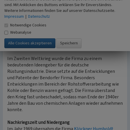
Firma Feld & Vorstmann in finanzielle Schwierigkeiten.
sind. Mit Anklicken des Buttons erklären Sie Ihr Einverständnis.
Durch einen neuen Geldgeber, den Ingenieur Josef Hahn,
Weitere Informationen finden Sie auf unserer Datenschutzseite.
konnte jedoch ein Konkurs abgewendet werden. Mit dem
Impressum
|
Datenschutz
neuen Teilhaber änderte sich erneut der Name des
Notwendige Cookies
Betriebs in „Feld & Hahn GmbH - Fabrik für Apparate- und
Webanalyse
Dampfkesselbau“. Im weiteren Verlauf konnte die Firma
weiterhin bestehen und sogar expandieren.
nach oben
Im Zweiten Weltkrieg wurde die Firma zu einem
bedeutenden Ideengeber für die deutsche
Rüstungsindustrie. Diese setzte auf die Entwicklungen
und Patente der Bendorfer Firma. Besonders
Entwicklungen im Bereich der Rohstoffverarbeitung wie
Kohle oder Benzin waren gefragt. Die Firma überstand
den Krieg fast unbeschadet, sodass man Ende der 1940er
Jahre den Bau von chemischen Anlagen wieder aufnehmen
konnte.
Nachkriegszeit und Niedergang
Im Jahr 1969 übernahm die Firma
Klöckner Humboldt