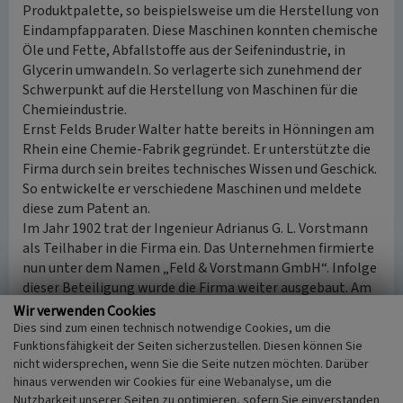
Produktpalette, so beispielsweise um die Herstellung von
Eindampfapparaten. Diese Maschinen konnten chemische
Öle und Fette, Abfallstoffe aus der Seifenindustrie, in
Glycerin umwandeln. So verlagerte sich zunehmend der
Schwerpunkt auf die Herstellung von Maschinen für die
Chemieindustrie.
Ernst Felds Bruder Walter hatte bereits in Hönningen am
Rhein eine Chemie-Fabrik gegründet. Er unterstützte die
Firma durch sein breites technisches Wissen und Geschick.
So entwickelte er verschiedene Maschinen und meldete
diese zum Patent an.
Im Jahr 1902 trat der Ingenieur Adrianus G. L. Vorstmann
als Teilhaber in die Firma ein. Das Unternehmen firmierte
nun unter dem Namen „Feld & Vorstmann GmbH“. Infolge
dieser Beteiligung wurde die Firma weiter ausgebaut. Am
5. November 1927 starb Adrianus Vorstmann und dessen
Wir verwenden Cookies
Sohn Fritz trat in die Geschäftsführung mit ein.
Dies sind zum einen technisch notwendige Cookies, um die
Funktionsfähigkeit der Seiten sicherzustellen. Diesen können Sie
nicht widersprechen, wenn Sie die Seite nutzen möchten. Darüber
Wirtschaftskrise und Zweiter Weltkrieg
hinaus verwenden wir Cookies für eine Webanalyse, um die
Die Weltwirtschaftskrise des Jahres 1929 brachte auch die
Nutzbarkeit unserer Seiten zu optimieren, sofern Sie einverstanden