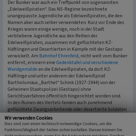
Der Bunker war auch ein Treffpunkt von sogenannten
„Edelweißpiraten“. Das NS-Regime bezeichnete
unangepasste Jugendliche als Edelweißpiraten, die den
Namen aber auch selber verwendeten. Kurz vor Ende des
Krieges waren einige wenige, noch in der Stadt
verbliebene Jugendliche aus den Reihen der
Edelweißpiraten, zusammen mit geflüchteten KZ-
Häftlingen und Desertierten in Kämpfe mit der Gestapo
verwickelt. Am
Bahnhof Ehrenfeld
, nicht weit vom Bunker
entfernt, erinnern eine
Gedenktafel und verschiedene
Wandgemälde
an die Edelweißpiraten, da dort KZ-
Häftlinge und unter anderem der Edelweißpirat
Bartholomäus „Barthel“ Schink (1927-1944) von der
Geheimen Staatspolizei (Gestapo) ohne
Gerichtsverfahren öffentlich hingerichtet worden sind.
In den Ruinen des Viertels fanden auch zunehmend
geflüchtete Zwangsarbeitende oder desertierte Soldaten
Unterschlupf. Der Unmut der Bevölkerung äußerte sich in
Wir verwenden Cookies
wachsendem Widerstand.
Dies sind zum einen technisch notwendige Cookies, um die
Funktionsfähigkeit der Seiten sicherzustellen. Diesen können Sie