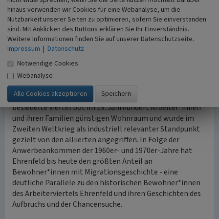
Der Bunker in seiner Bedeutung selbst sowie als Symbol
nicht widersprechen, wenn Sie die Seite nutzen möchten. Darüber
hinaus verwenden wir Cookies für eine Webanalyse, um die
für Geschichte seiner Umgebung spielt eine große Rolle
Nutzbarkeit unserer Seiten zu optimieren, sofern Sie einverstanden
im kollektive Gedächtnis des Stadtteils:
sind. Mit Anklicken des Buttons erklären Sie Ihr Einverständnis.
„So versammelt sich seit vielen Jahren am 10. November, in
Weitere Informationen finden Sie auf unserer Datenschutzseite.
Erinnerung an die Reichsprogromnacht und die
Impressum
|
Datenschutz
Ermordung der Edelweißpiraten eine große Gruppe von
Notwendige Cookies
Menschen am Bunker und bricht nach verschiedenen
Wortbeiträgen zu einem Schweigemarsch auf.“
Webanalyse
(www.bunkerk101.de, Konzeptpapier)
Das im Zuge der Industrialisierung schnell und dicht
besiedelte Viertel bot im 19. Jahrhundert Arbeiter*innen
und ihren Familien günstigen Wohnraum und wurde im
Zweiten Weltkrieg als industriell relevanter Standpunkt
gezielt von den alliierten angegriffen. In Folge der
Anwerbeankommen der 1960er- und 1970er-Jahre hat
Ehrenfeld bis heute den größten Anteil an
Bewohner*innen mit Migrationsgeschichte - eine
deutliche Parallele zu den historischen Bewohner*innen
des Arbeiterviertels Ehrenfeld und ihren Geschichten des
Aufbruchs und der Chancensuche.