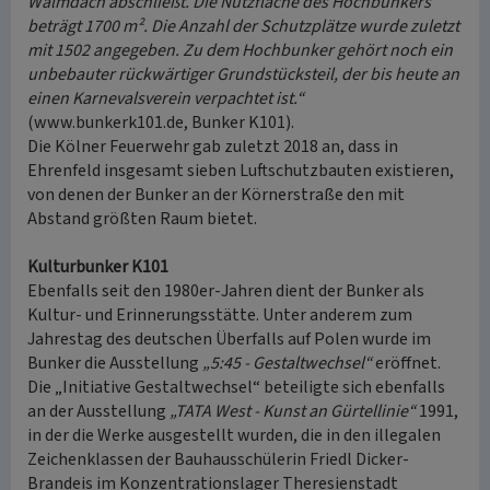
Walmdach abschließt. Die Nutzfläche des Hochbunkers
beträgt 1700 m². Die Anzahl der Schutzplätze wurde zuletzt
mit 1502 angegeben. Zu dem Hochbunker gehört noch ein
unbebauter rückwärtiger Grundstücksteil, der bis heute an
einen Karnevalsverein verpachtet ist.“
(www.bunkerk101.de, Bunker K101).
Die Kölner Feuerwehr gab zuletzt 2018 an, dass in
Ehrenfeld insgesamt sieben Luftschutzbauten existieren,
von denen der Bunker an der Körnerstraße den mit
Abstand größten Raum bietet.
Kulturbunker K101
Ebenfalls seit den 1980er-Jahren dient der Bunker als
Kultur- und Erinnerungsstätte. Unter anderem zum
Jahrestag des deutschen Überfalls auf Polen wurde im
Bunker die Ausstellung
„5:45 - Gestaltwechsel“
eröffnet.
Die „Initiative Gestaltwechsel“ beteiligte sich ebenfalls
an der Ausstellung
„TATA West - Kunst an Gürtellinie“
1991,
in der die Werke ausgestellt wurden, die in den illegalen
Zeichenklassen der Bauhausschülerin Friedl Dicker-
Brandeis im Konzentrationslager Theresienstadt