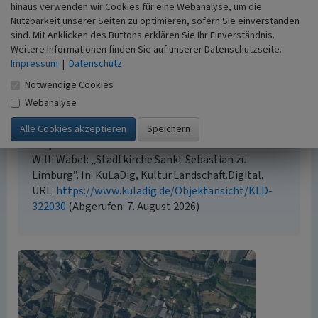
hinaus verwenden wir Cookies für eine Webanalyse, um die
Nutzbarkeit unserer Seiten zu optimieren, sofern Sie einverstanden
sind. Mit Anklicken des Buttons erklären Sie Ihr Einverständnis.
Empfohlene Zitierweise
Weitere Informationen finden Sie auf unserer Datenschutzseite.
Impressum
|
Datenschutz
Urheberrechtlicher Hinweis
Der hier präsentierte Inhalt ist urheberrechtlich
Notwendige Cookies
geschützt. Die angezeigten Medien unterliegen
Webanalyse
möglicherweise zusätzlichen urheberrechtlichen
Bedingungen, die an diesen ausgewiesen sind.
Empfohlene Zitierweise
Willi Wabel: „Stadtkirche Sankt Sebastian zu
Limburg”. In: KuLaDig, Kultur.Landschaft.Digital.
URL:
https://www.kuladig.de/Objektansicht/KLD-
322030
(Abgerufen: 7. August 2026)