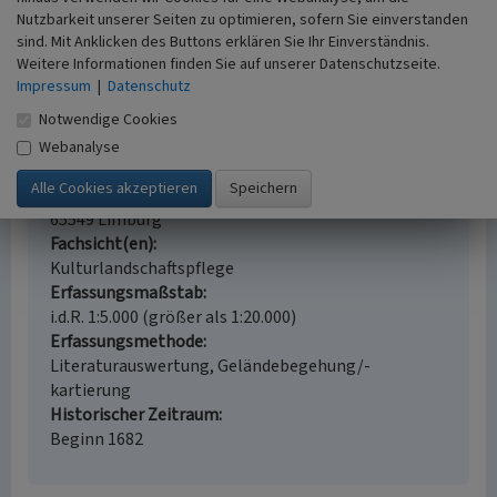
Epitaph für den Amtmann Johann Peter von
Walderdorff († 1635) und seine Frau Maria
Nutzbarkeit unserer Seiten zu optimieren, sofern Sie einverstanden
Magdalena († 1678) in der katholischen
sind. Mit Anklicken des Buttons erklären Sie Ihr Einverständnis.
Stadtkirche zu Limburg
Weitere Informationen finden Sie auf unserer Datenschutzseite.
Impressum
|
Datenschutz
Schlagwörter
Notwendige Cookies
Epitaph (Denkmal)
Lahnmarmor
Straße / Hausnummer
Webanalyse
Bischofsplatz
Ort
65549 Limburg
Fachsicht(en)
Kulturlandschaftspflege
Erfassungsmaßstab
i.d.R. 1:5.000 (größer als 1:20.000)
Erfassungsmethode
Literaturauswertung, Geländebegehung/-
kartierung
Historischer Zeitraum
Beginn 1682