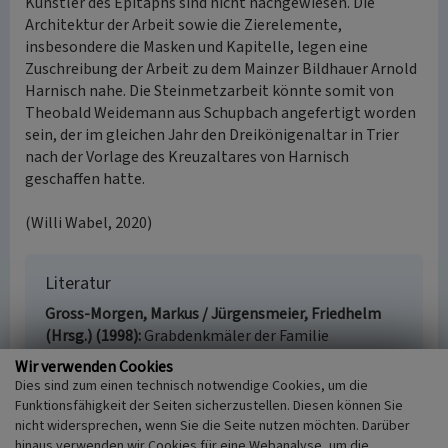
Künstler des Epitaphs sind nicht nachgewiesen. Die
Architektur der Arbeit sowie die Zierelemente,
insbesondere die Masken und Kapitelle, legen eine
Zuschreibung der Arbeit zu dem Mainzer Bildhauer Arnold
Harnisch nahe. Die Steinmetzarbeit könnte somit von
Theobald Weidemann aus Schupbach angefertigt worden
sein, der im gleichen Jahr den Dreikönigenaltar in Trier
nach der Vorlage des Kreuzaltares von Harnisch
geschaffen hatte.
(Willi Wabel, 2020)
Literatur
Gross-Morgen, Markus / Jürgensmeier, Friedhelm
(Hrsg.) (1998)
Grabdenkmäler der Familie
Walderdorff. In: Die von Walderdorff, S. 101-124. Köln.
Wir verwenden Cookies
Dies sind zum einen technisch notwendige Cookies, um die
Funktionsfähigkeit der Seiten sicherzustellen. Diesen können Sie
nicht widersprechen, wenn Sie die Seite nutzen möchten. Darüber
hinaus verwenden wir Cookies für eine Webanalyse, um die