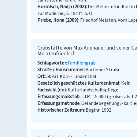
Jahre Kölner Grün, Köln.
Hormisch, Nadja (2003)
Der Melatenfriedhof in 
zur Moderne., S. 194 ff.. o. O.
Priebe, Ilona (2009)
Friedhof Melaten. Vom Lepr
Grabstätte von Max Adenauer und seiner Gat
Melatenfriedhof
Schlagwörter
Familiengrab
Straße / Hausnummer
Aachener Straße
Ort
50931 Köln - Lindenthal
Gesetzlich geschütztes Kulturdenkmal
Kein
Fachsicht(en)
Kulturlandschaftspflege
Erfassungsmaßstab
i.d.R. 1:5.000 (größer als 1:
Erfassungsmethode
Geländebegehung/-kartier
Historischer Zeitraum
Beginn 1992