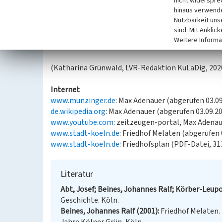
nicht widerspre
Kreuz zu sehen. Auf der rechten Seite des Steins fi
hinaus verwende
Ehepaares Adenauer und links die Lebensdaten and
Nutzbarkeit uns
vorgestellt, ist ein schlichtes Beet mit Blumenge
sind. Mit Anklic
mannshohe Hecke gepflanzt, links befindet sich 
Weitere Informa
einen verträumten Eindruck verleiht.
(Katharina Grünwald, LVR-Redaktion KuLaDig, 202
Internet
www.munzinger.de
: Max Adenauer (abgerufen 03.0
de.wikipedia.org
: Max Adenauer (abgerufen 03.09.2
www.youtube.com
: zeitzeugen-portal, Max Adenau
www.stadt-koeln.de
: Friedhof Melaten (abgerufen 
www.stadt-koeln.de
: Friedhofsplan (PDF-Datei, 31
Literatur
Abt, Josef; Beines, Johannes Ralf; Körber-Leupol
Geschichte. Köln.
Beines, Johannes Ralf (2001)
Friedhof Melaten.