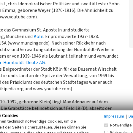
ist, christdemokratischer Politiker und zweitältester Sohn
n Emma, geborene Weyer (1870-1916). Die Ähnlichkeit zu
 www.youtube.com).
e das Gymnasium St. Aposteln und studierte
urg, München und
Köln
. Er promovierte 1937-1938.
n USA (www.munzinger.de). Nach seiner Rückkehr nach
Rechts- und Verwaltungsabteilung der Humboldt-Werke in
dem er von 1939-1946 als Leutnant teilnahm und verwundet
r-Humboldt-Deutz AG
.
ls Beigeordneter der Stadt Köln für das Dezernat Wirschaft
tor und stand an der Spitze der Verwaltung, von 1969 bis
ed des Präsidiums des deutschen Städtetages war er auch
wikipedia.org und www.youtube.com).
919–1992, geborene Klein) liegt Max Adenauer auf dem
ie Grabstätte befindet sich auf Feld 19 (D), abseits der
eln.de). Bei dem Grab handelt es sich um das Familiengrab
n Cookies
Impressum
|
Da
inen technisch notwendige Cookies, um die
Notwendige 
it der Seiten sicherzustellen. Diesen können Sie
chwarzen Grabstein. Auf diesem ist mittig ein filigranes
Webanalyse