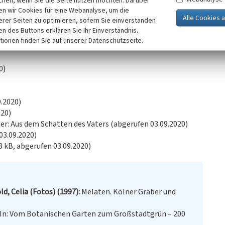
chen, wenn Sie die Seite nutzen möchten. Darüber
nden sich in goldenen Lettern die Grabinschriften des
n wir Cookies für eine Webanalyse, um die
erer Familienangehöriger der Kleins. Dem Grabstein
erer Seiten zu optimieren, sofern Sie einverstanden
steck und Grabkerzen. Im Hintergrund wurde eine
ken des Buttons erklären Sie Ihr Einverständnis.
ein Bäumchen, welches durch seinen Überhang dem Grab
tionen finden Sie auf unserer Datenschutzseite.
0)
9.2020)
020)
er: Aus dem Schatten des Vaters (abgerufen 03.09.2020)
03.09.2020)
3 kB, abgerufen 03.09.2020)
d, Celia (Fotos) (1997)
Melaten. Kölner Gräber und
 In: Vom Botanischen Garten zum Großstadtgrün – 200