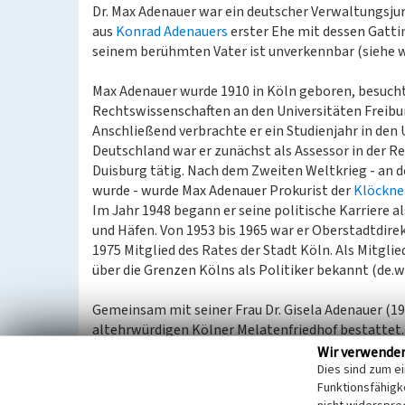
Dr. Max Adenauer war ein deutscher Verwaltungsjur
aus
Konrad Adenauers
erster Ehe mit dessen Gatti
seinem berühmten Vater ist unverkennbar (siehe
Max Adenauer wurde 1910 in Köln geboren, besucht
Rechtswissenschaften an den Universitäten Freib
Anschließend verbrachte er ein Studienjahr in de
Deutschland war er zunächst als Assessor in der 
Duisburg tätig. Nach dem Zweiten Weltkrieg - an 
wurde - wurde Max Adenauer Prokurist der
Klöckne
Im Jahr 1948 begann er seine politische Karriere a
und Häfen. Von 1953 bis 1965 war er Oberstadtdirek
1975 Mitglied des Rates der Stadt Köln. Als Mitgli
über die Grenzen Kölns als Politiker bekannt (de.
Gemeinsam mit seiner Frau Dr. Gisela Adenauer (1
altehrwürdigen Kölner Melatenfriedhof bestattet. D
Hauptwege (vgl. Friedhofsplan unter www.stadt-ko
Wir verwende
der Kleins.
Dies sind zum e
Funktionsfähigke
Es besteht aus einem schlichten, glattpolierten, s