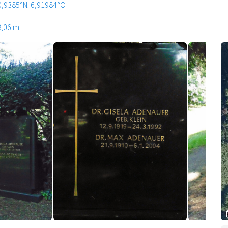
0,9385°N: 6,91984°O
8,06 m