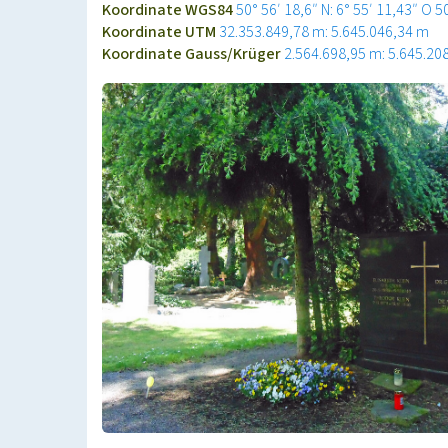
Koordinate WGS84
50° 56′ 18,6″ N: 6° 55′ 11,43″ O
5
Koordinate UTM
32.353.849,78 m: 5.645.046,34 m
Koordinate Gauss/Krüger
2.564.698,95 m: 5.645.20