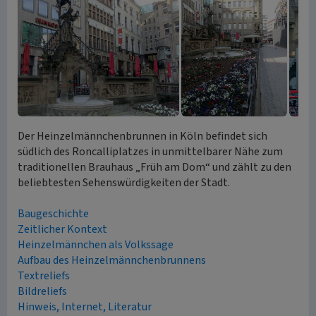
Der Heinzelmännchenbrunnen in Köln befindet sich
südlich des Roncalliplatzes in unmittelbarer Nähe zum
traditionellen Brauhaus „Früh am Dom“ und zählt zu den
beliebtesten Sehenswürdigkeiten der Stadt.
Baugeschichte
Zeitlicher Kontext
Heinzelmännchen als Volkssage
Aufbau des Heinzelmännchenbrunnens
Textreliefs
Bildreliefs
Hinweis, Internet, Literatur