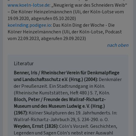
www.koeln-lotse.de
: „Neugierig war des Schneiders Weib“
– Die Kölner Heinzelmännchen (Uli, der Köln-Lotse vom
19.09.2020, abgerufen 05.10.2020)
koelnding.podigee.io
: Das Köln Ding der Woche - Die
Kölner Heinzelmännchen (Uli, der Köln-Lotse, Podcast
vom 22.09.2023, abgerufen 29.09.2023)
nach oben
Literatur
Benner, Iris / Rheinischer Verein für Denkmalpflege
und Landschaftsschutz e.V. (Hrsg.) (2004)
Denkmäler
der Preußenzeit. Ein Stadtrundgang in Köln.
(Rheinische Kunststätten, Heft 480.) S. 7, Köln.
Bloch, Peter / Freunde des Wallraf-Richartz-
Museum und des Museum Ludwig e. V. (Hrsg.)
(1967)
Kölner Skulpturen des 19. Jahrhunderts. In:
Wallraf-Richartz-Jahrbuch 29, S. 234-290. o. O.
Weyden, Ernst (1826)
Cöln's Vorzeit. Geschichten,
Legenden und Sagen Cöln's nebst einer Auswahl