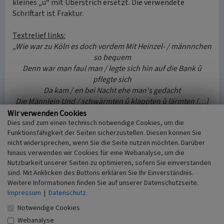
kleines „u“ mit Überstrich ersetzt. Die verwendete
Schriftart ist Fraktur.
Textrelief links:
„Wie war zu Köln es doch vordem Mit Heinzel- / männnchen
so bequem
Denn war man faul man / legte sich hin auf die Bank û
pflegte sich
Da kam / en bei Nacht ehe man‘s gedacht
Die Männlein Und / schwärmten û klappten û lärmten […]
û eh ein Faulpelz / noch erwacht war all sein Tagewerk
Wir verwenden Cookies
Dies sind zum einen technisch notwendige Cookies, um die
bereits gemacht“
Funktionsfähigkeit der Seiten sicherzustellen. Diesen können Sie
nicht widersprechen, wenn Sie die Seite nutzen möchten. Darüber
Textrelief rechts:
hinaus verwenden wir Cookies für eine Webanalyse, um die
„Oh weh nun sind sie alle fort û keines ist mehr hier /
Nutzbarkeit unserer Seiten zu optimieren, sofern Sie einverstanden
am Ort man kann nicht mehr wie sonsten ruhn
sind. Mit Anklicken des Buttons erklären Sie Ihr Einverständnis.
man muß nun alles selber thun ein jeder muß fein /
Weitere Informationen finden Sie auf unserer Datenschutzseite.
selbst fleißig sein u kratzen û schaben û rennen / u traben
Impressum
|
Datenschutz
[…]
Notwendige Cookies
Ach daß es noch wie damals wär / doch kommt die schöne
Webanalyse
Zeit nicht wieder her“