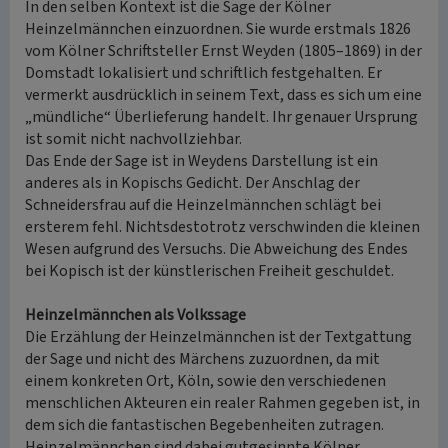
In den selben Kontext ist die Sage der Kölner
Heinzelmännchen einzuordnen. Sie wurde erstmals 1826
vom Kölner Schriftsteller Ernst Weyden (1805–1869) in der
Domstadt lokalisiert und schriftlich festgehalten. Er
vermerkt ausdrücklich in seinem Text, dass es sich um eine
„mündliche“ Überlieferung handelt. Ihr genauer Ursprung
ist somit nicht nachvollziehbar.
Das Ende der Sage ist in Weydens Darstellung ist ein
anderes als in Kopischs Gedicht. Der Anschlag der
Schneidersfrau auf die Heinzelmännchen schlägt bei
ersterem fehl. Nichtsdestotrotz verschwinden die kleinen
Wesen aufgrund des Versuchs. Die Abweichung des Endes
bei Kopisch ist der künstlerischen Freiheit geschuldet.
Heinzelmännchen als Volkssage
Die Erzählung der Heinzelmännchen ist der Textgattung
der Sage und nicht des Märchens zuzuordnen, da mit
einem konkreten Ort, Köln, sowie den verschiedenen
menschlichen Akteuren ein realer Rahmen gegeben ist, in
dem sich die fantastischen Begebenheiten zutragen.
Heinzelmännchen sind dabei gutgesinnte Kölner