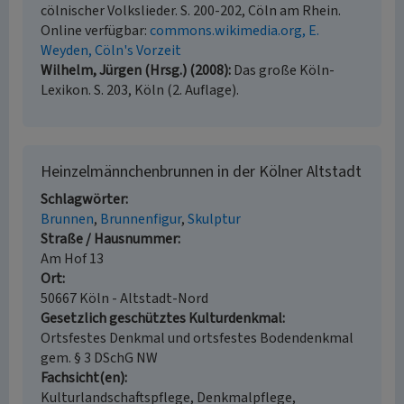
cölnischer Volkslieder. S. 200-202, Cöln am Rhein.
Online verfügbar:
commons.wikimedia.org, E.
Weyden, Cöln's Vorzeit
Wilhelm, Jürgen (Hrsg.) (2008)
Das große Köln-
Lexikon. S. 203, Köln (2. Auflage).
Heinzelmännchenbrunnen in der Kölner Altstadt
Schlagwörter
Brunnen
Brunnenfigur
Skulptur
Straße / Hausnummer
Am Hof 13
Ort
50667 Köln - Altstadt-Nord
Gesetzlich geschütztes Kulturdenkmal
Ortsfestes Denkmal und ortsfestes Bodendenkmal
gem. § 3 DSchG NW
Fachsicht(en)
Kulturlandschaftspflege, Denkmalpflege,