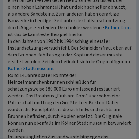
einen an dem verwendeten Heilbronner Sandstein, der
einen hohen Lehmanteil hat und sich schneller abnutzt,
als andere Sandsteine. Zum anderen haben derartige
Bauwerke in heutiger Zeit unter der Luftverschmutzung
durch Abgase zu leiden. Der dunkler werdende
Kölner Dom
ist das bekannteste Beispiel hierfür.
In den Jahren von 1992 bis 1994 schlug ein erster
Instandsetzungsversuch fehl. Der Schneidersfrau, oben auf
dem Brunnen, fehlte sogar der Kopf und dieser musste
ersetzt werden. Seitdem befindet sich die Originalfigur im
Kölner Stadtmuseum
.
Rund 14 Jahre später konnte der
Heinzelmännchenbrunnen schließlich für
schätzungsweise 180.000 Euro umfassend restauriert
werden. Das Brauhaus „Früh am Dom“ übernahm eine
Patenschaft und trug den Großteil der Kosten. Dabei
wurden die Reliefplatten, die sich links und rechts am
Brunnen befinden, durch Kopien ersetzt. Die Originale
können nun ebenfalls im Kölner Stadtmuseum bewundert
werden.
Im ursprünglichen Zustand wurde hingegen das