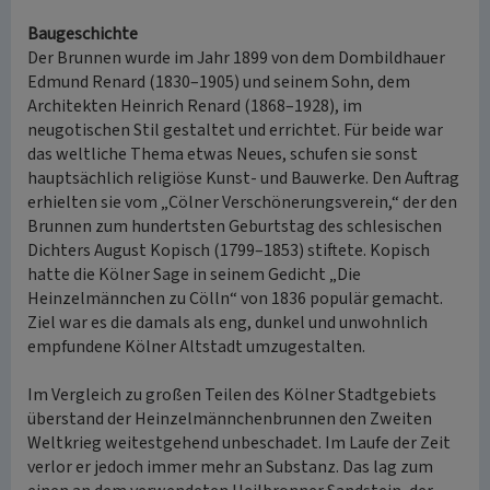
Baugeschichte
Der Brunnen wurde im Jahr 1899 von dem Dombildhauer
Edmund Renard (1830–1905) und seinem Sohn, dem
Architekten Heinrich Renard (1868–1928), im
neugotischen Stil gestaltet und errichtet. Für beide war
das weltliche Thema etwas Neues, schufen sie sonst
hauptsächlich religiöse Kunst- und Bauwerke. Den Auftrag
erhielten sie vom „Cölner Verschönerungsverein,“ der den
Brunnen zum hundertsten Geburtstag des schlesischen
Dichters August Kopisch (1799–1853) stiftete. Kopisch
hatte die Kölner Sage in seinem Gedicht „Die
Heinzelmännchen zu Cölln“ von 1836 populär gemacht.
Ziel war es die damals als eng, dunkel und unwohnlich
empfundene Kölner Altstadt umzugestalten.
Im Vergleich zu großen Teilen des Kölner Stadtgebiets
überstand der Heinzelmännchenbrunnen den Zweiten
Weltkrieg weitestgehend unbeschadet. Im Laufe der Zeit
verlor er jedoch immer mehr an Substanz. Das lag zum