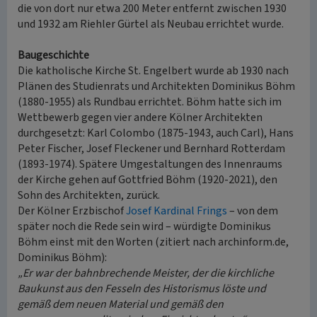
die von dort nur etwa 200 Meter entfernt zwischen 1930
und 1932 am Riehler Gürtel als Neubau errichtet wurde.
Baugeschichte
Die katholische Kirche St. Engelbert wurde ab 1930 nach
Plänen des Studienrats und Architekten Dominikus Böhm
(1880-1955) als Rundbau errichtet. Böhm hatte sich im
Wettbewerb gegen vier andere Kölner Architekten
durchgesetzt: Karl Colombo (1875-1943, auch Carl), Hans
Peter Fischer, Josef Fleckener und Bernhard Rotterdam
(1893-1974). Spätere Umgestaltungen des Innenraums
der Kirche gehen auf Gottfried Böhm (1920-2021), den
Sohn des Architekten, zurück.
Der Kölner Erzbischof
Josef Kardinal Frings
– von dem
später noch die Rede sein wird – würdigte Dominikus
Böhm einst mit den Worten (zitiert nach archinform.de,
Dominikus Böhm):
„Er war der bahnbrechende Meister, der die kirchliche
Baukunst aus den Fesseln des Historismus löste und
gemäß dem neuen Material und gemäß den