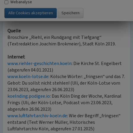
Webanalyse
(Joachim Brokmeier, Bergisch Gladbach, 2020/2021 /
Franz-Josef Knöchel, Digitales Kulturerbe LVR, 2020/23)
Quelle
Broschüre „Riehl, ein Rundgang mit Tiefgang“
(Textredaktion Joachim Brokmeier), Stadt Köln 2019.
Internet
www.riehler-geschichten.koeln
: Die Kirche St. Engelbert
(abgerufen 04.01.2021)
www.koeln-lotse.de
: Kölsche Wörter: „fringsen“ und das 7.
Gebot: Du sollst nicht stehlen! (Uli, der Köln-Lotse vom
23.06.2023, abgerufen 26.06.2023)
koelnding.podigee.io
: Das Köln Ding der Woche, Kardinal
Frings (Uli, der Köln-Lotse, Podcast vom 23.06.2023,
abgerufen 26.06.2023)
www.luftfahrtarchiv-koeln.de
: Wie der Begriff „fringsen“
entstand (Text Werner Müller, Historisches
Luftfahrtarchiv Köln, abgerufen 27.01.2025)