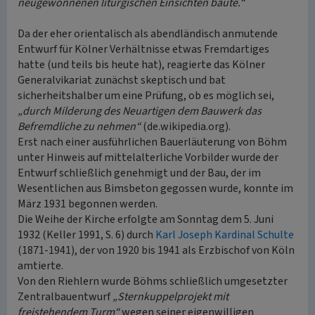
neugewonnenen liturgischen Einsichten baute.“
Da der eher orientalisch als abendländisch anmutende
Entwurf für Kölner Verhältnisse etwas Fremdartiges
hatte (und teils bis heute hat), reagierte das Kölner
Generalvikariat zunächst skeptisch und bat
sicherheitshalber um eine Prüfung, ob es möglich sei,
„durch Milderung des Neuartigen dem Bauwerk das
Befremdliche zu nehmen“
(de.wikipedia.org).
Erst nach einer ausführlichen Bauerläuterung von Böhm
unter Hinweis auf mittelalterliche Vorbilder wurde der
Entwurf schließlich genehmigt und der Bau, der im
Wesentlichen aus Bimsbeton gegossen wurde, konnte im
März 1931 begonnen werden.
Die Weihe der Kirche erfolgte am Sonntag dem 5. Juni
1932 (Keller 1991, S. 6) durch
Karl Joseph Kardinal Schulte
(1871-1941), der von 1920 bis 1941 als Erzbischof von Köln
amtierte.
Von den Riehlern wurde Böhms schließlich umgesetzter
Zentralbauentwurf
„Sternkuppelprojekt mit
freistehendem Turm“
wegen seiner eigenwilligen