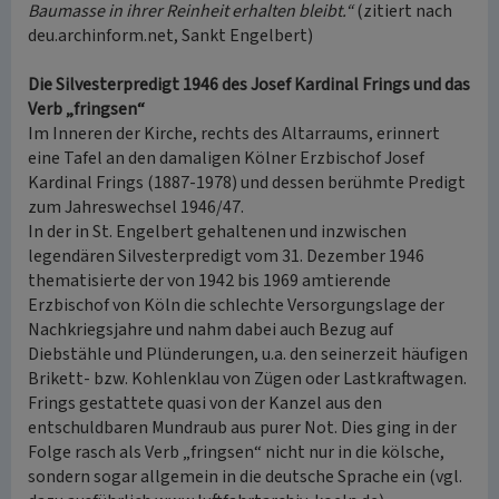
Baumasse in ihrer Reinheit erhalten bleibt.“
(zitiert nach
deu.archinform.net, Sankt Engelbert)
Die Silvesterpredigt 1946 des Josef Kardinal Frings und das
Verb „fringsen“
Im Inneren der Kirche, rechts des Altarraums, erinnert
eine Tafel an den damaligen Kölner Erzbischof Josef
Kardinal Frings (1887-1978) und dessen berühmte Predigt
zum Jahreswechsel 1946/47.
In der in St. Engelbert gehaltenen und inzwischen
legendären Silvesterpredigt vom 31. Dezember 1946
thematisierte der von 1942 bis 1969 amtierende
Erzbischof von Köln die schlechte Versorgungslage der
Nachkriegsjahre und nahm dabei auch Bezug auf
Diebstähle und Plünderungen, u.a. den seinerzeit häufigen
Brikett- bzw. Kohlenklau von Zügen oder Lastkraftwagen.
Frings gestattete quasi von der Kanzel aus den
entschuldbaren Mundraub aus purer Not. Dies ging in der
Folge rasch als Verb „fringsen“ nicht nur in die kölsche,
sondern sogar allgemein in die deutsche Sprache ein (vgl.