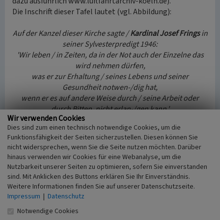
dazu ausführlich www.luftfahrtarchiv-koeln.de).
Die Inschrift dieser Tafel lautet (vgl. Abbildung):
Auf der Kanzel dieser Kirche sagte /
Kardinal Josef Frings
in
seiner Sylvesterpredigt 1946:
'Wir leben / in Zeiten, da in der Not auch der Einzelne das
wird nehmen dürfen,
was er zur Erhaltung / seines Lebens und seiner
Gesundheit notwen-/dig hat,
wenn er es auf andere Weise durch / seine Arbeit oder
durch Bitten, nicht erlan-/gen kann.'
Wir verwenden Cookies
Daraufhin prägte der Kölner / Volksmund das Wort /
Dies sind zum einen technisch notwendige Cookies, um die
Fringsen
.
Funktionsfähigkeit der Seiten sicherzustellen. Diesen können Sie
nicht widersprechen, wenn Sie die Seite nutzen möchten. Darüber
Baudenkmal / Hinweis
hinaus verwenden wir Cookies für eine Webanalyse, um die
Mit Eintragung vom 10. Januar 1983 wurde die „Kirche
Nutzbarkeit unserer Seiten zu optimieren, sofern Sie einverstanden
Sankt Engelbert, Riehler Gürtel 12, Riehl“ unter der
sind. Mit Anklicken des Buttons erklären Sie Ihr Einverständnis.
laufenden Nr. 1256 als Baudenkmal geschützt.
Weitere Informationen finden Sie auf unserer Datenschutzseite.
Sie ist wertgebendes Merkmal des historischen
Impressum
|
Datenschutz
Kulturlandschaftsbereiches
Riehl, Zoo, Flora
Notwendige Cookies
(Regionalplan Köln 340).