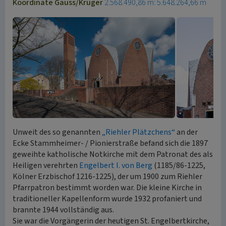
Koordinate Gauss/Krüger
2.568.490,86 m: 5.648.264,66 m
Unweit des so genannten
„Riehler Plätzchens“
an der
Ecke Stammheimer- / Pionierstraße befand sich die 1897
geweihte katholische Notkirche mit dem Patronat des als
Heiligen verehrten
Engelbert I. von Berg
(1185/86-1225,
Kölner Erzbischof 1216-1225), der um 1900 zum Riehler
Pfarrpatron bestimmt worden war. Die kleine Kirche in
traditioneller Kapellenform wurde 1932 profaniert und
brannte 1944 vollständig aus.
Sie war die Vorgängerin der heutigen St. Engelbertkirche,