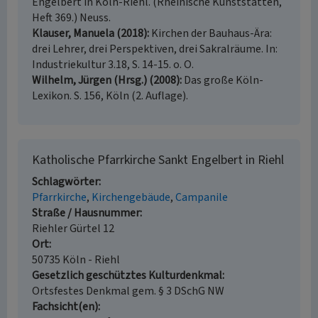
Engelbert in Köln-Riehl. (Rheinische Kunststätten,
Heft 369.) Neuss.
Klauser, Manuela (2018)
Kirchen der Bauhaus-Ära:
drei Lehrer, drei Perspektiven, drei Sakralräume. In:
Industriekultur 3.18, S. 14-15. o. O.
Wilhelm, Jürgen (Hrsg.) (2008)
Das große Köln-
Lexikon. S. 156, Köln (2. Auflage).
Katholische Pfarrkirche Sankt Engelbert in Riehl
Schlagwörter
Pfarrkirche
Kirchengebäude
Campanile
Straße / Hausnummer
Riehler Gürtel 12
Ort
50735 Köln - Riehl
Gesetzlich geschütztes Kulturdenkmal
Ortsfestes Denkmal gem. § 3 DSchG NW
Fachsicht(en)