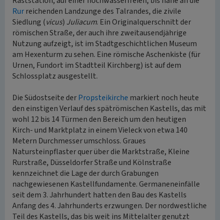
Raststation, auf einer hochwasserfreien, bis nahe an die
Rur
reichenden Landzunge des Talrandes, die zivile
Siedlung (
vicus
)
Juliacum
. Ein Originalquerschnitt der
römischen Straße, der auch ihre zweitausendjährige
Nutzung aufzeigt, ist im Stadtgeschichtlichen Museum
am Hexenturm zu sehen. Eine römische Aschenkiste (für
Urnen, Fundort im Stadtteil Kirchberg) ist auf dem
Schlossplatz ausgestellt.
Die Südostseite der
Propsteikirche
markiert noch heute
den einstigen Verlauf des spätrömischen Kastells, das mit
wohl 12 bis 14 Türmen den Bereich um den heutigen
Kirch- und Marktplatz in einem Vieleck von etwa 140
Metern Durchmesser umschloss. Graues
Natursteinpflaster quer über die Marktstraße, Kleine
Rurstraße, Düsseldorfer Straße und Kölnstraße
kennzeichnet die Lage der durch Grabungen
nachgewiesenen Kastellfundamente. Germaneneinfälle
seit dem 3. Jahrhundert hatten den Bau des Kastells
Anfang des 4. Jahrhunderts erzwungen. Der nordwestliche
Teil des Kastells, das bis weit ins Mittelalter genutzt