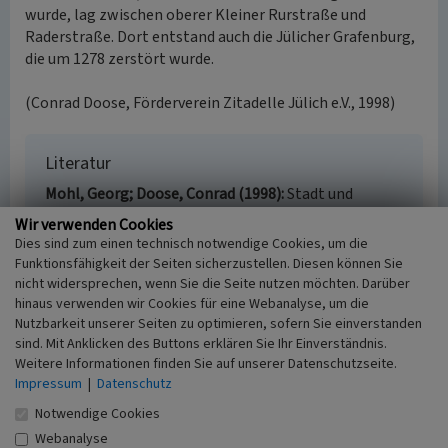
wurde, lag zwischen oberer Kleiner Rurstraße und
Raderstraße. Dort entstand auch die Jülicher Grafenburg,
die um 1278 zerstört wurde.
(Conrad Doose, Förderverein Zitadelle Jülich e.V., 1998)
Literatur
Mohl, Georg; Doose, Conrad (1998)
Stadt und
Zitadelle Jülich. Einstige Residenz und Festung. Ein
Wir verwenden Cookies
Rundgang zu den Sehndwürdigkeiten. o. O.
Dies sind zum einen technisch notwendige Cookies, um die
Funktionsfähigkeit der Seiten sicherzustellen. Diesen können Sie
nicht widersprechen, wenn Sie die Seite nutzen möchten. Darüber
hinaus verwenden wir Cookies für eine Webanalyse, um die
Nutzbarkeit unserer Seiten zu optimieren, sofern Sie einverstanden
Römische Fernstraße und Kastell in Jülich
sind. Mit Anklicken des Buttons erklären Sie Ihr Einverständnis.
Schlagwörter
Weitere Informationen finden Sie auf unserer Datenschutzseite.
Römerstraße
Kastell (Militär)
Impressum
|
Datenschutz
Ort
Notwendige Cookies
52428 Jülich
Webanalyse
Fachsicht(en)