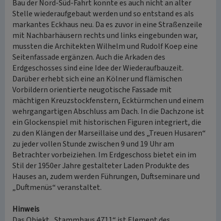
Bau der Nord-Süd-Fahrt konnte es auch nicht an alter
Stelle wiederaufgebaut werden und so entstand es als
markantes Eckhaus neu. Da es zuvor in eine Straßenzeile
mit Nachbarhäusern rechts und links eingebunden war,
mussten die Architekten Wilhelm und Rudolf Koep eine
Seitenfassade ergänzen. Auch die Arkaden des
Erdgeschosses sind eine Idee der Wiederaufbauzeit.
Darüber erhebt sich eine an Kölner und flämischen
Vorbildern orientierte neugotische Fassade mit
mächtigen Kreuzstockfenstern, Ecktürmchen und einem
wehrgangartigen Abschluss am Dach. In die Dachzone ist
ein Glockenspiel mit historischen Figuren integriert, die
zu den Klängen der Marseillaise und des „Treuen Husaren“
zu jeder vollen Stunde zwischen 9 und 19 Uhr am
Betrachter vorbeiziehen. Im Erdgeschoss bietet ein im
Stil der 1950er Jahre gestalteter Laden Produkte des
Hauses an, zudem werden Führungen, Duftseminare und
„Duftmenüs“ veranstaltet.
Hinweis
Das Objekt „Stammhaus 4711“ ist Element des