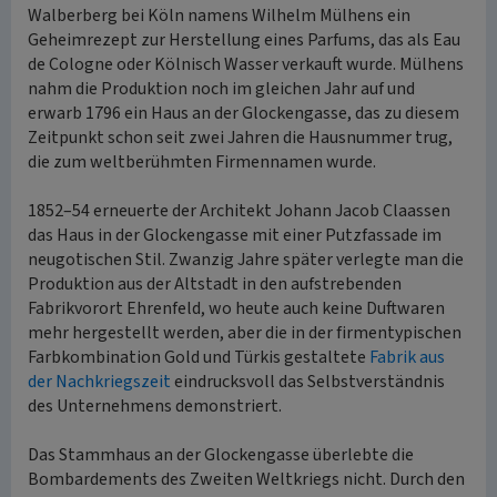
Walberberg bei Köln namens Wilhelm Mülhens ein
Geheimrezept zur Herstellung eines Parfums, das als Eau
de Cologne oder Kölnisch Wasser verkauft wurde. Mülhens
nahm die Produktion noch im gleichen Jahr auf und
erwarb 1796 ein Haus an der Glockengasse, das zu diesem
Zeitpunkt schon seit zwei Jahren die Hausnummer trug,
die zum weltberühmten Firmennamen wurde.
1852–54 erneuerte der Architekt Johann Jacob Claassen
das Haus in der Glockengasse mit einer Putzfassade im
neugotischen Stil. Zwanzig Jahre später verlegte man die
Produktion aus der Altstadt in den aufstrebenden
Fabrikvorort Ehrenfeld, wo heute auch keine Duftwaren
mehr hergestellt werden, aber die in der firmentypischen
Farbkombination Gold und Türkis gestaltete
Fabrik aus
der Nachkriegszeit
eindrucksvoll das Selbstverständnis
des Unternehmens demonstriert.
Das Stammhaus an der Glockengasse überlebte die
Bombardements des Zweiten Weltkriegs nicht. Durch den