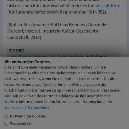
historischen Kulturlandschaftsbereiches
Innenstadt Köln
(Kulturlandschaftsbereich Regionalplan Köln 352).
(Walter Buschmann / Matthias Hennies / Alexander
Kierdorf, Institut. Industrie-Kultur-Geschichte-
Landschaft, 2018)
Internet
www.rheinische-geschichte.lvr.de
: Familie Mülhens
Wir verwenden Cookies
(abgerufen 06.01.2020)
Dies sind zum einen technisch notwendige Cookies, um die
Funktionsfähigkeit der Seiten sicherzustellen. Diesen können Sie
nicht widersprechen, wenn Sie die Seite nutzen möchten. Darüber
Literatur
hinaus verwenden wir Cookies für eine Webanalyse, um die
Buschmann, Walter; Hennies, Matthias; Kierdorf,
Nutzbarkeit unserer Seiten zu optimieren, sofern Sie einverstanden
Alexander (2018)
Via Industrialis. Entdeckungsreise
sind. Mit Anklicken des Buttons erklären Sie Ihr Einverständnis.
Kölner Industriekultur. S. 28, Essen.
Weitere Informationen finden Sie auf unserer Datenschutzseite.
Impressum
Kramp, Mario (Hrsg.) (2011)
|
Datenschutz
Made in Cologne:
Kölner Marken für die Welt. Begleitband zur
Notwendige Cookies
Ausstellung im Kölnischen Stadtmuseum vom 11.
Webanalyse
Juni bis zum 11. September 2011. S. 110 ff., Köln.