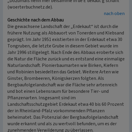
„Dozumals henn mer beisamme in de Eʳdekaut g'schafft“
(woerterbuchnetz.de).
nach oben
Geschichte nach dem Abbau
Die gewachsene Landschaft der „Erdekaut“ ist durch die
frühere Nutzung als Abbauort von Tonerden und Klebsand
geprägt. Im Jahr 1951 existierten in der Erdekaut etwa 30
Tongruben, die letzte Grube in diesem Gebiet wurde im
Jahr 1996 stillgelegt. Nach Ende des Abbaus eroberte sich
die Natur die Fläche zurück und es entstand eine einmalige
Naturlandschaft. Pionierbaumarten wie Birken, Kiefern
und Robinien besiedelten das Gebiet. Weitere Arten wie
Ginster, Brombeeren, Königskerzen folgten. Als
Bergbaufolgelandschaft war die Fläche sehr artenreich
und bot einen Lebensraum für besondere Tier- und
Pflanzenarten. Insgesamt sind im
Landschaftsschutzgebiet Erdekaut etwa 40 bis 60 Prozent
der in Rheinland-Pfalz vorkommenden Pflanzen
beheimatet. Das Potenzial der Bergbaufolgelandschaft
wurde erkannt und als zu wertvoll befunden, um es der
zunehmenden Verwilderung zu überlassen.