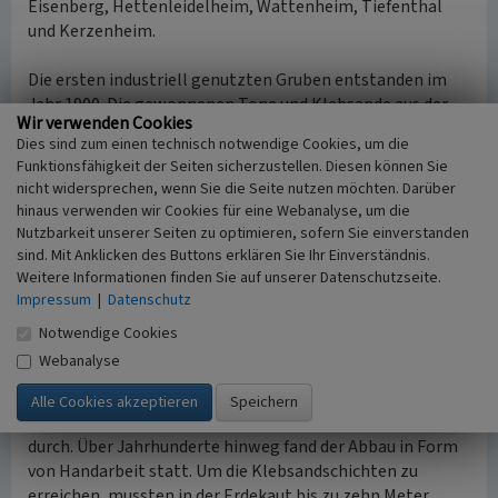
Eisenberg, Hettenleidelheim, Wattenheim, Tiefenthal
und Kerzenheim.
Die ersten industriell genutzten Gruben entstanden im
Jahr 1900. Die gewonnenen Tone und Klebsande aus der
Wir verwenden Cookies
Erdekaut wurden in der Ziegel-, Schamotte- und
Dies sind zum einen technisch notwendige Cookies, um die
Eisenverhüttungsindustrie verwendet. So fand der
Funktionsfähigkeit der Seiten sicherzustellen. Diesen können Sie
Rohstoff bis zur Hälfte des 20. Jahrhunderts auch in den
nicht widersprechen, wenn Sie die Seite nutzen möchten. Darüber
nahegelegenen
Gienanth-Werken
Verwendung. Dort
hinaus verwenden wir Cookies für eine Webanalyse, um die
diente der Rohstoff vornehmlich dem Ausbau von
Nutzbarkeit unserer Seiten zu optimieren, sofern Sie einverstanden
Hochöfen und im Formenbau. Tone und Klebsand wurden
sind. Mit Anklicken des Buttons erklären Sie Ihr Einverständnis.
auch international gehandelt. Hauptabnehmer waren
Weitere Informationen finden Sie auf unserer Datenschutzseite.
Frankreich, die Niederlande und Belgien.
Impressum
|
Datenschutz
nach oben
Notwendige Cookies
Webanalyse
Klebsand-Abbau über Tage
Im Laufe der Jahrhunderte machte die Gewinnung der
Rohstoffe Ton und Klebsand eine technische Entwicklung
durch. Über Jahrhunderte hinweg fand der Abbau in Form
von Handarbeit statt. Um die Klebsandschichten zu
erreichen, mussten in der Erdekaut bis zu zehn Meter