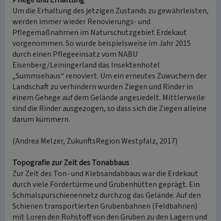
Pflege und Erhaltung
Um die Erhaltung des jetzigen Zustands zu gewährleisten,
werden immer wieder Renovierungs- und
Pflegemaßnahmen im Naturschutzgebiet Erdekaut
vorgenommen. So wurde beispielsweise im Jahr 2015
durch einen Pflegeeinsatz vom NABU
Eisenberg/Leiningerland das Insektenhotel
„Summsehaus“ renoviert. Um ein erneutes Zuwuchern der
Landschaft zu verhindern wurden Ziegen und Rinder in
einem Gehege auf dem Gelände angesiedelt. Mittlerweile
sind die Rinder ausgezogen, so dass sich die Ziegen alleine
darum kümmern.
(Andrea Melzer, ZukunftsRegion Westpfalz, 2017)
Topografie zur Zeit des Tonabbaus
Zur Zeit des Ton- und Klebsandabbaus war die Erdekaut
durch viele Fördertürme und Grubenhütten geprägt. Ein
Schmalspurschienennetz durchzog das Gelände. Auf den
Schienen transportierten Grubenbahnen (Feldbahnen)
mit Loren den Rohstoff von den Gruben zu den Lagern und