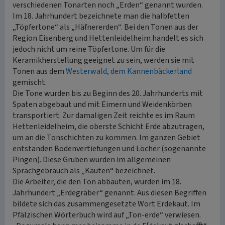
verschiedenen Tonarten noch „Erden“ genannt wurden.
Im 18. Jahrhundert bezeichnete man die halbfetten
„Töpfertone“ als „Häfnererden“. Bei den Tonen aus der
Region Eisenberg und Hettenleidelheim handelt es sich
jedoch nicht um reine Töpfertone. Um für die
Keramikherstellung geeignet zu sein, werden sie mit
Tonen aus dem
Westerwald, dem Kannenbäckerland
gemischt.
Die Tone wurden bis zu Beginn des 20. Jahrhunderts mit
Spaten abgebaut und mit Eimern und Weidenkörben
transportiert. Zur damaligen Zeit reichte es im Raum
Hettenleidelheim, die oberste Schicht Erde abzutragen,
um an die Tonschichten zu kommen. Im ganzen Gebiet
entstanden Bodenvertiefungen und Löcher (sogenannte
Pingen). Diese Gruben wurden im allgemeinen
Sprachgebrauch als „Kauten“ bezeichnet.
Die Arbeiter, die den Ton abbauten, wurden im 18.
Jahrhundert „Erdegräber“ genannt. Aus diesen Begriffen
bildete sich das zusammengesetzte Wort Erdekaut. Im
Pfälzischen Wörterbuch wird auf „Ton-erde“ verwiesen.