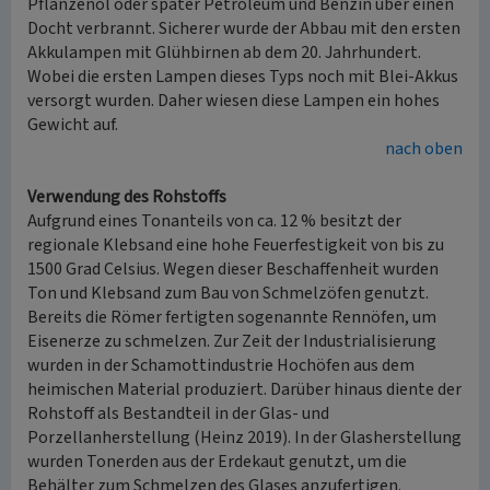
Pflanzenöl oder später Petroleum und Benzin über einen
Docht verbrannt. Sicherer wurde der Abbau mit den ersten
Akkulampen mit Glühbirnen ab dem 20. Jahrhundert.
Wobei die ersten Lampen dieses Typs noch mit Blei-Akkus
versorgt wurden. Daher wiesen diese Lampen ein hohes
Gewicht auf.
nach oben
Verwendung des Rohstoffs
Aufgrund eines Tonanteils von ca. 12 % besitzt der
regionale Klebsand eine hohe Feuerfestigkeit von bis zu
1500 Grad Celsius. Wegen dieser Beschaffenheit wurden
Ton und Klebsand zum Bau von Schmelzöfen genutzt.
Bereits die Römer fertigten sogenannte Rennöfen, um
Eisenerze zu schmelzen. Zur Zeit der Industrialisierung
wurden in der Schamottindustrie Hochöfen aus dem
heimischen Material produziert. Darüber hinaus diente der
Rohstoff als Bestandteil in der Glas- und
Porzellanherstellung (Heinz 2019). In der Glasherstellung
wurden Tonerden aus der Erdekaut genutzt, um die
Behälter zum Schmelzen des Glases anzufertigen.