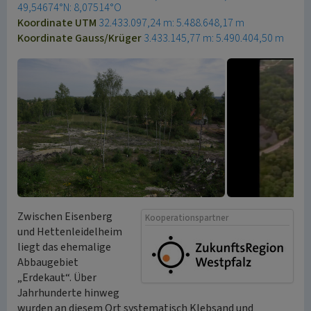
49,54674°N: 8,07514°O
Koordinate UTM
32.433.097,24 m: 5.488.648,17 m
Koordinate Gauss/Krüger
3.433.145,77 m: 5.490.404,50 m
Zwischen Eisenberg
Kooperationspartner
und Hettenleidelheim
liegt das ehemalige
Abbaugebiet
„Erdekaut“. Über
Jahrhunderte hinweg
wurden an diesem Ort systematisch Klebsand und