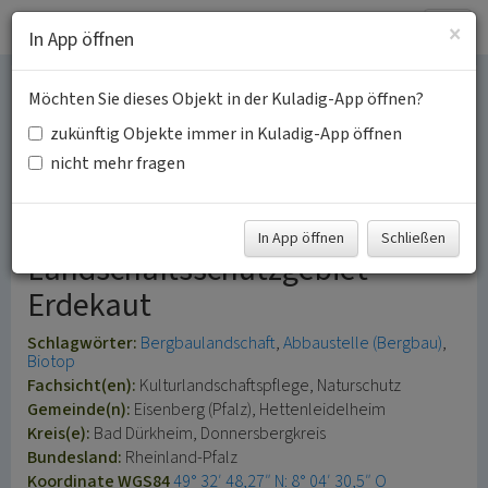
Togg
×
In App öffnen
navig
Möchten Sie dieses Objekt in der Kuladig-App öffnen?
Abbaugebiet Erdekaut bei
zukünftig Objekte immer in Kuladig-App öffnen
Eisenberg
nicht mehr fragen
Erlebnislandschaft /
In App öffnen
Schließen
Landschaftsschutzgebiet
Erdekaut
Schlagwörter:
Bergbaulandschaft
Abbaustelle (Bergbau)
Biotop
Fachsicht(en):
Kulturlandschaftspflege, Naturschutz
Gemeinde(n):
Eisenberg (Pfalz), Hettenleidelheim
Kreis(e):
Bad Dürkheim, Donnersbergkreis
Bundesland:
Rheinland-Pfalz
Koordinate WGS84
49° 32′ 48,27″ N: 8° 04′ 30,5″ O