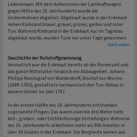
Laderampen. Mit dem Aufkommen der Lastkraftwagen
gegen Mitte des 20. Jahrhunderts wurde die
Grubenbahnen abgelöst. Abgebaut wurde in der Erdekaut
neben Klebsand blauer, grauer, grüner, gelber und roter
Ton. Während Klebsand in der Erdekaut nur im Tagebau
abgebaut wurde, wurden Tone nur unter Tage gewonnen.
nach oben
Geschichte der Rohstoffgewinnung
Vermutlich war die Erdekaut bereits ab der Römerzeit und
das ganze Mittelalter hindurch ein Abbaugebiet. Johann
Philipp Reichsgraf von Walderdorff, Bischof von Worms
(1689-1763), gestattete nachweislich den Ton-Abbau in
diesem Gebiet im Jahr 1767.
In der ersten Hälfte des 19. Jahrhunderts entstanden
sogenannte Pingen. Das waren zwei bis drei Meter tiefe
keil-, graben- oder trichterförmige Vertiefungen. Während
des 19. Jahrhunderts arbeiteten mehr als 800 Arbeiter in
über 30 Gruben in der Erdekaut. Die Bergleute kamen aus