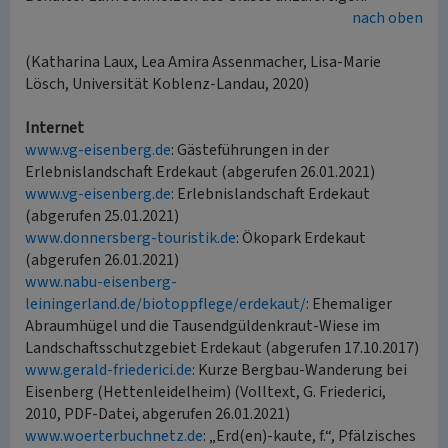
nach oben
(Katharina Laux, Lea Amira Assenmacher, Lisa-Marie
Lösch, Universität Koblenz-Landau, 2020)
Internet
www.vg-eisenberg.de
: Gästeführungen in der
Erlebnislandschaft Erdekaut (abgerufen 26.01.2021)
www.vg-eisenberg.de
: Erlebnislandschaft Erdekaut
(abgerufen 25.01.2021)
www.donnersberg-touristik.de
: Ökopark Erdekaut
(abgerufen 26.01.2021)
www.nabu-eisenberg-
leiningerland.de/biotoppflege/erdekaut/
: Ehemaliger
Abraumhügel und die Tausendgüldenkraut-Wiese im
Landschaftsschutzgebiet Erdekaut (abgerufen 17.10.2017)
www.gerald-friederici.de
: Kurze Bergbau-Wanderung bei
Eisenberg (Hettenleidelheim) (Volltext, G. Friederici,
2010, PDF-Datei, abgerufen 26.01.2021)
www.woerterbuchnetz.de
: „Erd(en)-kaute, f.“, Pfälzisches