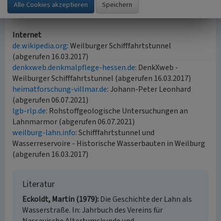
(Jörn Schultheiß, hessenARCHÄOLOGIE, 2017; Rudolf
Conrads, Lahnmarmor Museum, 2021)
Internet
de.wikipedia.org
: Weilburger Schifffahrtstunnel
(abgerufen 16.03.2017)
denkxweb.denkmalpflege-hessen.de
: DenkXweb -
Weilburger Schifffahrtstunnel (abgerufen 16.03.2017)
heimatforschung-villmar.de
: Johann-Peter Leonhard
(abgerufen 06.07.2021)
lgb-rlp.de
: Rohstoffgeologische Untersuchungen an
Lahnmarmor (abgerufen 06.07.2021)
weilburg-lahn.info
: Schifffahrtstunnel und
Wasserreservoire - Historische Wasserbauten in Weilburg
(abgerufen 16.03.2017)
Literatur
Eckoldt, Martin (1979)
Die Geschichte der Lahn als
Wasserstraße. In: Jahrbuch des Vereins für