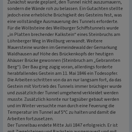
Zunächst wurde geplant, den Tunnel nicht auszumauern,
sondern die Wände roh zu belassen. Ein Gutachten stellte
jedoch eine erhebliche Brüchigkeit des Gesteins fest, was
eine vollständige Ausmauerung des Tunnels erforderte.
Für die Wölbsteine des Weilburger Schiffstunnels wurde
„in Platten brechender Kalkstein“ eines Steinbruchs am
Löhnberger Weg in Weilburg verwandt. Weitere
Mauersteine wurden im Gemeindewald der Gemarkung
Waldhausen auf Höhe des Brückenkopfs der heutigen
Ahäuser Brücke gewonnen (Steinbruch am „Gebrannten
Berg“). Der Bau ging zügig voran, allerdings forderte
herabfallendes Gestein am 11. Mai 1846 ein Todesopfer.
Die Arbeiten schritten von da an nur langsam fort, da das
Gestein mit Vortrieb des Tunnels immer brüchiger wurde
und zusätzlich der Tunnel umgehend verkleidet werden
musste. Zusätzlich konnte nur tagsüber gebaut werden
und im Winter versuchte man durch eine Feuerung die
Temperatur im Tunnel auf 5°C zu halten und damit die
Arbeiten fortzusetzen.
Der Tunnelbau endete Mitte Juli 1847 erfolgreich. Er ist
mit Ziegelsteinen und Backstein ausgemauert und mit