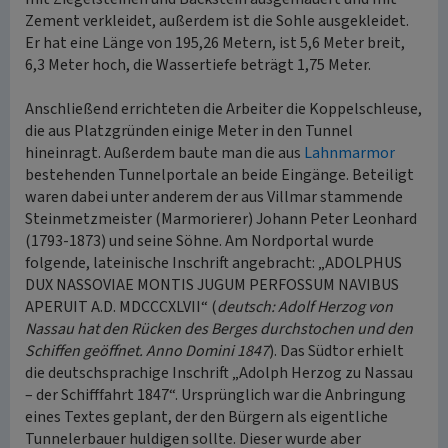
Zement verkleidet, außerdem ist die Sohle ausgekleidet.
Er hat eine Länge von 195,26 Metern, ist 5,6 Meter breit,
6,3 Meter hoch, die Wassertiefe beträgt 1,75 Meter.
Anschließend errichteten die Arbeiter die Koppelschleuse,
die aus Platzgründen einige Meter in den Tunnel
hineinragt. Außerdem baute man die aus
Lahnmarmor
bestehenden Tunnelportale an beide Eingänge. Beteiligt
waren dabei unter anderem der aus Villmar stammende
Steinmetzmeister (Marmorierer) Johann Peter Leonhard
(1793-1873) und seine Söhne. Am Nordportal wurde
folgende, lateinische Inschrift angebracht: „ADOLPHUS
DUX NASSOVIAE MONTIS JUGUM PERFOSSUM NAVIBUS
APERUIT A.D. MDCCCXLVII“ (
deutsch: Adolf Herzog von
Nassau hat den Rücken des Berges durchstochen und den
Schiffen geöffnet. Anno Domini 1847
). Das Südtor erhielt
die deutschsprachige Inschrift „Adolph Herzog zu Nassau
– der Schifffahrt 1847“. Ursprünglich war die Anbringung
eines Textes geplant, der den Bürgern als eigentliche
Tunnelerbauer huldigen sollte. Dieser wurde aber