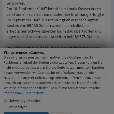
verworfen.
Am 18. September 1847 konnte erstmals Wasser durch
den Tunnel in die Schleuse laufen, die Eröffnung erfolgte
im September 1847. Die ursprünglich veranschlagten
Kosten von 69.150 Gulden wurden durch die teils
erheblichen Schwierigkeiten beim Bau übertroffen und
lagen nach Abschluss der Arbeiten bei 182.575 Gulden.
Die wirtschaftliche Bedeutung des Schifffahrtstunnels
Wir verwenden Cookies
Weilburg war gering und nur von kurzer Dauer. Bereits
Dies sind zum einen technisch notwendige Cookies, um die
1857 begann der Bau der Lahntalbahn und 1863 war
Funktionsfähigkeit der Seiten sicherzustellen. Diesen können Sie
Wetzlar erreicht. Dies läutete den Niedergang der
nicht widersprechen, wenn Sie die Seite nutzen möchten. Darüber
Transportschifffahrt auf der Lahn ein. Spätestens seit der
hinaus verwenden wir Cookies für eine Webanalyse, um die
zweiten Hälfte des 20. Jahrhunderts wird der Tunnel
Nutzbarkeit unserer Seiten zu optimieren, sofern Sie einverstanden
ausschließlich zur Sportschifffahrt genutzt.
sind. Mit Anklicken des Buttons erklären Sie Ihr Einverständnis.
Weitere Informationen finden Sie auf unserer Datenschutzseite.
Lahn-Marmor-Route
Impressum
|
Datenschutz
Dieses Objekt ist Teil der
Lahn-Marmor-Route
von
Notwendige Cookies
Wetzlar nach Balduinstein.
Webanalyse