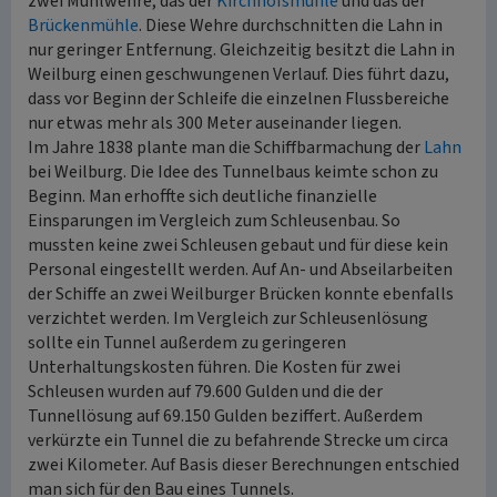
zwei Mühlwehre, das der
Kirchhofsmühle
und das der
Brückenmühle
. Diese Wehre durchschnitten die Lahn in
nur geringer Entfernung. Gleichzeitig besitzt die Lahn in
Weilburg einen geschwungenen Verlauf. Dies führt dazu,
dass vor Beginn der Schleife die einzelnen Flussbereiche
nur etwas mehr als 300 Meter auseinander liegen.
Im Jahre 1838 plante man die Schiffbarmachung der
Lahn
bei Weilburg. Die Idee des Tunnelbaus keimte schon zu
Beginn. Man erhoffte sich deutliche finanzielle
Einsparungen im Vergleich zum Schleusenbau. So
mussten keine zwei Schleusen gebaut und für diese kein
Personal eingestellt werden. Auf An- und Abseilarbeiten
der Schiffe an zwei Weilburger Brücken konnte ebenfalls
verzichtet werden. Im Vergleich zur Schleusenlösung
sollte ein Tunnel außerdem zu geringeren
Unterhaltungskosten führen. Die Kosten für zwei
Schleusen wurden auf 79.600 Gulden und die der
Tunnellösung auf 69.150 Gulden beziffert. Außerdem
verkürzte ein Tunnel die zu befahrende Strecke um circa
zwei Kilometer. Auf Basis dieser Berechnungen entschied
man sich für den Bau eines Tunnels.