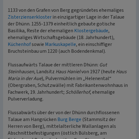
1133 von den Grafen von Berg gegründetes ehemaliges
Zisterzienserkloster
in einzigartiger Lage in der Talaue
der Dhünn. 1255-1379 einheitlich gebaute gotische
Basilika, Reste der ehemaligen
Klostergebäude
,
ehemaliges Wirtschaftsgebäude (18. Jahrhundert),
Küchenhof
sowie
Markuskapelle
, ein einschiffiger
Bruchsteinbau um 1220 (auch Bodendenkmal).
Flussaufwärts Talaue der mittleren Dhünn:
Gut
Steinhausen
, Landsitz
Haus Haniel
von 1927 (heute
Haus
Maria in der Aue
), Pulvermühlen im „Helenental“
(Obergraben, Schutzwälle) mit Fabrikantenwohnhaus in
Fachwerk, 19. Jahrhundert;
Schöllerhof
, ehemalige
Pulververladung.
Flussabwärts über der von der Dhünn durchflossenen
Talaue am Hangrücken
Burg Berge
(Stammsitz der
Herren von Berg), mittelalterliche Wallanlagen als
Abschnittbefestigungen (östlich Bülsberg, am