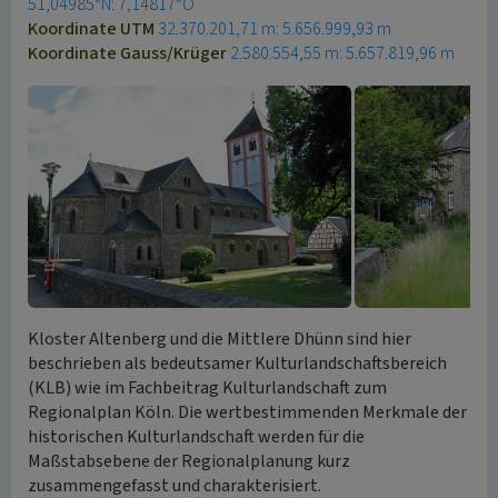
51,04985°N: 7,14817°O
Koordinate UTM
32.370.201,71 m: 5.656.999,93 m
Koordinate Gauss/Krüger
2.580.554,55 m: 5.657.819,96 m
Kloster Altenberg und die Mittlere Dhünn sind hier
beschrieben als bedeutsamer Kulturlandschaftsbereich
(KLB) wie im Fachbeitrag Kulturlandschaft zum
Regionalplan Köln. Die wertbestimmenden Merkmale der
historischen Kulturlandschaft werden für die
Maßstabsebene der Regionalplanung kurz
zusammengefasst und charakterisiert.