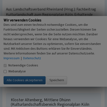
Aus: Landschaftsverband Rheinland (Hrsg.): Fachbeitrag
Kulturlandschaft zum Regionalplan Köln. Erhaltende
Kulturlandschaftsentwicklung, Köln 2016.
Wir verwenden Cookies
Dies sind zum einen technisch notwendige Cookies, um die
Funktionsfähigkeit der Seiten sicherzustellen. Diesen können Sie
Internet
nicht widersprechen, wenn Sie die Seite nutzen möchten. Darüber
Fachbeitrag Kulturlandschaft zum Regionalplan Köln
hinaus verwenden wir Cookies für eine Webanalyse, um die
(abgerufen am 01.10.2016)
Nutzbarkeit unserer Seiten zu optimieren, sofern Sie einverstanden
sind. Mit Anklicken des Buttons erklären Sie Ihr Einverständnis.
Weitere Informationen finden Sie auf unserer Datenschutzseite.
Literatur
Impressum
|
Datenschutz
Landschaftsverband Rheinland (Hrsg.)
Notwendige Cookies
(2016)
Fachbeitrag Kulturlandschaft zum
Webanalyse
Regionalplan Köln. Erhaltende
Kulturlandschaftsentwicklung. S. 230, Köln.
Kloster Altenberg, Mittlere Dhünn
(Kulturlandschaftsbereich Regionalplan Köln