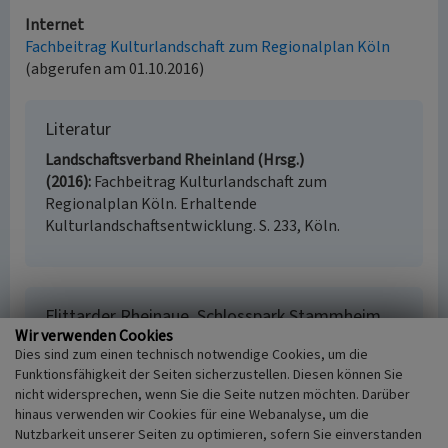
Internet
Fachbeitrag Kulturlandschaft zum Regionalplan Köln
(abgerufen am 01.10.2016)
Literatur
Landschaftsverband Rheinland (Hrsg.)
(2016)
Fachbeitrag Kulturlandschaft zum
Regionalplan Köln. Erhaltende
Kulturlandschaftsentwicklung. S. 233, Köln.
Flittarder Rheinaue, Schlosspark Stammheim
(Kulturlandschaftsbereich Regionalplan Köln
Wir verwenden Cookies
343)
Dies sind zum einen technisch notwendige Cookies, um die
Funktionsfähigkeit der Seiten sicherzustellen. Diesen können Sie
Schlagwörter
nicht widersprechen, wenn Sie die Seite nutzen möchten. Darüber
Kulturlandschaftsbereich
Aue
Gehölz (Landschaft)
hinaus verwenden wir Cookies für eine Webanalyse, um die
Obstwiese
Wasserturm
Kläranlage
Schlosspark
Nutzbarkeit unserer Seiten zu optimieren, sofern Sie einverstanden