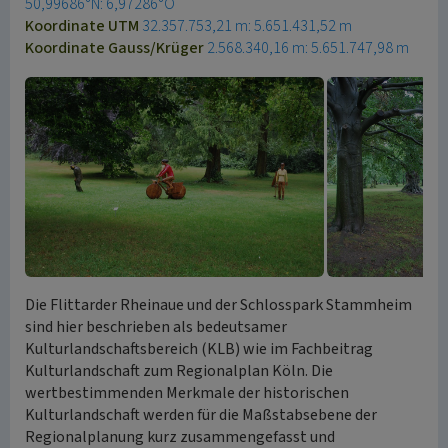
50,99686°N: 6,97286°O
Koordinate UTM
32.357.753,21 m: 5.651.431,52 m
Koordinate Gauss/Krüger
2.568.340,16 m: 5.651.747,98 m
Die Flittarder Rheinaue und der Schlosspark Stammheim
sind hier beschrieben als bedeutsamer
Kulturlandschaftsbereich (KLB) wie im Fachbeitrag
Kulturlandschaft zum Regionalplan Köln. Die
wertbestimmenden Merkmale der historischen
Kulturlandschaft werden für die Maßstabsebene der
Regionalplanung kurz zusammengefasst und