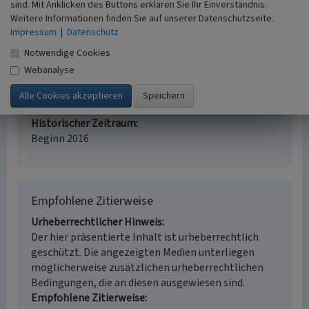
Kirchengebäude
Optischer Telegraf
sind. Mit Anklicken des Buttons erklären Sie Ihr Einverständnis.
Fachsicht(en)
Weitere Informationen finden Sie auf unserer Datenschutzseite.
Kulturlandschaftspflege, Denkmalpflege,
Impressum
|
Datenschutz
Landeskunde, Raumplanung
Notwendige Cookies
Erfassungsmaßstab
Webanalyse
i.d.R. 1:25.000 (kleiner als 1:20.000)
Erfassungsmethode
Literaturauswertung
Historischer Zeitraum
Beginn 2016
Empfohlene Zitierweise
Urheberrechtlicher Hinweis
Der hier präsentierte Inhalt ist urheberrechtlich
geschützt. Die angezeigten Medien unterliegen
möglicherweise zusätzlichen urheberrechtlichen
Bedingungen, die an diesen ausgewiesen sind.
Empfohlene Zitierweise