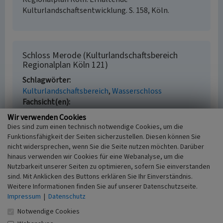
Kulturlandschaftsentwicklung. S. 158, Köln.
Schloss Merode (Kulturlandschaftsbereich
Regionalplan Köln 121)
Schlagwörter
Kulturlandschaftsbereich
Wasserschloss
Fachsicht(en)
Kulturlandschaftspflege, Denkmalpflege,
Wir verwenden Cookies
Landeskunde, Raumplanung
Dies sind zum einen technisch notwendige Cookies, um die
Erfassungsmaßstab
Funktionsfähigkeit der Seiten sicherzustellen. Diesen können Sie
i.d.R. 1:25.000 (kleiner als 1:20.000)
nicht widersprechen, wenn Sie die Seite nutzen möchten. Darüber
Erfassungsmethode
hinaus verwenden wir Cookies für eine Webanalyse, um die
Nutzbarkeit unserer Seiten zu optimieren, sofern Sie einverstanden
Literaturauswertung
sind. Mit Anklicken des Buttons erklären Sie Ihr Einverständnis.
Historischer Zeitraum
Weitere Informationen finden Sie auf unserer Datenschutzseite.
Beginn 2016
Impressum
|
Datenschutz
Notwendige Cookies