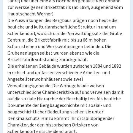
Jahre) und über eine als Hochbahn gebaute Kettenbahn
zur werkseigenen Brikettfabrik (ab 1894, ausgehend vom
Hauptschacht Werner).
Die Auswirkungen des Bergbaus prägen noch heute die
bauliche und kulturlandschaftliche Struktur in und um
Schenkendorf, wo sich u.a. der Verwaltungssitz der Grube
Centrum, die Brikettfabrik mit bis zu 66 m hohen
Schornsteinen und Werkswohnungen befanden. Die
Grubenanlagen selbst wurden ebenso wie die
Brikettfabrik vollständig zurückgebaut.
Die erhaltenen Gebäude wurden zwischen 1884 und 1892
errichtet und umfassen verschiedene Arbeiter- und
Angestelltenwohnhäuser sowie zwei
Verwaltungsgebäude. Die Wohngebäude weisen
unterschiedliche Charakteristika auf und verweisen damit
auf die soziale Hierarchie der Beschäftigten. Als bauliche
Dokumente der Bergbaugeschichte mit sozial- und
baugeschichtlicher Bedeutung stehen sie unter
Denkmalschutz. Hinzu kommt ihr ortsbildprägender
Charakter, der den historischen Ortskern von
Schenkendorf entscheidend prägt.