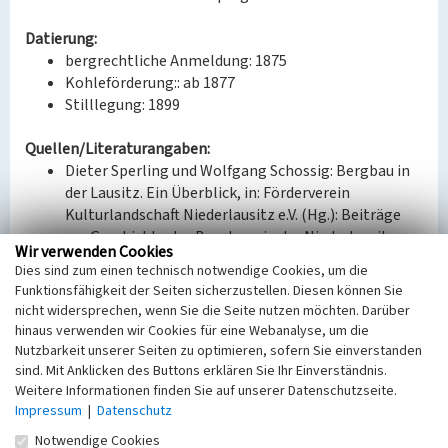
Datierung:
bergrechtliche Anmeldung: 1875
Kohleförderung:: ab 1877
Stilllegung: 1899
Quellen/Literaturangaben:
Dieter Sperling und Wolfgang Schossig: Bergbau in
der Lausitz. Ein Überblick, in: Förderverein
Kulturlandschaft Niederlausitz e.V. (Hg.): Beiträge
zur Geschichte des Bergbaus in der Niederlausitz,
Wir verwenden Cookies
Bd. 1, Cottbus 2017, S. 359,
Dies sind zum einen technisch notwendige Cookies, um die
Ralf-Günter Wedde: Über den historischen
Funktionsfähigkeit der Seiten sicherzustellen. Diesen können Sie
Braunkohlentiefbau in Nordbrandenburg und
nicht widersprechen, wenn Sie die Seite nutzen möchten. Darüber
südlich von Berlin, in: Brandenburgische
hinaus verwenden wir Cookies für eine Webanalyse, um die
Geowissenschaftliche Beiträge, Nr. 1, 02.2013, S. 3-43
Nutzbarkeit unserer Seiten zu optimieren, sofern Sie einverstanden
(hier: 26-31).
sind. Mit Anklicken des Buttons erklären Sie Ihr Einverständnis.
Historie Bergbau in Schenkendorf, URL:
Weitere Informationen finden Sie auf unserer Datenschutzseite.
Impressum
|
Datenschutz
http://www.schenkendorf-
krummensee.info/histo/grube.htm (Zugriff am
Notwendige Cookies