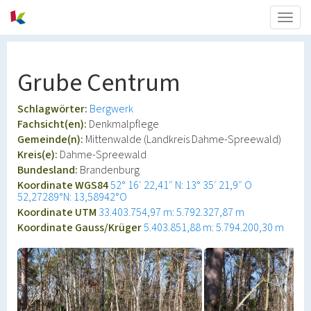
Togg
navig
Grube Centrum
Schlagwörter:
Bergwerk
Fachsicht(en):
Denkmalpflege
Gemeinde(n):
Mittenwalde (Landkreis Dahme-Spreewald)
Kreis(e):
Dahme-Spreewald
Bundesland:
Brandenburg
Koordinate WGS84
52° 16′ 22,41″ N: 13° 35′ 21,9″ O
52,27289°N: 13,58942°O
Koordinate UTM
33.403.754,97 m: 5.792.327,87 m
Koordinate Gauss/Krüger
5.403.851,88 m: 5.794.200,30 m