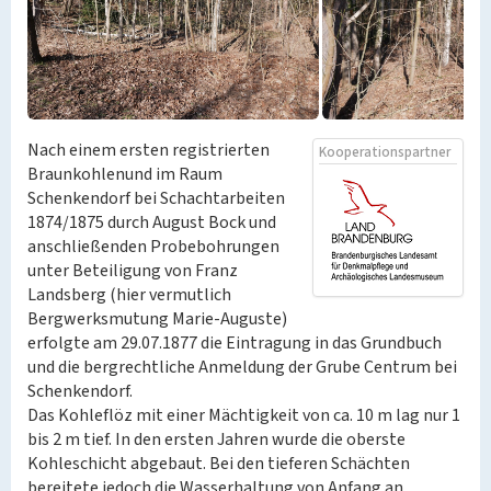
Nach einem ersten registrierten
Kooperationspartner
Braunkohlenund im Raum
Schenkendorf bei Schachtarbeiten
1874/1875 durch August Bock und
anschließenden Probebohrungen
unter Beteiligung von Franz
Landsberg (hier vermutlich
Bergwerksmutung Marie-Auguste)
erfolgte am 29.07.1877 die Eintragung in das Grundbuch
und die bergrechtliche Anmeldung der Grube Centrum bei
Schenkendorf.
Das Kohleflöz mit einer Mächtigkeit von ca. 10 m lag nur 1
bis 2 m tief. In den ersten Jahren wurde die oberste
Kohleschicht abgebaut. Bei den tieferen Schächten
bereitete jedoch die Wasserhaltung von Anfang an