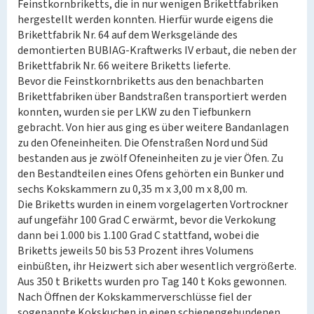
Feinstkornbriketts, die in nur wenigen Brikettfabriken
hergestellt werden konnten. Hierfür wurde eigens die
Brikettfabrik Nr. 64 auf dem Werksgelände des
demontierten BUBIAG-Kraftwerks IV erbaut, die neben der
Brikettfabrik Nr. 66 weitere Briketts lieferte.
Bevor die Feinstkornbriketts aus den benachbarten
Brikettfabriken über Bandstraßen transportiert werden
konnten, wurden sie per LKW zu den Tiefbunkern
gebracht. Von hier aus ging es über weitere Bandanlagen
zu den Ofeneinheiten. Die Ofenstraßen Nord und Süd
bestanden aus je zwölf Ofeneinheiten zu je vier Öfen. Zu
den Bestandteilen eines Ofens gehörten ein Bunker und
sechs Kokskammern zu 0,35 m x 3,00 m x 8,00 m.
Die Briketts wurden in einem vorgelagerten Vortrockner
auf ungefähr 100 Grad C erwärmt, bevor die Verkokung
dann bei 1.000 bis 1.100 Grad C stattfand, wobei die
Briketts jeweils 50 bis 53 Prozent ihres Volumens
einbüßten, ihr Heizwert sich aber wesentlich vergrößerte.
Aus 350 t Briketts wurden pro Tag 140 t Koks gewonnen.
Nach Öffnen der Kokskammerverschlüsse fiel der
sogenannte Kokskuchen in einen schienengebundenen