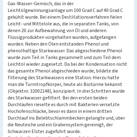
Gas-Wasser-Gemisch, das in der
Leichtölgewinnungsanlage um 100 Grad C auf 40 Grad C
gekühlt wurde. Bei einem Destillationsverfahren fielen
Leicht- und Mittelöle aus, die in separaten Tanks, von
denen 20 zur Aufbewahrung von Öl und anderen
Flüssigprodukten vorgehalten wurden, aufgefangen
wurden. Neben den Ölen entstanden Phenol und
phenolhaltige Starkwasser. Das abgeschiedene Phenol
wurde zum Teil in Tanks gesammelt und zum Teil dem
Leichtöl wieder zugesetzt. Da bei der Kondensation nicht
das gesamte Phenol abgeschieden wurde, bildete die
Filterung des Starkwassers eine Station. Hierzu hatte
man die Turmtropfkörper, heute als Biotürme bekannt
(Objektnr. 32002148), konzipiert. In drei Schritten wurde
des Starkwasser gefiltert. Bei den ersten beiden
Durchläufen rieselte es durch mit Bakterien versetzte
Hochofenschlacke, bevor es dann in einem dritten
Durchlauf ins Belebtschlammbecken gelangte und, über
die Neuteiche und ein Grabensystem gereinigt, der
Schwarzen Elster zugeführt wurde.