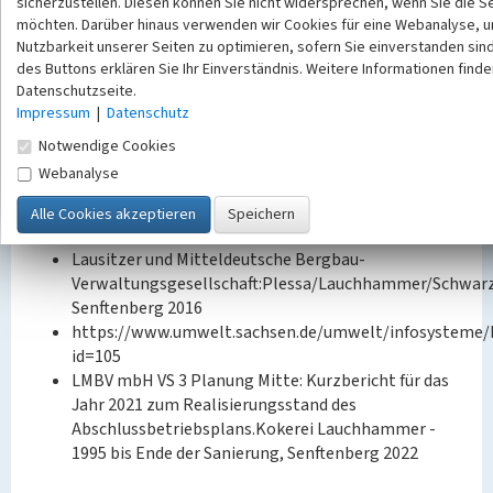
sicherzustellen. Diesen können Sie nicht widersprechen, wenn Sie die S
Betriebsbeginn: 1958/59
möchten. Darüber hinaus verwenden wir Cookies für eine Webanalyse, u
Stilllegung: 30.10.1991
Nutzbarkeit unserer Seiten zu optimieren, sofern Sie einverstanden sind
des Buttons erklären Sie Ihr Einverständnis. Weitere Informationen finde
Quellen/Literaturangaben:
Datenschutzseite.
Impressum
|
Datenschutz
Frank N. Nagel: Türme-Schornsteine Industie-
Mühlen Land-Art; Bedeutung und Bewertung von
Notwendige Cookies
Landmarken in der Kulturlandschaft S.37ff M.
Webanalyse
Baxmann: Castel del Monte oder Symbole einer
devastierten Industrie-die Biotürme Lauchhamer,
Hamburg 2006
Lausitzer und Mitteldeutsche Bergbau-
Verwaltungsgesellschaft:Plessa/Lauchhammer/Schwarz
Senftenberg 2016
https://www.umwelt.sachsen.de/umwelt/infosysteme/
id=105
LMBV mbH VS 3 Planung Mitte: Kurzbericht für das
Jahr 2021 zum Realisierungsstand des
Abschlussbetriebsplans.Kokerei Lauchhammer -
1995 bis Ende der Sanierung, Senftenberg 2022