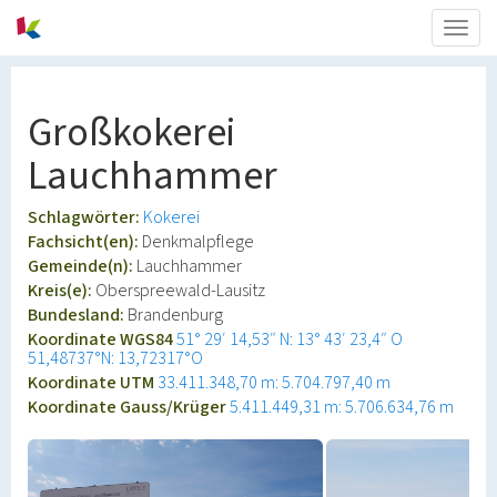
Togg
navig
Großkokerei
Lauchhammer
Schlagwörter:
Kokerei
Fachsicht(en):
Denkmalpflege
Gemeinde(n):
Lauchhammer
Kreis(e):
Oberspreewald-Lausitz
Bundesland:
Brandenburg
Koordinate WGS84
51° 29′ 14,53″ N: 13° 43′ 23,4″ O
51,48737°N: 13,72317°O
Koordinate UTM
33.411.348,70 m: 5.704.797,40 m
Koordinate Gauss/Krüger
5.411.449,31 m: 5.706.634,76 m