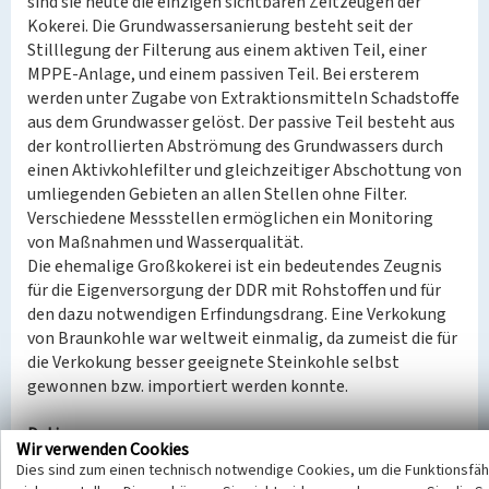
sind sie heute die einzigen sichtbaren Zeitzeugen der
Kokerei. Die Grundwassersanierung besteht seit der
Stilllegung der Filterung aus einem aktiven Teil, einer
MPPE-Anlage, und einem passiven Teil. Bei ersterem
werden unter Zugabe von Extraktionsmitteln Schadstoffe
aus dem Grundwasser gelöst. Der passive Teil besteht aus
der kontrollierten Abströmung des Grundwassers durch
einen Aktivkohlefilter und gleichzeitiger Abschottung von
umliegenden Gebieten an allen Stellen ohne Filter.
Verschiedene Messstellen ermöglichen ein Monitoring
von Maßnahmen und Wasserqualität.
Die ehemalige Großkokerei ist ein bedeutendes Zeugnis
für die Eigenversorgung der DDR mit Rohstoffen und für
den dazu notwendigen Erfindungsdrang. Eine Verkokung
von Braunkohle war weltweit einmalig, da zumeist die für
die Verkokung besser geeignete Steinkohle selbst
gewonnen bzw. importiert werden konnte.
Datierung:
Wir verwenden Cookies
Erbauung: 1951
Dies sind zum einen technisch notwendige Cookies, um die Funktionsfäh
Betriebsbeginn: 1952