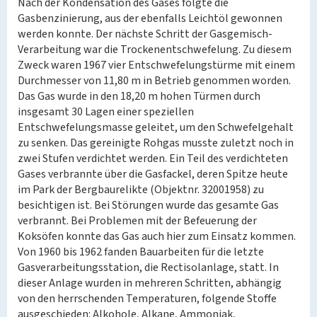
Nach der Kondensation des Gases folgte die
Gasbenzinierung, aus der ebenfalls Leichtöl gewonnen
werden konnte. Der nächste Schritt der Gasgemisch-
Verarbeitung war die Trockenentschwefelung. Zu diesem
Zweck waren 1967 vier Entschwefelungstürme mit einem
Durchmesser von 11,80 m in Betrieb genommen worden.
Das Gas wurde in den 18,20 m hohen Türmen durch
insgesamt 30 Lagen einer speziellen
Entschwefelungsmasse geleitet, um den Schwefelgehalt
zu senken. Das gereinigte Rohgas musste zuletzt noch in
zwei Stufen verdichtet werden. Ein Teil des verdichteten
Gases verbrannte über die Gasfackel, deren Spitze heute
im Park der Bergbaurelikte (Objektnr. 32001958) zu
besichtigen ist. Bei Störungen wurde das gesamte Gas
verbrannt. Bei Problemen mit der Befeuerung der
Koksöfen konnte das Gas auch hier zum Einsatz kommen.
Von 1960 bis 1962 fanden Bauarbeiten für die letzte
Gasverarbeitungsstation, die Rectisolanlage, statt. In
dieser Anlage wurden in mehreren Schritten, abhängig
von den herrschenden Temperaturen, folgende Stoffe
ausgeschieden: Alkohole, Alkane, Ammoniak,