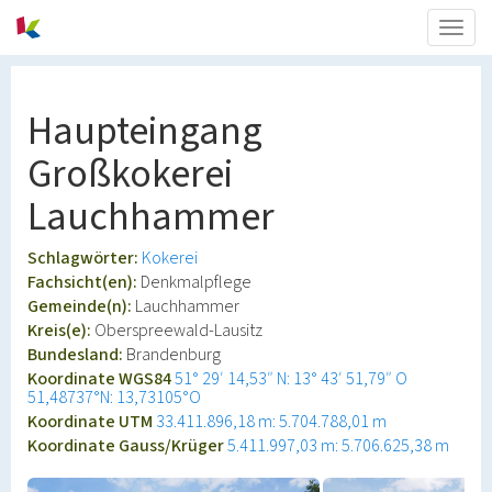
Togg
navig
Haupteingang
Großkokerei
Lauchhammer
Schlagwörter:
Kokerei
Fachsicht(en):
Denkmalpflege
Gemeinde(n):
Lauchhammer
Kreis(e):
Oberspreewald-Lausitz
Bundesland:
Brandenburg
Koordinate WGS84
51° 29′ 14,53″ N: 13° 43′ 51,79″ O
51,48737°N: 13,73105°O
Koordinate UTM
33.411.896,18 m: 5.704.788,01 m
Koordinate Gauss/Krüger
5.411.997,03 m: 5.706.625,38 m