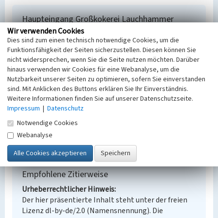
Haupteingang Großkokerei Lauchhammer
Wir verwenden Cookies
Schlagwörter
Dies sind zum einen technisch notwendige Cookies, um die
Kokerei
Funktionsfähigkeit der Seiten sicherzustellen. Diesen können Sie
Ort
nicht widersprechen, wenn Sie die Seite nutzen möchten. Darüber
Lauchhammer
hinaus verwenden wir Cookies für eine Webanalyse, um die
Fachsicht(en)
Nutzbarkeit unserer Seiten zu optimieren, sofern Sie einverstanden
Denkmalpflege
sind. Mit Anklicken des Buttons erklären Sie Ihr Einverständnis.
Erfassungsmaßstab
Weitere Informationen finden Sie auf unserer Datenschutzseite.
Impressum
|
Datenschutz
Keine Angabe
Erfassungsmethode
Notwendige Cookies
Übernahme aus externer Fachdatenbank
Webanalyse
Empfohlene Zitierweise
Urheberrechtlicher Hinweis
Der hier präsentierte Inhalt steht unter der freien
Lizenz dl-by-de/2.0 (Namensnennung). Die