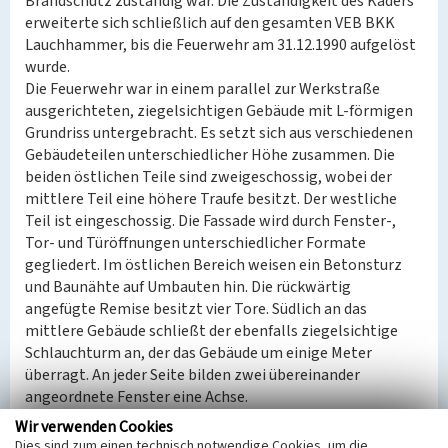
Brandschutz zuständig war. Die Zuständigkeit des Kaders
erweiterte sich schließlich auf den gesamten VEB BKK
Lauchhammer, bis die Feuerwehr am 31.12.1990 aufgelöst
wurde.
Die Feuerwehr war in einem parallel zur Werkstraße
ausgerichteten, ziegelsichtigen Gebäude mit L-förmigen
Grundriss untergebracht. Es setzt sich aus verschiedenen
Gebäudeteilen unterschiedlicher Höhe zusammen. Die
beiden östlichen Teile sind zweigeschossig, wobei der
mittlere Teil eine höhere Traufe besitzt. Der westliche
Teil ist eingeschossig. Die Fassade wird durch Fenster-,
Tor- und Türöffnungen unterschiedlicher Formate
gegliedert. Im östlichen Bereich weisen ein Betonsturz
und Baunähte auf Umbauten hin. Die rückwärtig
angefügte Remise besitzt vier Tore. Südlich an das
mittlere Gebäude schließt der ebenfalls ziegelsichtige
Schlauchturm an, der das Gebäude um einige Meter
überragt. An jeder Seite bilden zwei übereinander
angeordnete Fenster eine Achse.
Wir verwenden Cookies
Dies sind zum einen technisch notwendige Cookies, um die