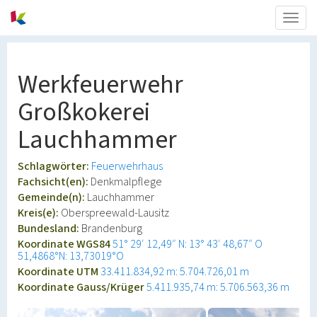
Togg
navig
Werkfeuerwehr
Großkokerei
Lauchhammer
Schlagwörter:
Feuerwehrhaus
Fachsicht(en):
Denkmalpflege
Gemeinde(n):
Lauchhammer
Kreis(e):
Oberspreewald-Lausitz
Bundesland:
Brandenburg
Koordinate WGS84
51° 29′ 12,49″ N: 13° 43′ 48,67″ O
51,4868°N: 13,73019°O
Koordinate UTM
33.411.834,92 m: 5.704.726,01 m
Koordinate Gauss/Krüger
5.411.935,74 m: 5.706.563,36 m