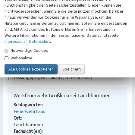
Datierung:
Funktionsfähigkeit der Seiten sicherzustellen. Diesen können Sie
Errichtung: 1952/1959
nicht widersprechen, wenn Sie die Seite nutzen möchten. Darüber
hinaus verwenden wir Cookies für eine Webanalyse, um die
Nutzbarkeit unserer Seiten zu optimieren, sofern Sie einverstanden
Quellen/Literaturangaben:
sind. Mit Anklicken des Buttons erklären Sie Ihr Einverständnis.
Traditionsverein Braunkohle Lauchhammer e.V.
Weitere Informationen finden Sie auf unserer Datenschutzseite.
Traditionsverein Braunkohle Lauchhammer e.V.:Die
Impressum
|
Datenschutz
Grosskokerei Lauchhammer, Lauchhammer 2009
Notwendige Cookies
S.93-99
Webanalyse
BKM-Nummer:
32002153
(Erfassungsprojekt Lausitz, BLDAM 2023)
Werkfeuerwehr Großkokerei Lauchhammer
Schlagwörter
Feuerwehrhaus
Ort
Lauchhammer
Fachsicht(en)