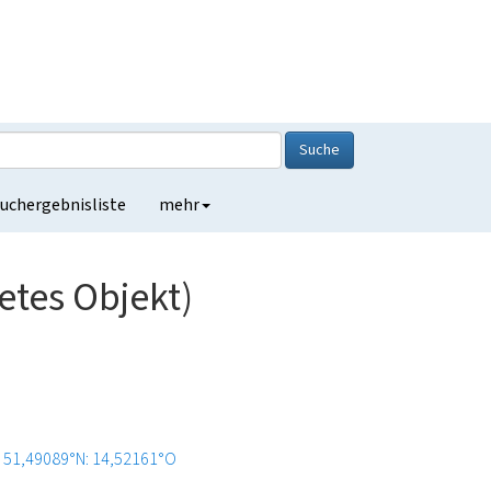
Suche
uchergebnisliste
mehr
tes Objekt)
51,49089°N: 14,52161°O