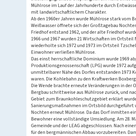
Mühlrose im Lauf der Jahrhunderte durch Entwäs
mit landwirtschaftlichem Charakter.
Ab den 1960er Jahren wurde Mühlrose stark vom Br
Weißwasser öffnete sich der Großtagebau Nochten, 
Friedhof entstand 1962, und der alte Friedhof wur
1966 und 1967 wurden 21 Wirtschaften im Ortsteil
wiederholte sich 1972 und 1973 im Ortsteil Tzsche
Einwohner verließen Mühlrose.
Das einst herrschaftliche Dominium wurde 1969 abg
Produktionsgenossenschaft (LPG) wurde 1972 aufg
unmittelbarer Nähe des Dorfes entstanden 1973 Ko
waren. Die Kohlebahn zu den Kraftwerken Boxberg
Die Wende brachte erneute Veränderungen in der Or
Bergbau schrittweise aus Mühlrose zurück, und na
Gebiet zum Braunkohleschutzgebiet erklärt wurde
Sanierungsmaßnahmen im Ortsbild durchgeführt we
Nochten erneut Mühlrose. Da das Dorf inmitten ein
Bewohner eine vollständige Umsiedlung. Am 28. M
Gemeinde und der LEAG abgeschlossen. Nach einem
für den bergmännischen Abbau vorzubereiten. Dami