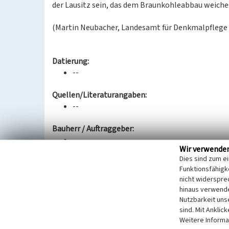
der Lausitz sein, das dem Braunkohleabbau weiche
(Martin Neubacher, Landesamt für Denkmalpflege 
Datierung:
--
Quellen/Literaturangaben:
--
Bauherr / Auftraggeber:
--
Wir verwende
Dies sind zum e
BKM-Nummer:
30900107
Funktionsfähigke
nicht widerspre
hinaus verwende
Mühlrose (Übergeordnetes Objekt)
Nutzbarkeit uns
Schlagwörter
Siedlung
sind. Mit Anklic
Ort
Mühlrose
Weitere Informa