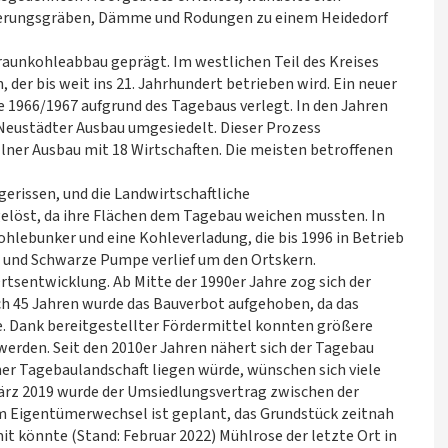
serungsgräben, Dämme und Rodungen zu einem Heidedorf
aunkohleabbau geprägt. Im westlichen Teil des Kreises
der bis weit ins 21. Jahrhundert betrieben wird. Ein neuer
de 1966/1967 aufgrund des Tagebaus verlegt. In den Jahren
 Neustädter Ausbau umgesiedelt. Dieser Prozess
llner Ausbau mit 18 Wirtschaften. Die meisten betroffenen
erissen, und die Landwirtschaftliche
elöst, da ihre Flächen dem Tagebau weichen mussten. In
hlebunker und eine Kohleverladung, die bis 1996 in Betrieb
 und Schwarze Pumpe verlief um den Ortskern.
tsentwicklung. Ab Mitte der 1990er Jahre zog sich der
ch 45 Jahren wurde das Bauverbot aufgehoben, da das
. Dank bereitgestellter Fördermittel konnten größere
rden. Seit den 2010er Jahren nähert sich der Tagebau
er Tagebaulandschaft liegen würde, wünschen sich viele
ärz 2019 wurde der Umsiedlungsvertrag zwischen der
 Eigentümerwechsel ist geplant, das Grundstück zeitnah
t könnte (Stand: Februar 2022) Mühlrose der letzte Ort in