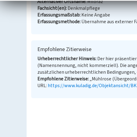
Alternativer Ortsname
Miloraz
Fachsicht(en)
Denkmalpflege
Erfassungsmaßstab
Keine Angabe
Erfassungsmethode
Übernahme aus externer 
Empfohlene Zitierweise
Urheberrechtlicher Hinweis
Der hier präsentier
(Namensnennung, nicht kommerziell). Die ang
zusätzlichen urheberrechtlichen Bedingungen, d
Empfohlene Zitierweise
„Mühlrose (Übergeordne
URL:
https://www.kuladig.de/Objektansicht/B