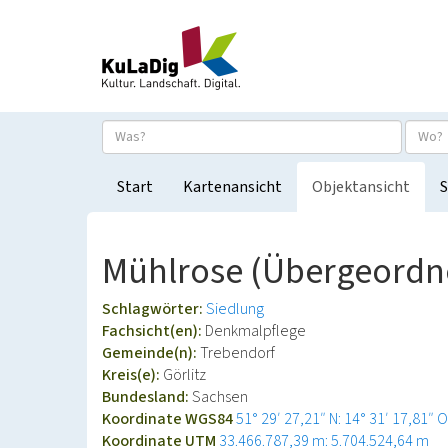
Start
Kartenansicht
Objektansicht
S
Mühlrose (Übergeordne
Schlagwörter:
Siedlung
Fachsicht(en):
Denkmalpflege
Gemeinde(n):
Trebendorf
Kreis(e):
Görlitz
Bundesland:
Sachsen
Koordinate WGS84
51° 29′ 27,21″ N: 14° 31′ 17,81″ O
Koordinate UTM
33.466.787,39 m: 5.704.524,64 m