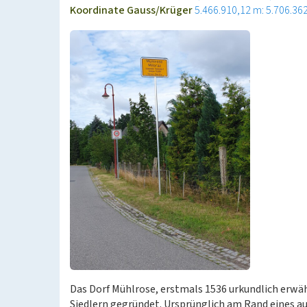
Koordinate Gauss/Krüger
5.466.910,12 m: 5.706.36
Das Dorf Mühlrose, erstmals 1536 urkundlich erwä
Siedlern gegründet. Ursprünglich am Rand eines a