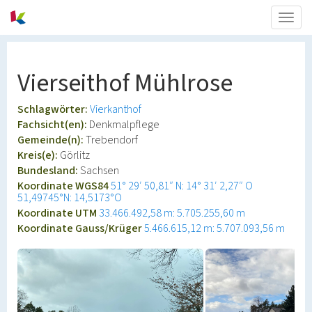
Togg
navig
Vierseithof Mühlrose
Schlagwörter:
Vierkanthof
Fachsicht(en):
Denkmalpflege
Gemeinde(n):
Trebendorf
Kreis(e):
Görlitz
Bundesland:
Sachsen
Koordinate WGS84
51° 29′ 50,81″ N: 14° 31′ 2,27″ O
51,49745°N: 14,5173°O
Koordinate UTM
33.466.492,58 m: 5.705.255,60 m
Koordinate Gauss/Krüger
5.466.615,12 m: 5.707.093,56 m