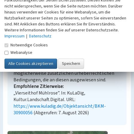
Funktionsfähigkeit der Seiten sicherzustellen. Diesen können Sie
Erfassungsmethode
nicht widersprechen, wenn Sie die Seite nutzen möchten. Darüber
Übernahme aus externer Fachdatenbank
hinaus verwenden wir Cookies für eine Webanalyse, um die
Nutzbarkeit unserer Seiten zu optimieren, sofern Sie einverstanden
sind. Mit Anklicken des Buttons erklären Sie Ihr Einverständnis.
Weitere Informationen finden Sie auf unserer Datenschutzseite.
Impressum
|
Datenschutz
Empfohlene Zitierweise
Notwendige Cookies
Urheberrechtlicher Hinweis
Webanalyse
Der hier präsentierte Inhalt steht unter der freien
Lizenz CC BY-NC 4.0 (Namensnennung, nicht
kommerziell). Die angezeigten Medien unterliegen
möglicherweise zusätzlichen urheberrechtlichen
Bedingungen, die an diesen ausgewiesen sind.
Empfohlene Zitierweise
„Vierseithof Mühlrose”. In: KuLaDig,
Kultur.Landschaft.Digital. URL:
https://www.kuladig.de/Objektansicht/BKM-
30900056
(Abgerufen: 7. August 2026)