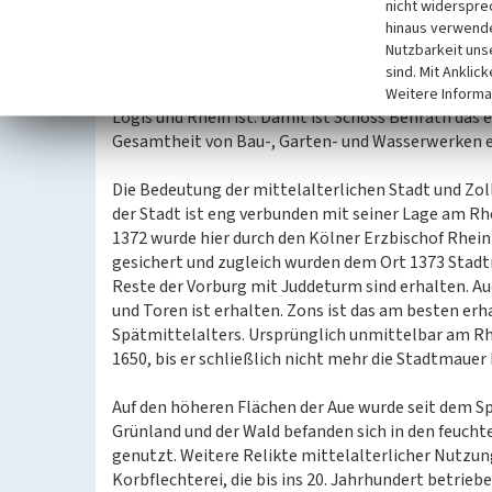
nicht widerspre
Die 1222 erstmals genannte Burg der Herren von Be
hinaus verwende
später Herzöge von Berg. Sie wurde vor 1651 durch
Nutzbarkeit uns
heutigen Rokoko-Schloss weichen musste. Bestandte
sind. Mit Anklic
Park, dessen auffälligster Teil das durch dia- un
Weitere Informa
Logis und Rhein ist. Damit ist Schoss Benrath das e
Gesamtheit von Bau-, Garten- und Wasserwerken er
Die Bedeutung der mittelalterlichen Stadt und Zol
der Stadt ist eng verbunden mit seiner Lage am Rh
1372 wurde hier durch den Kölner Erzbischof Rhein
gesichert und zugleich wurden dem Ort 1373 Stadt
Reste der Vorburg mit Juddeturm sind erhalten. A
und Toren ist erhalten. Zons ist das am besten erh
Spätmittelalters. Ursprünglich unmittelbar am Rhe
1650, bis er schließlich nicht mehr die Stadtmauer
Auf den höheren Flächen der Aue wurde seit dem Sp
Grünland und der Wald befanden sich in den feucht
genutzt. Weitere Relikte mittelalterlicher Nutzu
Korbflechterei, die bis ins 20. Jahrhundert betrie