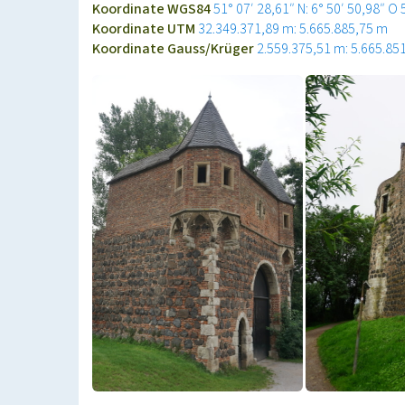
Koordinate WGS84
51° 07′ 28,61″ N: 6° 50′ 50,98″ O
Koordinate UTM
32.349.371,89 m: 5.665.885,75 m
Koordinate Gauss/Krüger
2.559.375,51 m: 5.665.85