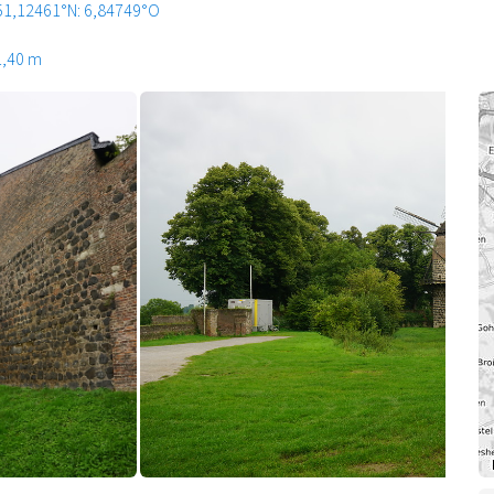
51,12461°N: 6,84749°O
1,40 m