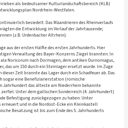
hrieben als bedeutsamer Kulturlandschaftsbereich (KLB)
ntwicklungsplan Nordrhein-Westfalen.
ontinuierlich besiedelt. Das Mäandrieren des Rheinverlaufs
ägten die Entwicklung im Verlauf der Jahrtausende;
ennen (z.B. Urdenbacher Altrhein).
e aus der ersten Hälfte des ersten Jahrhunderts. Hier
heutigen Verwaltung des Bayer-Konzerns Ziegel brannten. In
ie ala Noricorum nach Dormagen, dem antiken Durnomagus,
ger, das um 150 durch ein Steinlager ersetzt wurde. Im Zuge
n dieser Zeit brannte das Lager durch ein Schadfeuer ab. Das
ch sogar eine Benefiziarierstation (römische
en Jahrhundert das älteste am Niederrhein bekannte
zerfiel. Unter dem gallischen Sonderreich (4. Jahrhundert)
hende Befestigung zurückgezogen zu haben. Unter
 erneuert und in die Nordost-Ecke ein Kleinkastell
mische Besatzung ist bis zum Ende des 5. Jahrhunderts