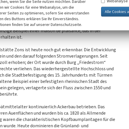
Webanalyse
chen, wenn Sie die Seite nutzen möchten. Darüber
rode gelangte im 13. Jahrhundert in den Besitz der Grafen,
n wir Cookies für eine Webanalyse, um die
 ein barockes Wasserschloss ersetzt, das ab 1755 dem
erer Seiten zu optimieren, sofern Sie einverstanden
il des 1773 fertig gestellten Schlosses Benrath ist ein
ken des Buttons erklären Sie Ihr Einverständnis.
d orthogonale Achsen erschlossene Boskett zwischen Corps de
tionen finden Sie auf unserer Datenschutzseite.
inzige Beispiel einer maison de plaisance, das in der
halten ist.
lstätte Zons ist heute noch gut erkennbar. Die Entwicklung
ein und den darauf folgenden Stromverlagerungen. Seit
zoll erhoben; der Ort wurde durch Burg „Friedestrom“
rechte verliehen. Das wiederhergestellte Hochschloss und
uch die Stadtbefestigung des 15. Jahrhunderts mit Türmen
altene Beispiel einer befestigten rheinischen Stadt des
in gelegen, verlagerte sich der Fluss zwischen 1550 und
 berührte.
ätmittelalter kontinuierlich Ackerbau betrieben. Das
eren Auenflächen und wurden bis ca. 1820 als Allmende
ng waren die charakteristischen Kopfbaumplantagen für die
ben wurde. Heute dominieren die Grünland- und