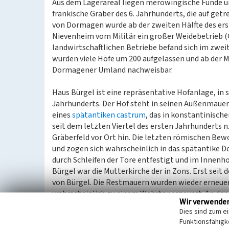
Aus dem Lagerareal liegen merowingische Funde un
fränkische Gräber des 6. Jahrhunderts, die auf ge
von Dormagen wurde ab der zweiten Hälfte des erst
Nievenheim vom Militär ein großer Weidebetrieb (G
landwirtschaftlichen Betriebe befand sich im zwei
wurden viele Höfe um 200 aufgelassen und ab der M
Dormagener Umland nachweisbar.
Haus Bürgel ist eine repräsentative Hofanlage, in
Jahrhunderts. Der Hof steht in seinen Außenmaue
eines
spätantiken castrum
, das in konstantinische
seit dem letzten Viertel des ersten Jahrhunderts n
Gräberfeld vor Ort hin. Die letzten römischen Bew
und zogen sich wahrscheinlich in das spätantike D
durch Schleifen der Tore entfestigt und im Innenho
Bürgel war die Mutterkirche der in Zons. Erst seit
von Bürgel. Die Restmauern wurden wieder erneuer
wahrscheinlich zu einem Wehrtor erneuert. An der 
Wir verwende
daneben wahrscheinlich der mittelalterliche Palas
Dies sind zum e
spätantike Kastell wurde ab jetzt als Burg genutzt
Funktionsfähigke