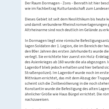
Der Raum Dormagen - Zons - Benrath ist hier besc
wie im Fachbeitrag Kulturlandschaft zum Landese
Dieses Gebiet ist seit dem Neolithikum bis heute k
und damit verbundene Rheinstromverlagerungen pr
Altrheinarme sind noch deutlich im Gelände zu erk
In Dormagen liegt eine römische Befestigungsanlag
lagen Soldaten der 1. Legion, die im Bereich der 
den 80er Jahren des ersten Jahrhunderts wurde d
verlegt. Sie errichtete hier zuerst ein Holz-Erdela
des Asienkrieges ab 160 wurde die ala abgezogen. I
Lagerdorf blieb jedoch erhalten und hier befand si
Straßenpolizei). Im Lagerdorf wurde noch im erst
Mithräum errichtet, das mit dem Abzug der Truppe 
scheint sich die Zivilbevölkerung in die noch ste
Konstantin wurde die Befestigung des alten Lagers
ähnlicher Größe wie Haus Bürgel errichtet. Die rö
nachzuweisen.