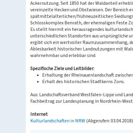
Ackernutzung. Seit 1850 hat der Waldanteil erhe
vereinzelte Hecken und Obstwiesen. Der Bereich e
spätmittelalterlichen/frühneuzeitlichen Siedlung
Schlosskomplex Benrath, der ehemaligen Feste Z
Es stellt hiermit ein herausragendes kulturlands
unterschiedlichen Standorten aus ursprüngliche u
ergibt sich ein wertvoller Raumzusammenhang, de
Ablesbarkeit historischer Landnutzungen mit Wald
wahrnehmbar und erlebbar sind.
Spezifische Ziele und Leitbilder:
Erhaltung der Rheinauenlandschaft zwischen
Erhalt des historischen Stadtkerns Zons.
Aus: Landschaftsverband Westfalen-Lippe und Lands
Fachbeitrag zur Landesplanung in Nordrhein-Westf
Internet
Kulturlandschaften in NRW
(Abgerufen: 03.04.2018)