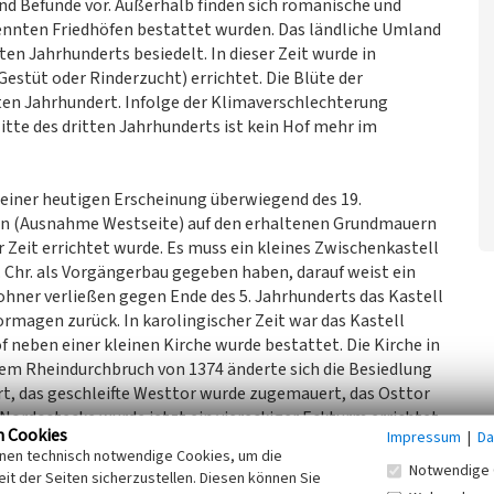
d Befunde vor. Außerhalb finden sich romanische und
trennten Friedhöfen bestattet wurden. Das ländliche Umland
en Jahrhunderts besiedelt. In dieser Zeit wurde in
estüt oder Rinderzucht) errichtet. Die Blüte der
ten Jahrhundert. Infolge der Klimaverschlechterung
itte des dritten Jahrhunderts ist kein Hof mehr im
 seiner heutigen Erscheinung überwiegend des 19.
rn (Ausnahme Westseite) auf den erhaltenen Grundmauern
r Zeit errichtet wurde. Es muss ein kleines Zwischenkastell
. Chr. als Vorgängerbau gegeben haben, darauf weist ein
ohner verließen gegen Ende des 5. Jahrhunderts das Kastell
ormagen zurück. In karolingischer Zeit war das Kastell
f neben einer kleinen Kirche wurde bestattet. Die Kirche in
 dem Rheindurchbruch von 1374 änderte sich die Besiedlung
t, das geschleifte Westtor wurde zugemauert, das Osttor
Nordostecke wurde jetzt ein viereckiger Eckturm errichtet,
n Cookies
Impressum
|
Da
t, der durch den Barockneubau zerstört wurde. Das
inen technisch notwendige Cookies, um die
. Die bisherige Pfarrkirche wurde Eigenkirche.
Notwendige 
it der Seiten sicherzustellen. Diesen können Sie