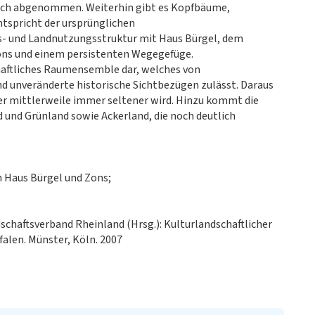
blich abgenommen. Weiterhin gibt es Kopfbäume,
ntspricht der ursprünglichen
s- und Landnutzungsstruktur mit Haus Bürgel, dem
ons und einem persistenten Wegegefüge.
chaftliches Raumensemble dar, welches von
nd unveränderte historische Sichtbezügen zulässt. Daraus
r mittlerweile immer seltener wird. Hinzu kommt die
 und Grünland sowie Ackerland, die noch deutlich
 Haus Bürgel und Zons;
chaftsverband Rheinland (Hrsg.): Kulturlandschaftlicher
alen. Münster, Köln. 2007