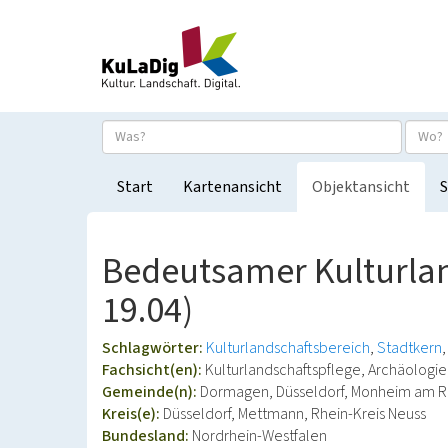
Start
Kartenansicht
Objektansicht
S
Bedeutsamer Kulturlan
19.04)
Schlagwörter:
Kulturlandschaftsbereich
Stadtkern
Fachsicht(en):
Kulturlandschaftspflege, Archäolog
Gemeinde(n):
Dormagen, Düsseldorf, Monheim am Rh
Kreis(e):
Düsseldorf, Mettmann, Rhein-Kreis Neuss
Bundesland:
Nordrhein-Westfalen