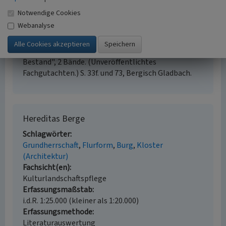
Literatur
Notwendige Cookies
Webanalyse
Kistemann, Eva (2002)
Fachgutachten „Einfluss der
Zisterzienser auf die Kulturlandschaft in und um
Altenberg. Historische Entwicklung und aktueller
Bestand", 2 Bände. (Unveröffentlichtes
Fachgutachten.) S. 33f. und 73, Bergisch Gladbach.
Hereditas Berge
Schlagwörter
Grundherrschaft
Flurform
Burg
Kloster
(Architektur)
Fachsicht(en)
Kulturlandschaftspflege
Erfassungsmaßstab
i.d.R. 1:25.000 (kleiner als 1:20.000)
Erfassungsmethode
Literaturauswertung