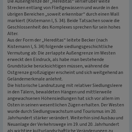
Die Außengrenze der „Hereditas“ verlief über weite
Strecken entlang von Fließgewässern und wurde in den
übrigen Bereichen „soweit erkennbar“ durch einen Wall
markiert (Kistemann I, S. 34). Beide Tatsachen sowie die
Geschlossenheit des Komplexes sprechen für sein hohes
Alter.
Aus der Form der „Hereditas“ leitete Becker (nach
Kistemann I, S. 34) folgende siedlungsgeschichtliche
Vermutung ab: Die zerlappte Außengrenze im Westen
erweckt den Eindruck, als habe man bestehende
Grundstücke berücksichtigen müssen, während die
Ostgrenze großzügiger erscheint und sich weitgehend an
Geländemerkmale anlehnt.
Die historische Landnutzung mit relativer Siedlungsleere
in den Tälern, bewaldeten Hängen und mittlerweile
angewachsenen Höhensiedlungen hat sich vor allem im
Osten in seinen wesentlichen Zügen erhalten. Der Westen
wurde durch Siedlungswachstum und Tourismus im 20.
Jahrhundert stärker verändert. Weiterhin sind Ausbau und
Neuanlage der Verkehrswege im 19. und 20. Jahrhundert
als wichtige kulturlandschaftliche Veränderungen zu