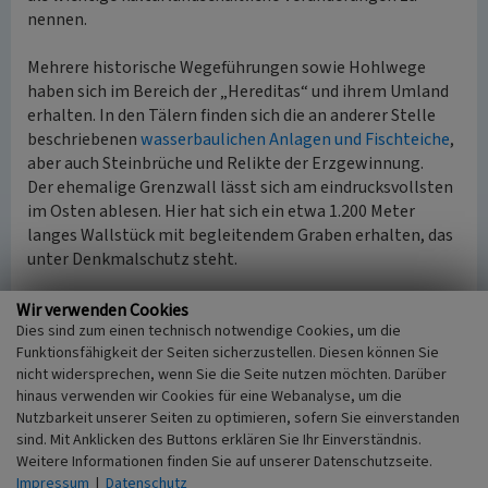
nennen.
Mehrere historische Wegeführungen sowie Hohlwege
haben sich im Bereich der „Hereditas“ und ihrem Umland
erhalten. In den Tälern finden sich die an anderer Stelle
beschriebenen
wasserbaulichen Anlagen und Fischteiche
,
aber auch Steinbrüche und Relikte der Erzgewinnung.
Der ehemalige Grenzwall lässt sich am eindrucksvollsten
im Osten ablesen. Hier hat sich ein etwa 1.200 Meter
langes Wallstück mit begleitendem Graben erhalten, das
unter Denkmalschutz steht.
(Beate Lange, LVR-Fachbereich Umwelt, 2008/2009)
Wir verwenden Cookies
Dies sind zum einen technisch notwendige Cookies, um die
Funktionsfähigkeit der Seiten sicherzustellen. Diesen können Sie
Denkmalbereich
nicht widersprechen, wenn Sie die Seite nutzen möchten. Darüber
Das Kerngebiet der Hereditas Berge erfüllt die
hinaus verwenden wir Cookies für eine Webanalyse, um die
Voraussetzungen zur Ausweisung eines Denkmalbereiches
Nutzbarkeit unserer Seiten zu optimieren, sofern Sie einverstanden
gemäß Denkmalschutzgesetz NRW (
Denkmalbereich
sind. Mit Anklicken des Buttons erklären Sie Ihr Einverständnis.
„Altenberger Dom im Tal der Dhünn“
).
Weitere Informationen finden Sie auf unserer Datenschutzseite.
Impressum
|
Datenschutz