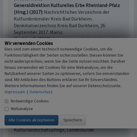
Generaldirektion Kulturelles Erbe Rheinland-Pfalz
(Hrsg.) (2017)
Nachrichtliches Verzeichnis der
Kulturdenkmäler Kreis Bad Dürkheim.
Denkmalverzeichnis Kreis Bad Dürkheim, 26.
September 2017. Mainz.
Koehler, G. (2010)
Konzept zur ökologischen
Wir verwenden Cookies
Bewertung und Entwicklung der Wooge im
Dies sind zum einen technisch notwendige Cookies, um die
Biosphärenreservat Pfälzerwald. (Reihe der
Funktionsfähigkeit der Seiten sicherzustellen. Diesen können Sie
Berichte des Fachgebietes Wasserbau und
nicht widersprechen, wenn Sie die Seite nutzen möchten. Darüber
Wasserwirtschaft der TU Kaiserslautern (Bericht
hinaus verwenden wir Cookies für eine Webanalyse, um die
20).) o. O.
Nutzbarkeit unserer Seiten zu optimieren, sofern Sie einverstanden
sind. Mit Anklicken des Buttons erklären Sie Ihr Einverständnis.
Weitere Informationen finden Sie auf unserer Datenschutzseite.
Impressum
|
Datenschutz
Holztrift am Breitenbach
Notwendige Cookies
Webanalyse
Schlagwörter
Oberflächengewässer
Überlaufquelle
Sohlrampe
Fachsichten
Kulturlandschaftspflege, Landeskunde