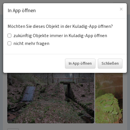
Togg
×
In App öffnen
navig
Möchten Sie dieses Objekt in der Kuladig-App öffnen?
Holztrift am Breitenbach
zukünftig Objekte immer in Kuladig-App öffnen
nicht mehr fragen
Schlagwörter:
Oberflächengewässer
Überlaufquelle
Sohlrampe
Fachsicht(en):
Kulturlandschaftspflege, Landeskunde
In App öffnen
Schließen