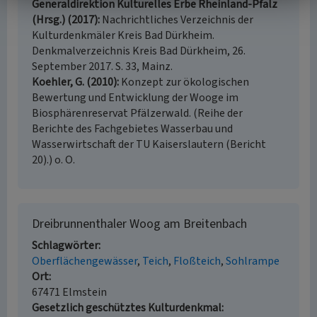
Generaldirektion Kulturelles Erbe Rheinland-Pfalz
(Hrsg.) (2017)
Nachrichtliches Verzeichnis der
Kulturdenkmäler Kreis Bad Dürkheim.
Denkmalverzeichnis Kreis Bad Dürkheim, 26.
September 2017. S. 33, Mainz.
Koehler, G. (2010)
Konzept zur ökologischen
Bewertung und Entwicklung der Wooge im
Biosphärenreservat Pfälzerwald. (Reihe der
Berichte des Fachgebietes Wasserbau und
Wasserwirtschaft der TU Kaiserslautern (Bericht
20).) o. O.
Dreibrunnenthaler Woog am Breitenbach
Schlagwörter
Oberflächengewässer
Teich
Floßteich
Sohlrampe
Ort
67471 Elmstein
Gesetzlich geschütztes Kulturdenkmal