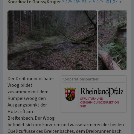
Koordinate Gauss/Krüger
3.425.465,84 m: 5.473.001,07 m
Der Dreibrunnenthaler
Kooperationspartner
Woog bildet
zusammen mit dem
Rumpelswoog den
Ausgangspunkt der
Holztrift am
Breitenbach. Der Woog
befindet sich am kürzeren und wasserärmeren der beiden
Quellzuflüsse des Breitenbaches, dem Dreibrunnenbach.