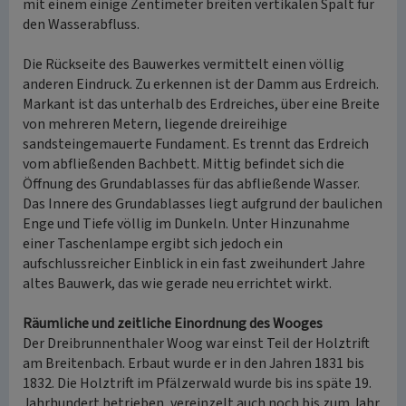
mit einem einige Zentimeter breiten vertikalen Spalt für
den Wasserabfluss.
Die Rückseite des Bauwerkes vermittelt einen völlig
anderen Eindruck. Zu erkennen ist der Damm aus Erdreich.
Markant ist das unterhalb des Erdreiches, über eine Breite
von mehreren Metern, liegende dreireihige
sandsteingemauerte Fundament. Es trennt das Erdreich
vom abfließenden Bachbett. Mittig befindet sich die
Öffnung des Grundablasses für das abfließende Wasser.
Das Innere des Grundablasses liegt aufgrund der baulichen
Enge und Tiefe völlig im Dunkeln. Unter Hinzunahme
einer Taschenlampe ergibt sich jedoch ein
aufschlussreicher Einblick in ein fast zweihundert Jahre
altes Bauwerk, das wie gerade neu errichtet wirkt.
Räumliche und zeitliche Einordnung des Wooges
Der Dreibrunnenthaler Woog war einst Teil der Holztrift
am Breitenbach. Erbaut wurde er in den Jahren 1831 bis
1832. Die Holztrift im Pfälzerwald wurde bis ins späte 19.
Jahrhundert betrieben, vereinzelt auch noch bis zum Jahr