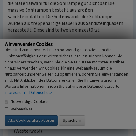
die Materialwahl für die Sohlrampe gut sichtbar. Die
massive Sohlrampen besteht aus großen
Sandsteinplatten. Die Seitenwände der Sohlrampe
wurden als treppenartige Mauern aus Sandsteinquadern
hergestellt. Diese sind teilweise eingestürzt.
Aufgrund des großen Gefälles des Breitenbaches wurde
Wir verwenden Cookies
das gesamte Triftgewässer durch mehrere Sohlrampen,
Dies sind zum einen technisch notwendige Cookies, um die
Funktionsfähigkeit der Seiten sicherzustellen. Diesen können Sie
wie z.B. die
Sohlrampe am Breitenbach
, ergänzt.
nicht widersprechen, wenn Sie die Seite nutzen möchten. Darüber
hinaus verwenden wir Cookies für eine Webanalyse, um die
(Matthias C.S. Dreyer, Struktur- und
Nutzbarkeit unserer Seiten zu optimieren, sofern Sie einverstanden
Genehmigungsdirektion Süd, 2019)
sind. Mit Anklicken des Buttons erklären Sie Ihr Einverständnis.
Weitere Informationen finden Sie auf unserer Datenschutzseite.
Impressum
|
Datenschutz
Literatur
Notwendige Cookies
Albrecht, Karl-Heinz / Landkreis Pirmasens (Hrsg.)
Webanalyse
(1983)
Die südpfälzische Holztrift und ihr Ende vor
100 Jahren. (Heimatkalender für das Pirmasenser
und Zweibrücker Land 1983.) S. 53-56. Rengsdorf
(Westerwald).