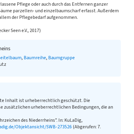
rlassene Pflege oder auch durch das Entfernen ganzer
äume parzellen- und einzelbaumscharf erfasst. Außerdem
r allem der Pflegebedarf aufgenommen.
ker Seen e.V., 2017)
heins
eitelbaum
Baumreihe
Baumgruppe
utz
te Inhalt ist urheberrechtlich geschützt. Die
e zusätzlichen urheberrechtlichen Bedingungen, die an
rzeichen des Niederrheins”. In: KuLaDig,
adig.de/Objektansicht/SWB-273526
(Abgerufen: 7.