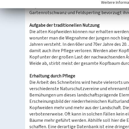
Brutbestandes brütet in Nordrhein-Westfalen. Der 
Weitere Informa
Kopfweiden. Außer dem Steinkauz ziehen weitere V
Gartenrotschwanz und Feldsperling bevorzugt ihr
Aufgabe der traditionellen Nutzung
Die alten Kopfweiden können nur erhalten werden,
worunter man die Wegnahme der jungen noch bieg
Jahren versteht. In den 60er und 70er Jahre des 20
damit auch ihre Pflege verloren. Werden aber Kop
Kopf unter der großen Last der nachwachsenden Äs
Weide ab, stirbt meist der gesamte Kopfbaum durch
Erhaltung durch Pflege
Die Arbeit des Schneitelns wird heute vielerorts u
verschiedenste Naturschutzvereine und ehrenamtl
Bemühungen um dieses landschaftsprägende Eleme
Erscheinungsbild der niederrheinischen Kulturla
Kopfweiden mehr und mehr aus der Landschaft. Di
verbotenerweise. Oft kann in solchen Fällen kein 
Bäume mehr geführt werden. Abhilfe soll hier die
schaffen. Eine derartige Datenbank ist eine drin