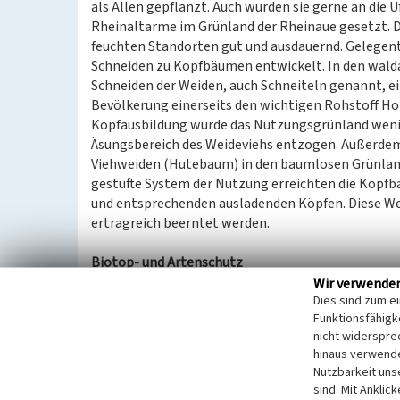
als Allen gepflanzt. Auch wurden sie gerne an die 
Rheinaltarme im Grünland der Rheinaue gesetzt. D
feuchten Standorten gut und ausdauernd. Gelegent
Schneiden zu Kopfbäumen entwickelt. In den wald
Schneiden der Weiden, auch Schneiteln genannt, ein
Bevölkerung einerseits den wichtigen Rohstoff Hol
Kopfausbildung wurde das Nutzungsgrünland wenig
Äsungsbereich des Weideviehs entzogen. Außerdem
Viehweiden (Hutebaum) in den baumlosen Grünland
gestufte System der Nutzung erreichten die Kop
und entsprechenden ausladenden Köpfen. Diese W
ertragreich beerntet werden.
Biotop- und Artenschutz
Darüber hinaus haben über Jahrzehnte wenn nich
Wir verwende
Dies sind zum e
nicht nur für das Landschaftsbild, sondern auch für
Funktionsfähigke
Kopfweiden mit großem Stammumfang und auslade
nicht widerspre
Insekten, Vögeln und Säugetieren beliebte Rückzug
hinaus verwende
Baumstämme werden vor allem vom Steinkauz (Athe
Nutzbarkeit uns
Eulenart bildet der Niederrhein einen Verbreitun
sind. Mit Anklic