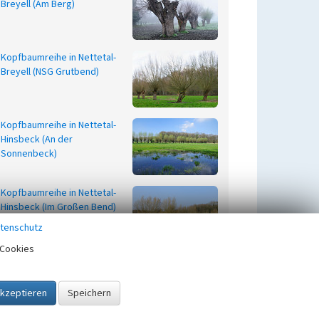
Breyell (Am Berg)
Kopfbaumreihe in Nettetal-
Breyell (NSG Grutbend)
Kopfbaumreihe in Nettetal-
Hinsbeck (An der
Sonnenbeck)
Kopfbaumreihe in Nettetal-
Hinsbeck (Im Großen Bend)
tenschutz
Cookies
Kopfbaumreihe in Nettetal-
Hinsbeck (Schlöp)