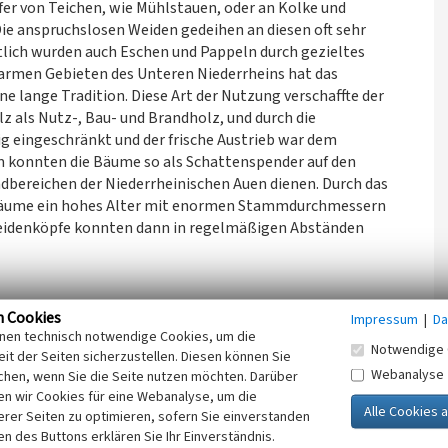
Ufer von Teichen, wie Mühlstauen, oder an Kolke und
ie anspruchslosen Weiden gedeihen an diesen oft sehr
lich wurden auch Eschen und Pappeln durch gezieltes
armen Gebieten des Unteren Niederrheins hat das
e lange Tradition. Diese Art der Nutzung verschaffte der
z als Nutz-, Bau- und Brandholz, und durch die
 eingeschränkt und der frische Austrieb war dem
 konnten die Bäume so als Schattenspender auf den
bereichen der Niederrheinischen Auen dienen. Durch das
fbäume ein hohes Alter mit enormen Stammdurchmessern
eidenköpfe konnten dann in regelmäßigen Abständen
t Jahrhunderte genutzte Kopfbäume eine hohe Bedeutung
n Cookies
Impressum
|
Da
inen technisch notwendige Cookies, um die
 den Biotop- und Artenschutz. Vor allem die alten
Notwendige 
it der Seiten sicherzustellen. Diesen können Sie
nden Kronen waren und sind bei einer großen Zahl von
Webanalyse
chen, wenn Sie die Seite nutzen möchten. Darüber
s-, Aufenthalts- und Brutorte. Die höhlenreichen
n wir Cookies für eine Webanalyse, um die
ne noctua) als Bruthabitat genutzt. Für diese kleine
erer Seiten zu optimieren, sofern Sie einverstanden
gsschwerpunkt - über 50% des bundesdeutschen
ken des Buttons erklären Sie Ihr Einverständnis.