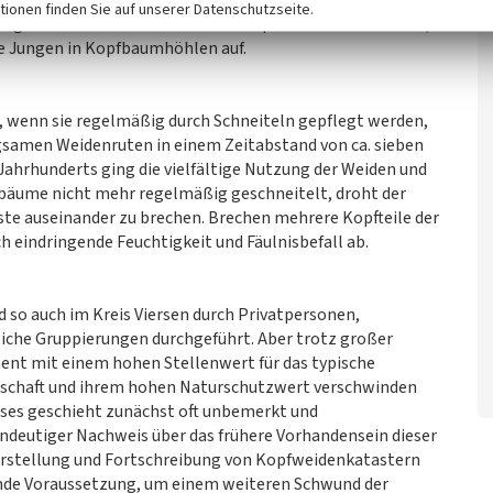
Steinkauz ist der Charaktervogel der niederrheinischen
tionen finden Sie auf unserer Datenschutzseite.
ogelarten der Roten Liste wie beispielsweise Hohltaube,
e Jungen in Kopfbaumhöhlen auf.
 wenn sie regelmäßig durch Schneiteln gepflegt werden,
samen Weidenruten in einem Zeitabstand von ca. sieben
. Jahrhunderts ging die vielfältige Nutzung der Weiden und
fbäume nicht mehr regelmäßig geschneitelt, droht der
te auseinander zu brechen. Brechen mehrere Kopfteile der
 eindringende Feuchtigkeit und Fäulnisbefall ab.
nd so auch im Kreis Viersen durch Privatpersonen,
iche Gruppierungen durchgeführt. Aber trotz großer
nt mit einem hohen Stellenwert für das typische
ndschaft und ihrem hohen Naturschutzwert verschwinden
eses geschieht zunächst oft unbemerkt und
eindeutiger Nachweis über das frühere Vorhandensein dieser
 Erstellung und Fortschreibung von Kopfweidenkatastern
gende Voraussetzung, um einem weiteren Schwund der