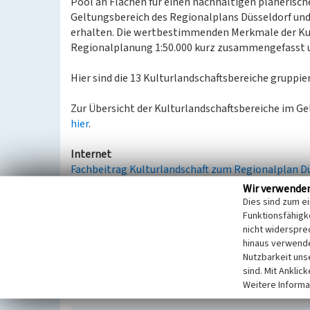
Pool an Flächen für einen nachhaltigen planerisc
Geltungsbereich des Regionalplans Düsseldorf und
erhalten. Die wertbestimmenden Merkmale der Kul
Regionalplanung 1:50.000 kurz zusammengefasst u
Hier sind die 13 Kulturlandschaftsbereiche gruppiert
Zur Übersicht der Kulturlandschaftsbereiche im G
hier
.
Internet
Fachbeitrag Kulturlandschaft zum Regionalplan D
Wir verwende
Dies sind zum e
Literatur
Funktionsfähigke
nicht widerspre
Landschaftsverband Rheinland (Hrsg.) (2013)
Fa
hinaus verwende
Düsseldorf. Erhaltende Kulturlandschaftsentwic
Nutzbarkeit uns
http://www.kulturlandschaftsentwicklung-nrw.l
sind. Mit Anklic
Weitere Informa