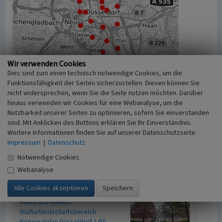
Wir verwenden Cookies
Dies sind zum einen technisch notwendige Cookies, um die
Funktionsfähigkeit der Seiten sicherzustellen. Diesen können Sie
nicht widersprechen, wenn Sie die Seite nutzen möchten. Darüber
hinaus verwenden wir Cookies für eine Webanalyse, um die
Nutzbarkeit unserer Seiten zu optimieren, sofern Sie einverstanden
Zugehörige Objekte
20
sind. Mit Anklicken des Buttons erklären Sie Ihr Einverständnis.
Weitere Informationen finden Sie auf unserer Datenschutzseite.
Angerbachtal / Schwarzbachtal /
Impressum
|
Datenschutz
Homberger Hochfläche
(Kulturlandschaftsbereich
Notwendige Cookies
Regionalplan Düsseldorf 147)
Webanalyse
Beginn 2012
Bereich zwischen Mündelheim,
Rahm und Kalkum
(Kulturlandschaftsbereich