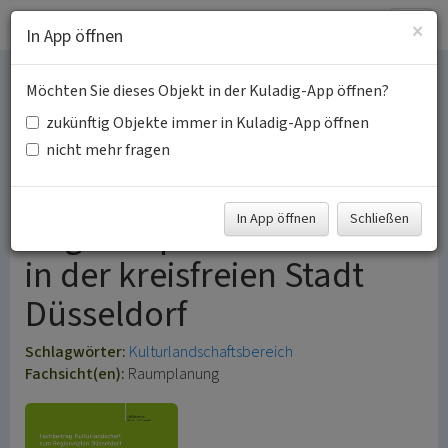
Togg
×
In App öffnen
navig
Möchten Sie dieses Objekt in der Kuladig-App öffnen?
Kulturlandschaftsbereiche
zukünftig Objekte immer in Kuladig-App öffnen
(KLBs) im
nicht mehr fragen
Geltungsbereich des
In App öffnen
Schließen
Regionalplans Düsseldorf
in der kreisfreien Stadt
Düsseldorf
Schlagwörter:
Kulturlandschaftsbereich
Fachsicht(en):
Raumplanung