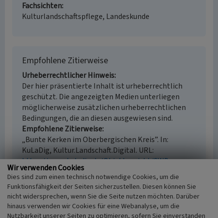
Fachsichten
Kulturlandschaftspflege, Landeskunde
Empfohlene Zitierweise
Urheberrechtlicher Hinweis
Der hier präsentierte Inhalt ist urheberrechtlich
geschützt. Die angezeigten Medien unterliegen
möglicherweise zusätzlichen urheberrechtlichen
Bedingungen, die an diesen ausgewiesen sind.
Empfohlene Zitierweise
„Bunte Kerken im Oberbergischen Kreis”. In:
KuLaDig, Kultur.Landschaft.Digital. URL:
https://www.kuladig.de/Objektansicht/SWB-
Wir verwenden Cookies
206257
(Abgerufen: 9. August 2026)
Dies sind zum einen technisch notwendige Cookies, um die
Funktionsfähigkeit der Seiten sicherzustellen. Diesen können Sie
nicht widersprechen, wenn Sie die Seite nutzen möchten. Darüber
hinaus verwenden wir Cookies für eine Webanalyse, um die
Nutzbarkeit unserer Seiten zu optimieren, sofern Sie einverstanden