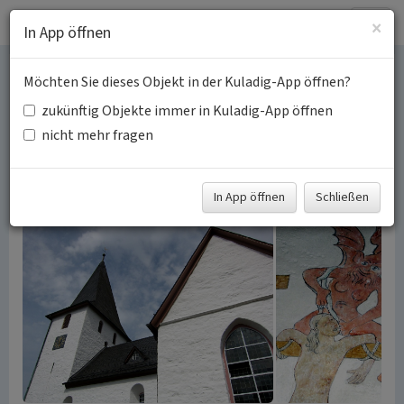
Togg
×
In App öffnen
navig
Möchten Sie dieses Objekt in der Kuladig-App öffnen?
Bunte Kerken im
zukünftig Objekte immer in Kuladig-App öffnen
Oberbergischen Kreis
nicht mehr fragen
Schlagwörter:
Kirchengebäude
Fachsicht(en):
Kulturlandschaftspflege, Landeskunde
In App öffnen
Schließen