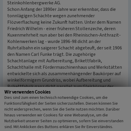
Steinkohlenbergwerke AG.
Schon Anfang der 1890er Jahre war erkennbar, dass die
tonnlägigen Schächte wegen zunehmender
Flözverflachung keine Zukunft hatten. Unter dem Namen
Friedrich Wilhelm - einer früheren Stollenzeche, deren
Kuxenmehrheit nun aber bei den Rheinischen-Anthrazit-
Kohlenwerken lag - wurde 1896-98 dicht an der
Ruhrtalbahn ein saigerer Schacht abgeteuft, der seit 1906
den Namen Carl Funke trägt. Die zugehörige
Schachtanlage mit Aufbereitung, Brikettfabrik,
Schachthalle mit Fördermaschinenhaus und Werkstätten
entwickelte sich als zusammenhängender Baukörper auf
winkelförmigem Grundriss, wobei Aufbereitung und
Brikettfabrik ganz dicht parallel zum Gleiskörper der
Wir verwenden Cookies
Ruhrtalbahn angeordnet waren. Über dem Schacht erhob
Dies sind zum einen technisch notwendige Cookies, um die
sich ein Fördergerüst in Stahlkonstruktion; 1906 wurde
Funktionsfähigkeit der Seiten sicherzustellen. Diesen können Sie
mit 724 Beschäftigten 23.3267 t Kohle gefördert.
nicht widersprechen, wenn Sie die Seite nutzen möchten. Darüber
hinaus verwenden wir Cookies für eine Webanalyse, um die
Gleichzeitig mit der neuen Schachtanlage entstand
Nutzbarkeit unserer Seiten zu optimieren, sofern Sie einverstanden
entlang der östlichen Zufahrtsstraße eine Siedlung mit
sind. Mit Anklicken des Buttons erklären Sie Ihr Einverständnis.