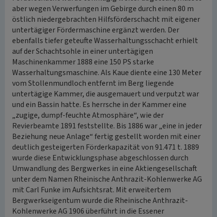
aber wegen Verwerfungen im Gebirge durch einen 80 m
östlich niedergebrachten Hilfsförderschacht mit eigener
untertägiger Fördermaschine ergänzt werden. Der
ebenfalls tiefer geteufte Wasserhaltungsschacht erhielt
auf der Schachtsohle in einer untertägigen
Maschinenkammer 1888 eine 150 PS starke
Wasserhaltungsmaschine. Als Kaue diente eine 130 Meter
vom Stollenmundloch entfernt im Berg liegende
untertägige Kammer, die ausgemauert und verputzt war
und ein Bassin hatte. Es herrsche in der Kammer eine
„zugige, dumpf-feuchte Atmosphäre“, wie der
Revierbeamte 1891 feststellte. Bis 1886 war „eine in jeder
Beziehung neue Anlage“ fertig gestellt worden mit einer
deutlich gesteigerten Förderkapazität von 91.471 t. 1889
wurde diese Entwicklungsphase abgeschlossen durch
Umwandlung des Bergwerkes in eine Aktiengesellschaft
unter dem Namen Rheinische Anthrazit-Kohlenwerke AG
mit Carl Funke im Aufsichtsrat. Mit erweitertem
Bergwerkseigentum wurde die Rheinische Anthrazit-
Kohlenwerke AG 1906 überführt in die Essener