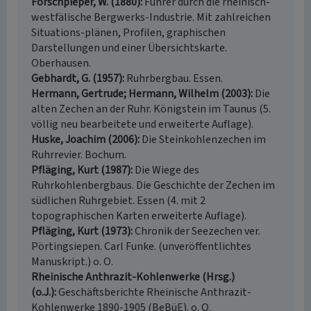
Forschpieper, W. (1880)
Führer durch die rheinisch-
westfälische Bergwerks-Industrie. Mit zahlreichen
Situations-plänen, Profilen, graphischen
Darstellungen und einer Übersichtskarte.
Oberhausen.
Gebhardt, G. (1957)
Ruhrbergbau. Essen.
Hermann, Gertrude; Hermann, Wilhelm (2003)
Die
alten Zechen an der Ruhr. Königstein im Taunus (5.
völlig neu bearbeitete und erweiterte Auflage).
Huske, Joachim (2006)
Die Steinkohlenzechen im
Ruhrrevier. Bochum.
Pfläging, Kurt (1987)
Die Wiege des
Ruhrkohlenbergbaus. Die Geschichte der Zechen im
südlichen Ruhrgebiet. Essen (4. mit 2
topographischen Karten erweiterte Auflage).
Pfläging, Kurt (1973)
Chronik der Seezechen ver.
Pörtingsiepen. Carl Funke. (unveröffentlichtes
Manuskript.) o. O.
Rheinische Anthrazit-Kohlenwerke (Hrsg.)
(o.J.)
Geschäftsberichte Rheinische Anthrazit-
Kohlenwerke 1890-1905 (BeBüE). o. O.