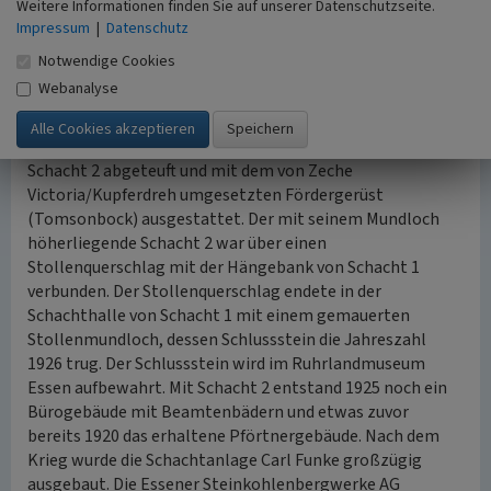
eingeschossigen Vierhäusern zur Flussseite im „Villenstil“
Weitere Informationen finden Sie auf unserer Datenschutzseite.
und zweigeschossigen Mehrfamilienhäusern an der
Impressum
|
Datenschutz
Bergseite. Nachdem Schacht 1 schon 1912-15 tiefer
Notwendige Cookies
geteuft worden war, wurde um 1921 die Fördereinrichtung
Webanalyse
erneuert. Das neue Fördergerüst war um 90o gedreht und
stand in Verbindung mit einem neuen
Fördermaschinenhaus (Abb.360,361). 1925/26 wurde
Schacht 2 abgeteuft und mit dem von Zeche
Victoria/Kupferdreh umgesetzten Fördergerüst
(Tomsonbock) ausgestattet. Der mit seinem Mundloch
höherliegende Schacht 2 war über einen
Stollenquerschlag mit der Hängebank von Schacht 1
verbunden. Der Stollenquerschlag endete in der
Schachthalle von Schacht 1 mit einem gemauerten
Stollenmundloch, dessen Schlussstein die Jahreszahl
1926 trug. Der Schlussstein wird im Ruhrlandmuseum
Essen aufbewahrt. Mit Schacht 2 entstand 1925 noch ein
Bürogebäude mit Beamtenbädern und etwas zuvor
bereits 1920 das erhaltene Pförtnergebäude. Nach dem
Krieg wurde die Schachtanlage Carl Funke großzügig
ausgebaut. Die Essener Steinkohlenbergwerke AG