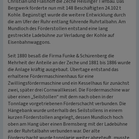
Christian und Flaßhoff die Zeche Heisinger Tiefbau. Das
Bergwerk förderte nun mit 148 Beschäftigten 24.102 t
Kohle. Begünstigt wurde die weitere Entwicklung durch
die am Ufer der Ruhr entlang führende Ruhrtalbahn. Am
Mundloch des Förderstollen entstand eine lang
gestreckte Ladebühne zur Verladung der Kohle auf
Eisenbahnwaggons.
Seit 1880 besaß die Firma Funke & Schürenberg die
Mehrheit der Anteile an der Zeche und 1881 bis 1886 wurde
die Anlage kräftig ausgebaut. Übertage entstand das
erhaltene Fördermaschinenhaus für eine
Zwillingsfördermaschine und ein Kesselhaus für zunächst
zwei, später drei Cornwallkessel. Die Fördermaschine war
über einen „Seilstollen“ mit dem nach oben in der
Tonnlage vorgetriebenen Förderschacht verbunden. Die
Hängebank wurde unterhalb des Seilstollens in einem
kurzen Förderstollen angelegt, dessen Mundloch hoch
oben am Hang über einen Bremsberg mit der Ladebühne
an der Ruhrtalbahn verbunden war. Der alte
Förderschacht wurde tonnlägig weiter abgeteuft, musste