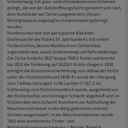
Schienenweg mit guss- und schmiedeeisernen Schienen
gelegt, die von der Gutehoffnungshütte geliefert und nach
dem Vorbild der auf Zeche Langenbrahm (Essen-
Rellinghausen) angelegten Schienenbahn gefertigt
wurden.
Hundsnocken bot nun das typische Bild einer
Stollenzeche des frühen 19. Jahrhunderts mit einem
Förderstollen, dessen Mundloch ein Zechenhaus
zugeordnet war, sowie Schienenweg und Ruhrniederlage.
Die Zeche förderte 1827 knapp 7000 t Kohle und konnte
bis 1832 die Förderung auf 16250 t Kohle steigern. 1836
erfolgte die Konzessionsverleihung zum Abbau der Kohle
unter der Stollensohle und 1838-41 wurde der Übergang
zum Tiefbau vollzogen. In 80 Lachter (=167,2 m)
Entfernung vom Stollenmundloch wurde, ausgehend von
der Stollensohle, ein tonnläger Schacht abgeteuft und im
Stollen über dem Schacht Kammern zur Aufstellung der
Maschine und Kessel in den Berg gebrochen und mit
Steinen ausgemauert. In der Maschinenkammer wurde
1841 eine kombinierte Förder- und
Wasserhaltungsmaschine von J. Nering, Bögel &