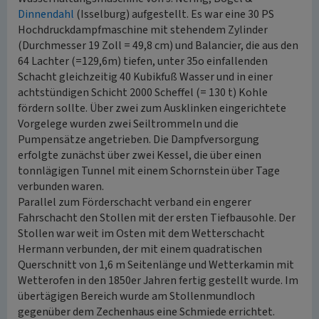
Dinnendahl
(Isselburg) aufgestellt. Es war eine 30 PS
Hochdruckdampfmaschine mit stehendem Zylinder
(Durchmesser 19 Zoll = 49,8 cm) und Balancier, die aus den
64 Lachter (=129,6m) tiefen, unter 35o einfallenden
Schacht gleichzeitig 40 Kubikfuß Wasser und in einer
achtstündigen Schicht 2000 Scheffel (= 130 t) Kohle
fördern sollte. Über zwei zum Ausklinken eingerichtete
Vorgelege wurden zwei Seiltrommeln und die
Pumpensätze angetrieben. Die Dampfversorgung
erfolgte zunächst über zwei Kessel, die über einen
tonnlägigen Tunnel mit einem Schornstein über Tage
verbunden waren.
Parallel zum Förderschacht verband ein engerer
Fahrschacht den Stollen mit der ersten Tiefbausohle. Der
Stollen war weit im Osten mit dem Wetterschacht
Hermann verbunden, der mit einem quadratischen
Querschnitt von 1,6 m Seitenlänge und Wetterkamin mit
Wetterofen in den 1850er Jahren fertig gestellt wurde. Im
übertägigen Bereich wurde am Stollenmundloch
gegenüber dem Zechenhaus eine Schmiede errichtet.