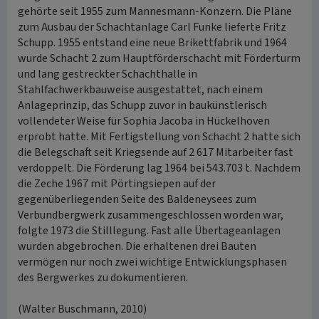
gehörte seit 1955 zum Mannesmann-Konzern. Die Pläne
zum Ausbau der Schachtanlage Carl Funke lieferte Fritz
Schupp. 1955 entstand eine neue Brikettfabrik und 1964
wurde Schacht 2 zum Hauptförderschacht mit Förderturm
und lang gestreckter Schachthalle in
Stahlfachwerkbauweise ausgestattet, nach einem
Anlageprinzip, das Schupp zuvor in baukünstlerisch
vollendeter Weise für Sophia Jacoba in Hückelhoven
erprobt hatte. Mit Fertigstellung von Schacht 2 hatte sich
die Belegschaft seit Kriegsende auf 2 617 Mitarbeiter fast
verdoppelt. Die Förderung lag 1964 bei 543.703 t. Nachdem
die Zeche 1967 mit Pörtingsiepen auf der
gegenüberliegenden Seite des Baldeneysees zum
Verbundbergwerk zusammengeschlossen worden war,
folgte 1973 die Stilllegung. Fast alle Übertageanlagen
wurden abgebrochen. Die erhaltenen drei Bauten
vermögen nur noch zwei wichtige Entwicklungsphasen
des Bergwerkes zu dokumentieren.
(Walter Buschmann, 2010)