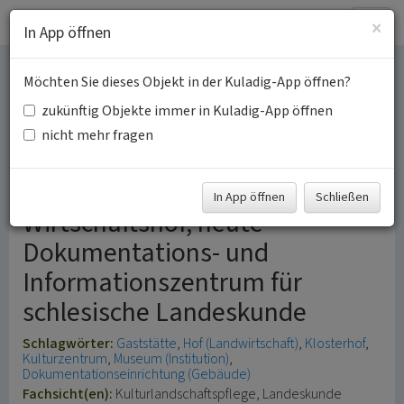
Togg
×
In App öffnen
navig
Möchten Sie dieses Objekt in der Kuladig-App öffnen?
Haus Schlesien
zukünftig Objekte immer in Kuladig-App öffnen
Heisterbacherrott
nicht mehr fragen
ehemaliger klösterlicher
In App öffnen
Schließen
Wirtschaftshof, heute
Dokumentations- und
Informationszentrum für
schlesische Landeskunde
Schlagwörter:
Gaststätte
Hof (Landwirtschaft)
Klosterhof
Kulturzentrum
Museum (Institution)
Dokumentationseinrichtung (Gebäude)
Fachsicht(en):
Kulturlandschaftspflege, Landeskunde