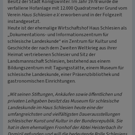
Besitz der Stadt Königswinter. Im Jahr 1978 wurde die
verfallene Hofanlage mit 12.000 Quadratmeter Grund vom
Verein
Haus Schlesien e.V.
erworben und in der Folgezeit
instandgesetzt.
Heute ist der ehemalige Wirtschaftshof Haus Schlesien als
„Dokumentations- und Informationszentrum für
schlesische Landeskunde“ ein Zentrum für Kultur und
Geschichte der nach dem Zweiten Weltkrieg aus ihrer
Heimat vertriebenen Schlesier und Sitz der
Landsmannschaft Schlesien, bestehend aus einem
Bildungszentrum mit Tagungsstätte, einem Museum für
schlesische Landeskunde, einer Präsenzbibliothek und
gastronomischen Einrichtungen.
„Mit seinen Stiftungen, Ankäufen sowie öffentlichen und
privaten Leihgaben besitzt das Museum für schlesische
Landeskunde im Haus Schlesien heute eine der
umfangreichsten und vielfältigsten Dauerausstellungen
schlesischer Kunst und Kultur in der Bundesrepublik. Sie
hat in dem ehemaligen Fronhof der Abtei Heisterbach ihr
Domizil gefunden und will die bedeutende Rolle Schlesiens