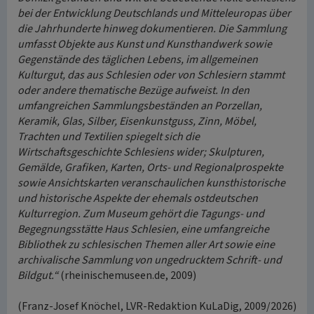
bei der Entwicklung Deutschlands und Mitteleuropas über
die Jahrhunderte hinweg dokumentieren. Die Sammlung
umfasst Objekte aus Kunst und Kunsthandwerk sowie
Gegenstände des täglichen Lebens, im allgemeinen
Kulturgut, das aus Schlesien oder von Schlesiern stammt
oder andere thematische Bezüge aufweist. In den
umfangreichen Sammlungsbeständen an Porzellan,
Keramik, Glas, Silber, Eisenkunstguss, Zinn, Möbel,
Trachten und Textilien spiegelt sich die
Wirtschaftsgeschichte Schlesiens wider; Skulpturen,
Gemälde, Grafiken, Karten, Orts- und Regionalprospekte
sowie Ansichtskarten veranschaulichen kunsthistorische
und historische Aspekte der ehemals ostdeutschen
Kulturregion. Zum Museum gehört die Tagungs- und
Begegnungsstätte Haus Schlesien, eine umfangreiche
Bibliothek zu schlesischen Themen aller Art sowie eine
archivalische Sammlung von ungedrucktem Schrift- und
Bildgut.“
(rheinischemuseen.de, 2009)
(Franz-Josef Knöchel, LVR-Redaktion KuLaDig, 2009/2026)