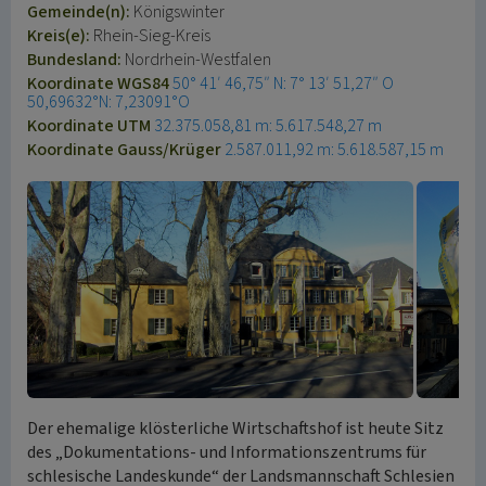
Gemeinde(n):
Königswinter
Kreis(e):
Rhein-Sieg-Kreis
Bundesland:
Nordrhein-Westfalen
Koordinate WGS84
50° 41′ 46,75″ N: 7° 13′ 51,27″ O
50,69632°N: 7,23091°O
Koordinate UTM
32.375.058,81 m: 5.617.548,27 m
Koordinate Gauss/Krüger
2.587.011,92 m: 5.618.587,15 m
Der ehemalige klösterliche Wirtschaftshof ist heute Sitz
des „Dokumentations- und Informationszentrums für
schlesische Landeskunde“ der Landsmannschaft Schlesien