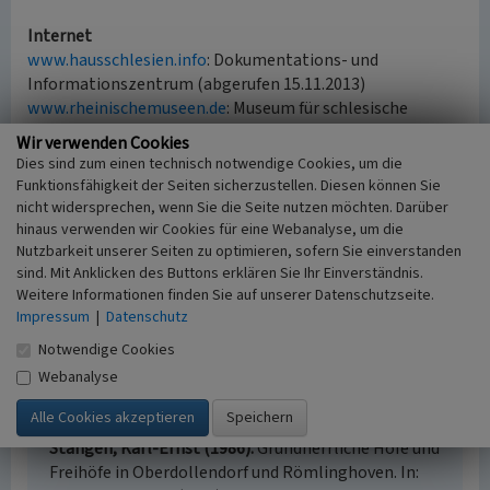
Internet
www.hausschlesien.info
: Dokumentations- und
Informationszentrum (abgerufen 15.11.2013)
www.rheinischemuseen.de
: Museum für schlesische
Landeskunde im Haus Schlesien (abgerufen 30.05.2009)
Wir verwenden Cookies
de.wikipedia.org
: Ottmar Edwin Strauss (abgerufen
Dies sind zum einen technisch notwendige Cookies, um die
22.06.2026)
Funktionsfähigkeit der Seiten sicherzustellen. Diesen können Sie
nicht widersprechen, wenn Sie die Seite nutzen möchten. Darüber
hinaus verwenden wir Cookies für eine Webanalyse, um die
Literatur
Nutzbarkeit unserer Seiten zu optimieren, sofern Sie einverstanden
sind. Mit Anklicken des Buttons erklären Sie Ihr Einverständnis.
Brunsch, Swen Holger (1998)
Das
Weitere Informationen finden Sie auf unserer Datenschutzseite.
Zisterzienserkloster Heisterbach von seiner
Impressum
|
Datenschutz
Gründung bis zum Anfang des 16. Jahrhunderts.
Notwendige Cookies
(Bonner Historische Forschungen, 58.) Siegburg.
Hoitz, Markus (1987)
Die Aufhebung der Abtei
Webanalyse
Heisterbach. (Königswinter in Geschichte und
Gegenwart, 3.) Königswinter.
Stangen, Karl-Ernst (1986)
Grundherrliche Höfe und
Freihöfe in Oberdollendorf und Römlinghoven. In: