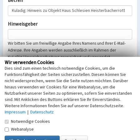
Betreff
Hinweisgeber
Wir bitten Sie um freiwillige Angabe Ihres Namens und Ihrer E-Mail-
Adresse. Ihre Angaben werden ausschließlich im Rahmen der
KuLaDig-Hinweisbearbeitung gespeichert und verwendet.
Wir verwenden Cookies
Selbstverständlich werden diese entsprechend der Vorschriften des
Dies sind zum einen technisch notwendige Cookies, um die
Telemediengesetzes, des Datenschutzgesetzes NRW und der seit
Funktionsfähigkeit der Seiten sicherzustellen. Diesen können Sie
dem 25.05.2018 gültigen Europäischen Datenschutzgrundverordnung
nicht widersprechen, wenn Sie die Seite nutzen möchten. Darüber
(EU-DSGVO) vertraulich behandelt, beachten Sie bitte unsere
hinaus verwenden wir Cookies für eine Webanalyse, um die
Hinweise zum
Datenschutz
.
Nutzbarkeit unserer Seiten zu optimieren, sofern Sie einverstanden
sind. Mit Anklicken des Buttons erklären Sie Ihr Einverständnis.
Nachricht
Weitere Informationen finden Sie auf unserer Datenschutzseite.
Impressum
|
Datenschutz
Notwendige Cookies
Webanalyse
Sicherheitsabfrage
Tragen Sie unten das Rechenergebnis aus der