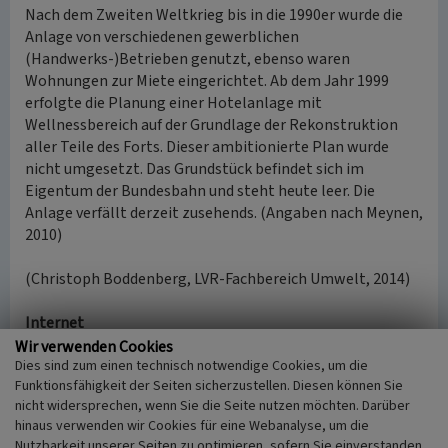
Nach dem Zweiten Weltkrieg bis in die 1990er wurde die
Anlage von verschiedenen gewerblichen
(Handwerks-)Betrieben genutzt, ebenso waren
Wohnungen zur Miete eingerichtet. Ab dem Jahr 1999
erfolgte die Planung einer Hotelanlage mit
Wellnessbereich auf der Grundlage der Rekonstruktion
aller Teile des Forts. Dieser ambitionierte Plan wurde
nicht umgesetzt. Das Grundstück befindet sich im
Eigentum der Bundesbahn und steht heute leer. Die
Anlage verfällt derzeit zusehends. (Angaben nach Meynen,
2010)
(Christoph Boddenberg, LVR-Fachbereich Umwelt, 2014)
Internet
koelner-festungsbauten.de
: Festungsstadt Köln
Wir verwenden Cookies
Dies sind zum einen technisch notwendige Cookies, um die
(Abgerufen am 15.07.2014)
Funktionsfähigkeit der Seiten sicherzustellen. Diesen können Sie
nicht widersprechen, wenn Sie die Seite nutzen möchten. Darüber
Literatur
hinaus verwenden wir Cookies für eine Webanalyse, um die
Nutzbarkeit unserer Seiten zu optimieren, sofern Sie einverstanden