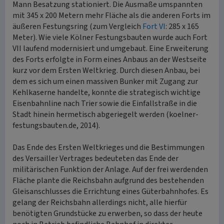
Mann Besatzung stationiert. Die Ausmaße umspannten
mit 345 x 200 Metern mehr Fläche als die anderen Forts im
äußeren Festungsring (zum Vergleich
Fort VI
: 285 x 165
Meter). Wie viele Kölner Festungsbauten wurde auch Fort
VII laufend modernisiert und umgebaut. Eine Erweiterung
des Forts erfolgte in Form eines Anbaus an der Westseite
kurz vor dem Ersten Weltkrieg. Durch diesen Anbau, bei
dem es sich um einen massiven Bunker mit Zugang zur
Kehlkaserne handelte, konnte die strategisch wichtige
Eisenbahnline nach Trier sowie die Einfallstraße in die
Stadt hinein hermetisch abgeriegelt werden (koelner-
festungsbauten.de, 2014).
Das Ende des Ersten Weltkrieges und die Bestimmungen
des Versailler Vertrages bedeuteten das Ende der
militärischen Funktion der Anlage. Auf der frei werdenden
Fläche plante die Reichsbahn aufgrund des bestehenden
Gleisanschlusses die Errichtung eines Güterbahnhofes. Es
gelang der Reichsbahn allerdings nicht, alle hierfür
benötigten Grundstücke zu erwerben, so dass der heute