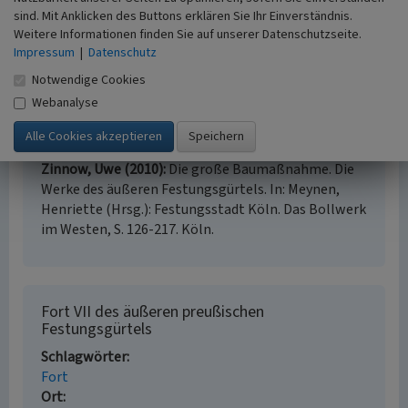
Meynen, Henriette / Fortis Colonia e.V. (Hrsg.)
sind. Mit Anklicken des Buttons erklären Sie Ihr Einverständnis.
(2010)
Festungsstadt Köln. Das Bollwerk im
Weitere Informationen finden Sie auf unserer Datenschutzseite.
Westen. (Fortis Colonia, Schriftenreihe Band 1.)
Impressum
|
Datenschutz
Köln.
Notwendige Cookies
Meynen, Henriette / Fortis Colonia e.V. (Hrsg.)
Webanalyse
(2010)
Katalog der Festungsbauten mit
Nachfolgenutzungen. (Festungsstadt Köln - Das
Bollwerk im Westen.) S. 494-503. Köln.
Zinnow, Uwe (2010)
Die große Baumaßnahme. Die
Werke des äußeren Festungsgürtels. In: Meynen,
Henriette (Hrsg.): Festungsstadt Köln. Das Bollwerk
im Westen, S. 126-217. Köln.
Fort VII des äußeren preußischen
Festungsgürtels
Schlagwörter
Fort
Ort