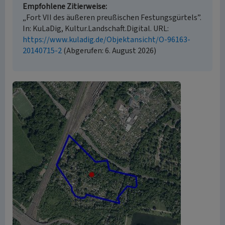
Empfohlene Zitierweise
„Fort VII des äußeren preußischen Festungsgürtels”.
In: KuLaDig, Kultur.Landschaft.Digital. URL:
https://www.kuladig.de/Objektansicht/O-96163-
20140715-2
(Abgerufen: 6. August 2026)