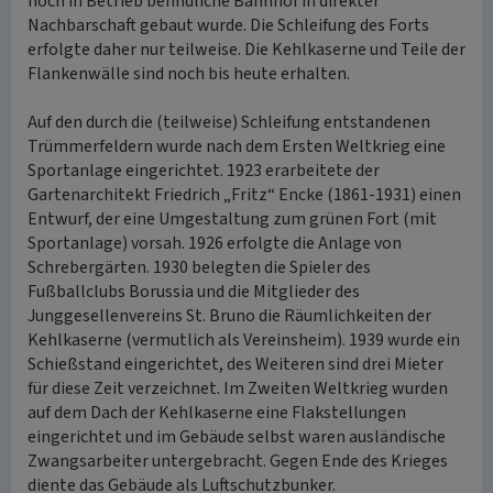
noch in Betrieb befindliche Bahnhof in direkter
Nachbarschaft gebaut wurde. Die Schleifung des Forts
erfolgte daher nur teilweise. Die Kehlkaserne und Teile der
Flankenwälle sind noch bis heute erhalten.
Auf den durch die (teilweise) Schleifung entstandenen
Trümmerfeldern wurde nach dem Ersten Weltkrieg eine
Sportanlage eingerichtet. 1923 erarbeitete der
Gartenarchitekt Friedrich „Fritz“ Encke (1861-1931) einen
Entwurf, der eine Umgestaltung zum grünen Fort (mit
Sportanlage) vorsah. 1926 erfolgte die Anlage von
Schrebergärten. 1930 belegten die Spieler des
Fußballclubs Borussia und die Mitglieder des
Junggesellenvereins St. Bruno die Räumlichkeiten der
Kehlkaserne (vermutlich als Vereinsheim). 1939 wurde ein
Schießstand eingerichtet, des Weiteren sind drei Mieter
für diese Zeit verzeichnet. Im Zweiten Weltkrieg wurden
auf dem Dach der Kehlkaserne eine Flakstellungen
eingerichtet und im Gebäude selbst waren ausländische
Zwangsarbeiter untergebracht. Gegen Ende des Krieges
diente das Gebäude als Luftschutzbunker.