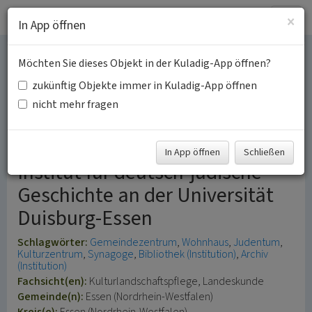
Togg
×
In App öffnen
navig
Möchten Sie dieses Objekt in der Kuladig-App öffnen?
Rabbinerhaus der Alten
zukünftig Objekte immer in Kuladig-App öffnen
Synagoge Essen
nicht mehr fragen
Salomon Ludwig Steinheim-
In App öffnen
Schließen
Institut für deutsch-jüdische
Geschichte an der Universität
Duisburg-Essen
Schlagwörter:
Gemeindezentrum
Wohnhaus
Judentum
Kulturzentrum
Synagoge
Bibliothek (Institution)
Archiv
(Institution)
Fachsicht(en):
Kulturlandschaftspflege, Landeskunde
Gemeinde(n):
Essen (Nordrhein-Westfalen)