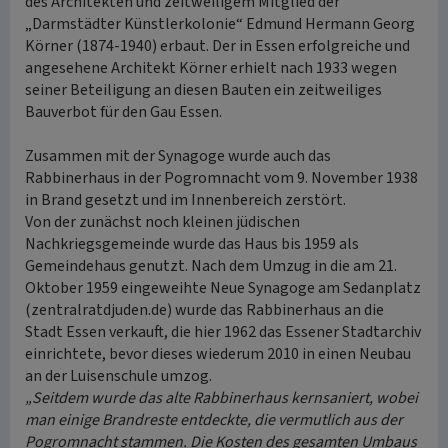
des Architekten und zeitweiligem Mitglied der
„Darmstädter Künstlerkolonie“ Edmund Hermann Georg
Körner (1874-1940) erbaut. Der in Essen erfolgreiche und
angesehene Architekt Körner erhielt nach 1933 wegen
seiner Beteiligung an diesen Bauten ein zeitweiliges
Bauverbot für den Gau Essen.
Zusammen mit der Synagoge wurde auch das
Rabbinerhaus in der Pogromnacht vom 9. November 1938
in Brand gesetzt und im Innenbereich zerstört.
Von der zunächst noch kleinen jüdischen
Nachkriegsgemeinde wurde das Haus bis 1959 als
Gemeindehaus genutzt. Nach dem Umzug in die am 21.
Oktober 1959 eingeweihte Neue Synagoge am Sedanplatz
(zentralratdjuden.de) wurde das Rabbinerhaus an die
Stadt Essen verkauft, die hier 1962 das Essener Stadtarchiv
einrichtete, bevor dieses wiederum 2010 in einen Neubau
an der Luisenschule umzog.
„Seitdem wurde das alte Rabbinerhaus kernsaniert, wobei
man einige Brandreste entdeckte, die vermutlich aus der
Pogromnacht stammen. Die Kosten des gesamten Umbaus