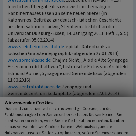
www.steinheim-institut.de
: „Lebedik un freylach“ – Zur
feierlichen Übergabe des renovierten ehemaligen
Rabbinerhauses Essen an seine neuen Mieter (in:
Kalonymos, Beiträge zur deutsch-jüdischen Geschichte
aus dem Salomon Ludwig Steinheim-Institut an der
Universität Duisburg-Essen, 14. Jahrgang 2011, Heft 2, S. 5)
(abgerufen 05.02.2014)
www.steinheim-institut.de
: epidat, Datenbank zur
jüdischen Grabsteinepigraphik (abgerufen 27.01.2014)
www.sprachkasse.de
: Chajms Sicht, „Als die Alte Synagoge
Essen noch nicht alt war“, historische Fotos von Architekt
Edmund Körner, Synagoge und Gemeindehaus (abgerufen
11.03.2016)
www.zentralratdjuden.de
: Synagoge und
Gemeindezentrum Sedanplatz (abgerufen 27.01.2014)
de.wikipedia.org
: Salomon Ludwig Steinheim-Institut
Wir verwenden Cookies
(abgerufen 27.01.2014)
Dies sind zum einen technisch notwendige Cookies, um die
de.wikipedia.org
: Alte Synagoge Essen, Geschichte des
Funktionsfähigkeit der Seiten sicherzustellen. Diesen können Sie
Rabbinerhauses (abgerufen 27.01.2014)
nicht widersprechen, wenn Sie die Seite nutzen möchten. Darüber
hinaus verwenden wir Cookies für eine Webanalyse, um die
Nutzbarkeit unserer Seiten zu optimieren, sofern Sie einverstanden