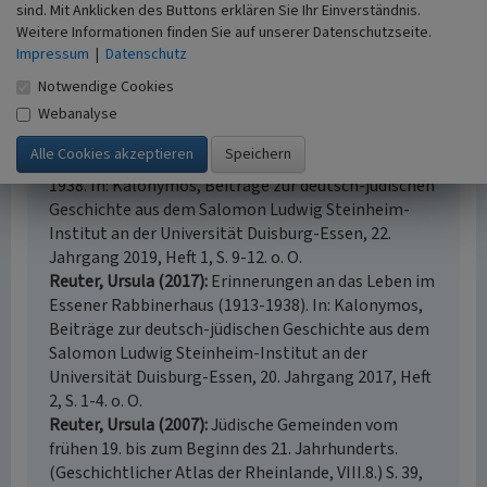
Literatur
sind. Mit Anklicken des Buttons erklären Sie Ihr Einverständnis.
Weitere Informationen finden Sie auf unserer Datenschutzseite.
Brocke, Michael (1999)
Feuer an Dein Heiligtum
Impressum
|
Datenschutz
gelegt. Zerstörte Synagogen 1938. (Beilage: Die
Notwendige Cookies
Synagogen der jüdischen Gemeinden Nordrhein-
Westfalen). (Gedenkbuch der Synagogen
Webanalyse
Deutschland 1.) Bochum.
Reuter, Ursula (2019)
Das Essener Rabbinerhaus seit
1938. In: Kalonymos, Beiträge zur deutsch-jüdischen
Geschichte aus dem Salomon Ludwig Steinheim-
Institut an der Universität Duisburg-Essen, 22.
Jahrgang 2019, Heft 1, S. 9-12. o. O.
Reuter, Ursula (2017)
Erinnerungen an das Leben im
Essener Rabbinerhaus (1913-1938). In: Kalonymos,
Beiträge zur deutsch-jüdischen Geschichte aus dem
Salomon Ludwig Steinheim-Institut an der
Universität Duisburg-Essen, 20. Jahrgang 2017, Heft
2, S. 1-4. o. O.
Reuter, Ursula (2007)
Jüdische Gemeinden vom
frühen 19. bis zum Beginn des 21. Jahrhunderts.
(Geschichtlicher Atlas der Rheinlande, VIII.8.) S. 39,