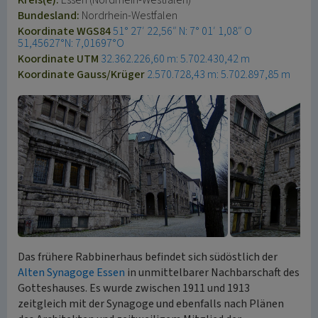
Kreis(e):
Essen (Nordrhein-Westfalen)
Bundesland:
Nordrhein-Westfalen
Koordinate WGS84
51° 27′ 22,56″ N: 7° 01′ 1,08″ O
51,45627°N: 7,01697°O
Koordinate UTM
32.362.226,60 m: 5.702.430,42 m
Koordinate Gauss/Krüger
2.570.728,43 m: 5.702.897,85 m
Das frühere Rabbinerhaus befindet sich südöstlich der
Alten Synagoge Essen
in unmittelbarer Nachbarschaft des
Gotteshauses. Es wurde zwischen 1911 und 1913
zeitgleich mit der Synagoge und ebenfalls nach Plänen