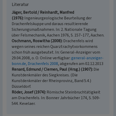
Literatur
Jäger, Bertold / Reinhardt, Manfred
(1976)
Ingenieurgeologische Beurteilung der
Drachenfelskuppe und daraus resultierende
Sicherungsmaßnahmen. In: 2. Nationale Tagung
über Felsmechanik, Aachen 1976, S. 157–177, Aachen.
Oschmann, Roswitha (2008)
Drachenfels wird
wegen seines reichen Quarztrachytvorkommens
schon früh ausgebeutet. In: General-Anzeiger vom
29.04.2008, o. O. Online verfügbar:
general-anzeiger-
bonn.de, Drachenfels 2008
, abgerufen am 02.12.2013
Renard, Edmund / Clemen, Paul (Hrsg.) (1907)
Die
Kunstdenkmäler des Siegkreises. (Die
Kunstdenkmäler der Rheinprovinz, Band 5.4.)
Düsseldorf.
Röder, Josef (1974)
Römische Steinbruchtätigkeit
am Drachenfels. In: Bonner Jahrbücher 174, S. 509-
544. Kevelaer.