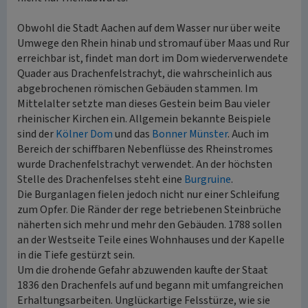
Obwohl die Stadt Aachen auf dem Wasser nur über weite
Umwege den Rhein hinab und stromauf über Maas und Rur
erreichbar ist, findet man dort im Dom wiederverwendete
Quader aus Drachenfelstrachyt, die wahrscheinlich aus
abgebrochenen römischen Gebäuden stammen. Im
Mittelalter setzte man dieses Gestein beim Bau vieler
rheinischer Kirchen ein. Allgemein bekannte Beispiele
sind der
Kölner Dom
und das
Bonner Münster
. Auch im
Bereich der schiffbaren Nebenflüsse des Rheinstromes
wurde Drachenfelstrachyt verwendet. An der höchsten
Stelle des Drachenfelses steht eine
Burgruine
.
Die Burganlagen fielen jedoch nicht nur einer Schleifung
zum Opfer. Die Ränder der rege betriebenen Steinbrüche
näherten sich mehr und mehr den Gebäuden. 1788 sollen
an der Westseite Teile eines Wohnhauses und der Kapelle
in die Tiefe gestürzt sein.
Um die drohende Gefahr abzuwenden kaufte der Staat
1836 den Drachenfels auf und begann mit umfangreichen
Erhaltungsarbeiten. Unglückartige Felsstürze, wie sie