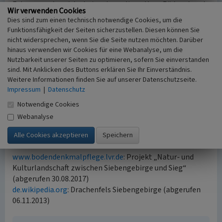
Felsenmeerbereiche beim ehemaligen Haus Rüdenet und
Wir verwenden Cookies
am Nordhang des Drachenfels sind in ihrer Gesamtheit ein
Dies sind zum einen technisch notwendige Cookies, um die
über das Rheinland hinaus bedeutendes Bodendenkmal
Funktionsfähigkeit der Seiten sicherzustellen. Diesen können Sie
(LVR-ABR SU 025).
nicht widersprechen, wenn Sie die Seite nutzen möchten. Darüber
Der Drachenfels war Station der Archäologietour
hinaus verwenden wir Cookies für eine Webanalyse, um die
Siebengebirge 2015. Die Erfassung und Bearbeitung
Nutzbarkeit unserer Seiten zu optimieren, sofern Sie einverstanden
erfolgten im Rahmen des von der DBU (Deutsche
sind. Mit Anklicken des Buttons erklären Sie Ihr Einverständnis.
Weitere Informationen finden Sie auf unserer Datenschutzseite.
Bundesstiftung Umwelt) geförderten Projektes „Natur-
Impressum
|
Datenschutz
und Kulturlandschaft zwischen Siebengebirge und Sieg“.
Notwendige Cookies
(Thomas Krüger, LVR-Amt für Bodendenkmalpflege im
Webanalyse
Rheinland, 1985)
Internet
www.bodendenkmalpflege.lvr.de
: Projekt „Natur- und
Kulturlandschaft zwischen Siebengebirge und Sieg“
(abgerufen 30.08.2017)
de.wikipedia.org
: Drachenfels Siebengebirge (abgerufen
06.11.2013)