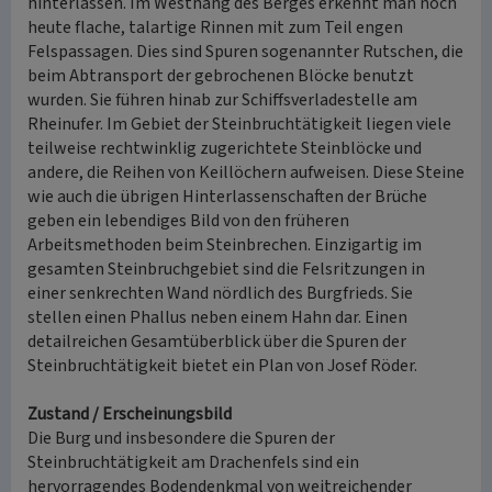
hinterlassen. Im Westhang des Berges erkennt man noch
heute flache, talartige Rinnen mit zum Teil engen
Felspassagen. Dies sind Spuren sogenannter Rutschen, die
beim Abtransport der gebrochenen Blöcke benutzt
wurden. Sie führen hinab zur Schiffsverladestelle am
Rheinufer. Im Gebiet der Steinbruchtätigkeit liegen viele
teilweise rechtwinklig zugerichtete Steinblöcke und
andere, die Reihen von Keillöchern aufweisen. Diese Steine
wie auch die übrigen Hinterlassenschaften der Brüche
geben ein lebendiges Bild von den früheren
Arbeitsmethoden beim Steinbrechen. Einzigartig im
gesamten Steinbruchgebiet sind die Felsritzungen in
einer senkrechten Wand nördlich des Burgfrieds. Sie
stellen einen Phallus neben einem Hahn dar. Einen
detailreichen Gesamtüberblick über die Spuren der
Steinbruchtätigkeit bietet ein Plan von Josef Röder.
Zustand / Erscheinungsbild
Die Burg und insbesondere die Spuren der
Steinbruchtätigkeit am Drachenfels sind ein
hervorragendes Bodendenkmal von weitreichender