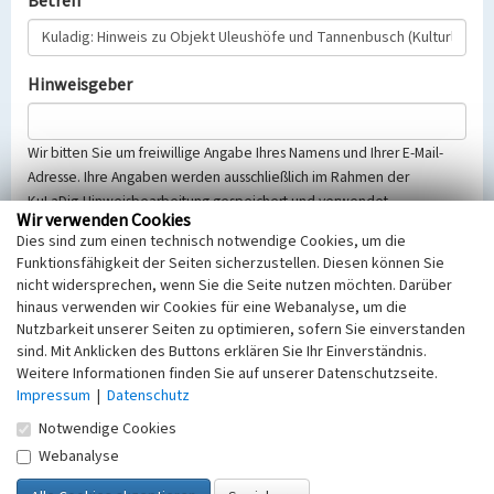
Betreff
Hinweisgeber
Wir bitten Sie um freiwillige Angabe Ihres Namens und Ihrer E-Mail-
Adresse. Ihre Angaben werden ausschließlich im Rahmen der
KuLaDig-Hinweisbearbeitung gespeichert und verwendet.
Wir verwenden Cookies
Selbstverständlich werden diese entsprechend der Vorschriften des
Dies sind zum einen technisch notwendige Cookies, um die
Telemediengesetzes, des Datenschutzgesetzes NRW und der seit
Funktionsfähigkeit der Seiten sicherzustellen. Diesen können Sie
dem 25.05.2018 gültigen Europäischen Datenschutzgrundverordnung
nicht widersprechen, wenn Sie die Seite nutzen möchten. Darüber
(EU-DSGVO) vertraulich behandelt, beachten Sie bitte unsere
hinaus verwenden wir Cookies für eine Webanalyse, um die
Hinweise zum
Datenschutz
.
Nutzbarkeit unserer Seiten zu optimieren, sofern Sie einverstanden
sind. Mit Anklicken des Buttons erklären Sie Ihr Einverständnis.
Nachricht
Weitere Informationen finden Sie auf unserer Datenschutzseite.
Impressum
|
Datenschutz
Notwendige Cookies
Webanalyse
Sicherheitsabfrage
Tragen Sie unten das Rechenergebnis aus der