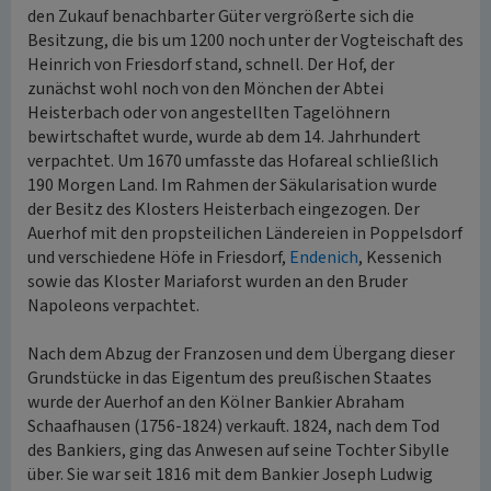
den Zukauf benachbarter Güter vergrößerte sich die
Besitzung, die bis um 1200 noch unter der Vogteischaft des
Heinrich von Friesdorf stand, schnell. Der Hof, der
zunächst wohl noch von den Mönchen der Abtei
Heisterbach oder von angestellten Tagelöhnern
bewirtschaftet wurde, wurde ab dem 14. Jahrhundert
verpachtet. Um 1670 umfasste das Hofareal schließlich
190 Morgen Land. Im Rahmen der Säkularisation wurde
der Besitz des Klosters Heisterbach eingezogen. Der
Auerhof mit den propsteilichen Ländereien in Poppelsdorf
und verschiedene Höfe in Friesdorf,
Endenich
, Kessenich
sowie das Kloster Mariaforst wurden an den Bruder
Napoleons verpachtet.
Nach dem Abzug der Franzosen und dem Übergang dieser
Grundstücke in das Eigentum des preußischen Staates
wurde der Auerhof an den Kölner Bankier Abraham
Schaafhausen (1756-1824) verkauft. 1824, nach dem Tod
des Bankiers, ging das Anwesen auf seine Tochter Sibylle
über. Sie war seit 1816 mit dem Bankier Joseph Ludwig