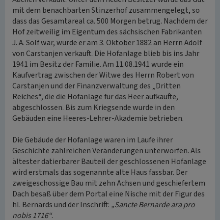
mit dem benachbarten Stinzerhof zusammengelegt, so
dass das Gesamtareal ca. 500 Morgen betrug. Nachdem der
Hof zeitweilig im Eigentum des sächsischen Fabrikanten
J. A. Solf war, wurde er am 3. Oktober 1882 an Herrn Adolf
von Carstanjen verkauft. Die Hofanlage blieb bis ins Jahr
1941 im Besitz der Familie. Am 11.08.1941 wurde ein
Kaufvertrag zwischen der Witwe des Herrn Robert von
Carstanjen und der Finanzverwaltung des „Dritten
Reiches“, die die Hofanlage für das Heer aufkaufte,
abgeschlossen. Bis zum Kriegsende wurde in den
Gebäuden eine Heeres-Lehrer-Akademie betrieben.
Die Gebäude der Hofanlage waren im Laufe ihrer
Geschichte zahlreichen Veränderungen unterworfen. Als
ältester datierbarer Bauteil der geschlossenen Hofanlage
wird erstmals das sogenannte alte Haus fassbar. Der
zweigeschossige Bau mit zehn Achsen und geschiefertem
Dach besaß über dem Portal eine Nische mit der Figur des
hl. Bernards und der Inschrift:
„Sancte Bernarde ara pro
nobis 1716“
.