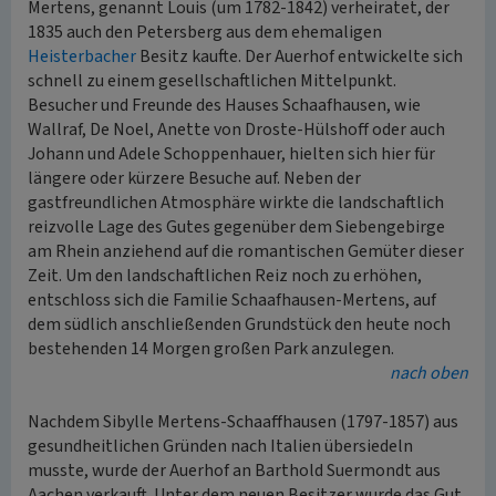
Mertens, genannt Louis (um 1782-1842) verheiratet, der
1835 auch den Petersberg aus dem ehemaligen
Heisterbacher
Besitz kaufte. Der Auerhof entwickelte sich
schnell zu einem gesellschaftlichen Mittelpunkt.
Besucher und Freunde des Hauses Schaafhausen, wie
Wallraf, De Noel, Anette von Droste-Hülshoff oder auch
Johann und Adele Schoppenhauer, hielten sich hier für
längere oder kürzere Besuche auf. Neben der
gastfreundlichen Atmosphäre wirkte die landschaftlich
reizvolle Lage des Gutes gegenüber dem Siebengebirge
am Rhein anziehend auf die romantischen Gemüter dieser
Zeit. Um den landschaftlichen Reiz noch zu erhöhen,
entschloss sich die Familie Schaafhausen-Mertens, auf
dem südlich anschließenden Grundstück den heute noch
bestehenden 14 Morgen großen Park anzulegen.
nach oben
Nachdem Sibylle Mertens-Schaaffhausen (1797-1857) aus
gesundheitlichen Gründen nach Italien übersiedeln
musste, wurde der Auerhof an Barthold Suermondt aus
Aachen verkauft. Unter dem neuen Besitzer wurde das Gut