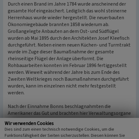
Durch einen Brand im Jahre 1784 wurde anscheinend der
gesamte Hof eingeäschert. Lediglich das wohl steinerne
Herrenhaus wurde wieder hergestellt. Die neuerbauten
Ökonomiegebäude brannten 1858 wiederum ab.
Großangelegte Anbauten an dem Ost- und Südflügel
wurden ab Mai 1895 durch den Architekten Josef Kleefisch
durchgeführt. Neben einem neuen Küchen- und Turmtrakt
wurde im Zuge dieser Baumaßnahme der gesamte
rheinseitige Flügel der Anlage überformt. Die
Rohbauarbeiten konnten im Februar 1896 fertiggestellt
werden. Wieweit während der Jahre bis zum Ende des
Zweiten Weltkrieges noch Baumaßnahmen durchgeführt
wurden, kann im einzelnen nicht mehr festgestellt
werden.
Nach der Einnahme Bonns beschlagnahmten die
Amerikaner das Gut und brachten hier Verwaltungsorgane
ihrer Besatzungszone unter. Ab etwa 1950 wurde das
Wir verwenden Cookies
Gebäude als Sitz des Bundesministers für den
Dies sind zum einen technisch notwendige Cookies, um die
Marschallplan hergerichtet. Im Zuge dieser Nutzung
Funktionsfähigkeit der Seiten sicherzustellen. Diesen können Sie