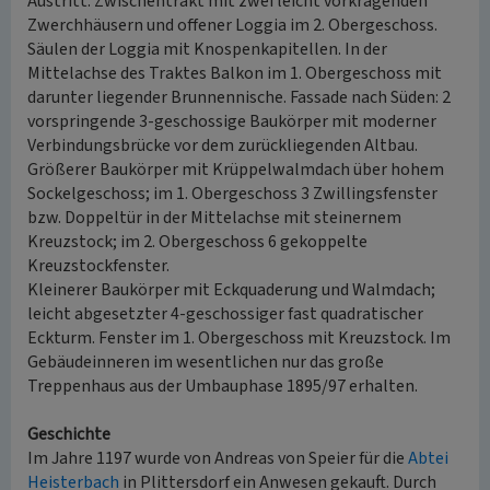
Austritt. Zwischentrakt mit zwei leicht vorkragenden
Zwerchhäusern und offener Loggia im 2. Obergeschoss.
Säulen der Loggia mit Knospenkapitellen. In der
Mittelachse des Traktes Balkon im 1. Obergeschoss mit
darunter liegender Brunnennische. Fassade nach Süden: 2
vorspringende 3-geschossige Baukörper mit moderner
Verbindungsbrücke vor dem zurückliegenden Altbau.
Größerer Baukörper mit Krüppelwalmdach über hohem
Sockelgeschoss; im 1. Obergeschoss 3 Zwillingsfenster
bzw. Doppeltür in der Mittelachse mit steinernem
Kreuzstock; im 2. Obergeschoss 6 gekoppelte
Kreuzstockfenster.
Kleinerer Baukörper mit Eckquaderung und Walmdach;
leicht abgesetzter 4-geschossiger fast quadratischer
Eckturm. Fenster im 1. Obergeschoss mit Kreuzstock. Im
Gebäudeinneren im wesentlichen nur das große
Treppenhaus aus der Umbauphase 1895/97 erhalten.
Geschichte
Im Jahre 1197 wurde von Andreas von Speier für die
Abtei
Heisterbach
in Plittersdorf ein Anwesen gekauft. Durch