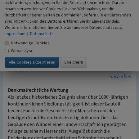
wurde 1952 das nördliche Stallgebäude für Bürozwecke
nicht widersprechen, wenn Sie die Seite nutzen möchten. Darüber
und als Kantine ausgebaut. Nach dem Auslaufen des
hinaus verwenden wir Cookies für eine Webanalyse, um die
Marschallplans bezog am 20.11.1957 das damalige
Nutzbarkeit unserer Seiten zu optimieren, sofern Sie einverstanden
sind. Mit Anklicken des Buttons erklären Sie Ihr Einverständnis.
Bundesschatzministerium die freiwerdenden Gebäude. Zur
Weitere Informationen finden Sie auf unserer Datenschutzseite.
Beseitigung der Raumnot wurde Mitte der 1960er Jahre
Impressum
|
Datenschutz
ein großzügiger Neubau geplant, der 1967/68 realisiert
wurde. Für diesen Neubau wurden die ehemaligen Stall-
Notwendige Cookies
und Scheunengebäude abgerissen. Erhalten und mit dem
Webanalyse
Neubau verbunden wurde lediglich das ehemalige
Herrenhaus in der Fassung des Umbaus von Josef
Kleefisch.
nach oben
Denkmalrechtliche Wertung
Als letztes historisches Zeugnis einer über 1000-jährigen
kontinuierlichen Siedlungstätigkeit ist dieser Bauteil
bedeutend für die Geschichte der Menschen und der
heutigen Stadt Bonn. Gleichzeitig dokumentiert das
Gebäude den Wandel einer landwirtschaftlich geprägten
Anlage zu einem Herrensitz. Ausgelöst durch die
Entdeckung der landschaftlichen Schönheiten scheint