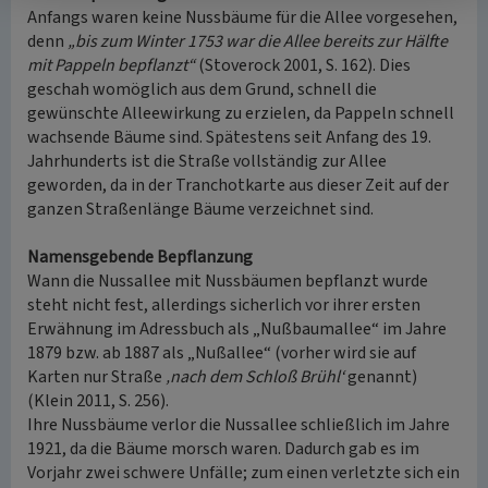
Anfangs waren keine Nussbäume für die Allee vorgesehen,
denn
„bis zum Winter 1753 war die Allee bereits zur Hälfte
mit Pappeln bepflanzt“
(Stoverock 2001, S. 162). Dies
geschah womöglich aus dem Grund, schnell die
gewünschte Alleewirkung zu erzielen, da Pappeln schnell
wachsende Bäume sind. Spätestens seit Anfang des 19.
Jahrhunderts ist die Straße vollständig zur Allee
geworden, da in der Tranchotkarte aus dieser Zeit auf der
ganzen Straßenlänge Bäume verzeichnet sind.
Namensgebende Bepflanzung
Wann die Nussallee mit Nussbäumen bepflanzt wurde
steht nicht fest, allerdings sicherlich vor ihrer ersten
Erwähnung im Adressbuch als „Nußbaumallee“ im Jahre
1879 bzw. ab 1887 als „Nußallee“ (vorher wird sie auf
Karten nur Straße
‚nach dem Schloß Brühl‘
genannt)
(Klein 2011, S. 256).
Ihre Nussbäume verlor die Nussallee schließlich im Jahre
1921, da die Bäume morsch waren. Dadurch gab es im
Vorjahr zwei schwere Unfälle; zum einen verletzte sich ein