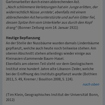
Gartenarbeiter durch einen abbrechenden Ast.
„Noch schlimmere Verletzungen hat ein Junge erlitten, der
widerrechtlich Nüsse ‚erntete‘, ebenfalls mit einem
abbrechenden Ast herunterstürzte und auf ein Gitter fiel,
dessen Spitze ihm vom Unterkiefer aus durch den Kopf
drang“
(Bonner Zeitung vom 14. Januar 1921)
Heutige Bepflanzung
An der Stelle der Nussbäume wurden damals Lindenbäume
gepflanzt, welche auch heute noch teilweise stehen. Am
oberen Abschnitt stehen allerdings wieder einige aus
Kleinasien stammende Baum-Hasel.
Ebenfalls am oberen Teil steht vor dem Geologischem
Institut eine hundert Jahre alte Libanon-Zeder, welche
bei der Eröffnung des Instituts gepflanzt wurde (Bothien
2011, S. 49, Kremer / Bouillon 2008, S. 124).
nach oben
(Tim Klein, Geographisches Institut der Universität Bonn,
2012)