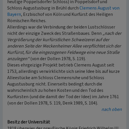
heutige Poppelsdorfer Schloss) in Poppelsdorf und
Schloss Augustusburg in Brühl durch
Clemens August von
Bayern
, Erzbischof von Köln und Kurfürst des Heiligen
Römischen Reiches.
Allerdings war die Verbindung der beiden Lustschlösser
nicht der einzige Zweck des Straßenbaues. Denn
„nach der
Vergrößerung der kurfürstlichen Schweizerei auf der
anderen Seite der Meckenheimer Allee verpflichtet sich der
Kurfürst, für die eingezogenen Feldwege eine neue Straße
anzulegen“
(von der Dollen 1978, S. 119).
Dieses ehrgeizige Projekt betrieb Clemens August seit
1753, allerdings verwirklichte sich seine Idee bis auf kurze
Alleestücke am Schloss Clemensruhe und Schloss
Augustusburg nicht. Einerseits bedingt durch die
wahrscheinlich zu hohen Kosten und den Tod des
Kurfürsten (und die damit der Tod der Idee) im Jahre 1761
(von der Dollen 1978, S. 119, Denk 1989, S. 104).
nach oben
Besitz der Universität
1818 überwies der preußische König Friedrich Wilhelm III.