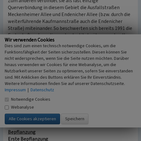
Zum anderen verbindet sie als fast einzige
Querverbindung in diesem Gebiet die Ausfallstraßen
Meckenheimer Allee und Endenicher Allee (bzw. durch die
weiterführende Kaufmannstraße auch die Endenicher
Straße) miteinander. So beschwerten sich bereits 1991 die
Fachschaften der anliegenden Institute über zu schnelles
Wir verwenden Cookies
Fahren und Falschparken seitens der Autofahrer auf der
Dies sind zum einen technisch notwendige Cookies, um die
Nussallee (Bonner Rundschau vom 19. April 1991).
Funktionsfähigkeit der Seiten sicherzustellen. Diesen können Sie
nicht widersprechen, wenn Sie die Seite nutzen möchten. Darüber
Zukünftige Entwicklung
hinaus verwenden wir Cookies für eine Webanalyse, um die
In Zukunft wird auf der Nussallee wohl zumindest der
Nutzbarkeit unserer Seiten zu optimieren, sofern Sie einverstanden
Fußgängerverkehr und der Fahrradverkehr abnehmen, da
sind. Mit Anklicken des Buttons erklären Sie Ihr Einverständnis.
auf dem neu entstehenden Campus Poppelsdorf eine neue
Weitere Informationen finden Sie auf unserer Datenschutzseite.
Impressum
|
Datenschutz
Fußgänger-/Fahrradachse fast parallel zur Nussallee
verlaufen soll. Ob sie allerdings, wie schon 1991 von den
Notwendige Cookies
studentischen Fachschaften gefordert, für den
Webanalyse
Durchgangsverkehr gesperrt wird, bleibt abzuwarten.
nach oben
Bepflanzung
Erste Bepflanzung