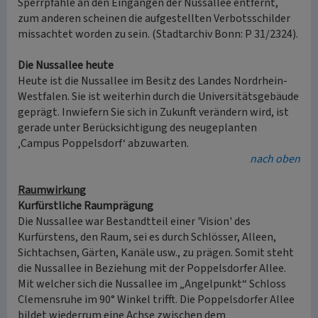
Sperrpfähle an den Eingängen der Nussallee entfernt,
zum anderen scheinen die aufgestellten Verbotsschilder
missachtet worden zu sein. (Stadtarchiv Bonn: P 31/2324).
Die Nussallee heute
Heute ist die Nussallee im Besitz des Landes Nordrhein-
Westfalen. Sie ist weiterhin durch die Universitätsgebäude
geprägt. Inwiefern Sie sich in Zukunft verändern wird, ist
gerade unter Berücksichtigung des neugeplanten
‚Campus Poppelsdorf‘ abzuwarten.
nach oben
Raumwirkung
Kurfürstliche Raumprägung
Die Nussallee war Bestandtteil einer 'Vision' des
Kurfürstens, den Raum, sei es durch Schlösser, Alleen,
Sichtachsen, Gärten, Kanäle usw., zu prägen. Somit steht
die Nussallee in Beziehung mit der Poppelsdorfer Allee.
Mit welcher sich die Nussallee im „Angelpunkt“ Schloss
Clemensruhe im 90° Winkel trifft. Die Poppelsdorfer Allee
bildet wiederrum eine Achse zwischen dem